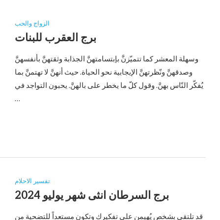
الزواج والحب
برج العقرب للبنات
وسهلة المعشر كما تتميّزنَّ بإبتسامتهنَّ الجذابة وثقتهنَّ بأنفسهنَّ
وصدقهنَّ ونّظرتهنَّ الإيجابية نحو الحياة. حيث أنهنَّ لا تهتمنَّ بما
يُفكّر النّاس بهنَّ. وقول كلّ ما يخطر على بالهنَّ. يحبون التواجد في
…
تفسير الاحلام
برج السرطان انثى شهر يوليو 2024
قد تلتقي بشخص يُهيمن على تفكيرك وتكون مستعداً للتضحية من