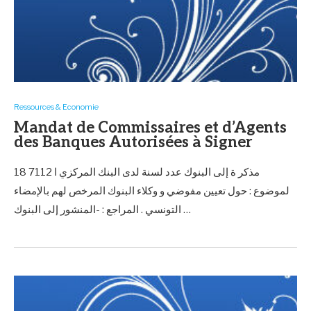
Ressources & Economie
Mandat de Commissaires et d’Agents
des Banques Autorisées à Signer
18 7112 مذكر ة إلى البنوك عدد لسنة لدى البنك المركزي ا
لموضوع : حول تعيين مفوضي و وكلاء البنوك المرخص لهم بالإمضاء
التونسي . المراجع : -المنشور إلى البنوك …