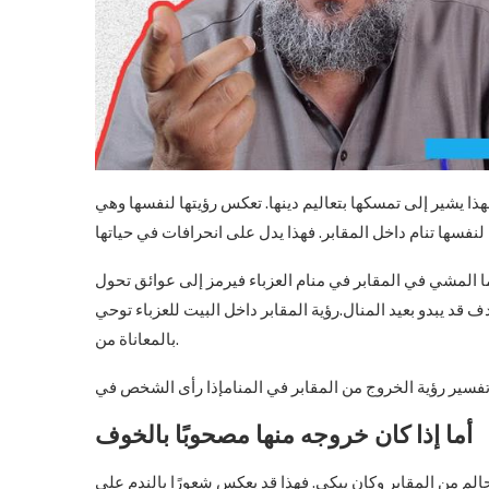
فهذا يشير إلى تمسكها بتعاليم دينها. تعكس رؤيتها لنفسها وهي
أما المشي في المقابر في منام العزباء فيرمز إلى عوائق تحول
 قد يبدو بعيد المنال.رؤية المقابر داخل البيت للعزباء توحي
بالمعاناة من.
أما إذا كان خروجه منها مصحوبًا بالخوف
لم من المقابر وكان يبكي. فهذا قد يعكس شعورًا بالندم على