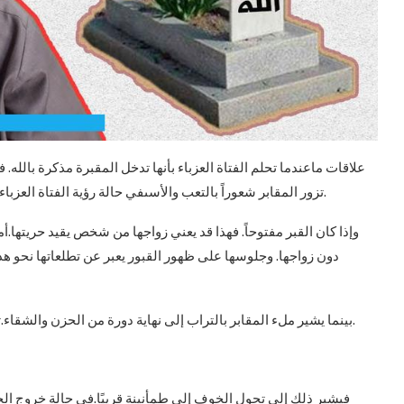
علاقات ماعندما تحلم الفتاة العزباء بأنها تدخل المقبرة مذكرة بالله. 
تزور المقابر شعوراً بالتعب والأسىفي حالة رؤية الفتاة العزباء لنفسها تنام داخل المقابر. فهذا يدل على انحرافات في حياتها.
وإذا كان القبر مفتوحاً. فهذا قد يعني زواجها من شخص يقيد حريتها.
دون زواجها. وجلوسها على ظهور القبور يعبر عن تطلعاتها نحو هدف
بينما يشير ملء المقابر بالتراب إلى نهاية دورة من الحزن والشقاء.تفسير رؤية الخروج من المقابر في المنامإذا رأى الشخص في.
فيشير ذلك إلى تحول الخوف إلى طمأنينة قريبًا.في حالة خروج الحا