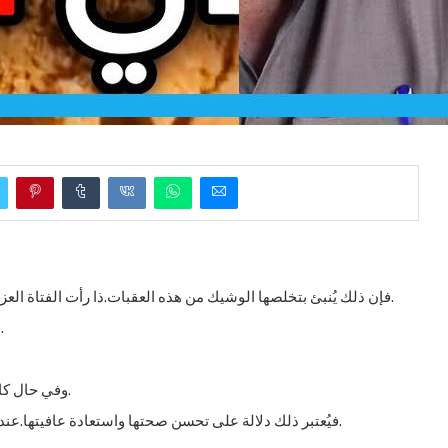
فإن ذلك يُنبئ بتخلصها الوشيك من هذه العقبات.ذا رأت الفتاة العزباء أنها تجري في المقابر لكنها تتمكن من الخروج بسلام.
فهذه إشارة إلى انجلاء الهموم وتبدل حالتها نحو الأفضل.
وفي حال كانت الفتاة العزباء مريضة وحلمت بأنها تخرج من المقابر.
فيُعتبر ذلك دلالة على تحسن صحتها واستعادة عافيتها.عندما تحلم المرأة المتزوجة بأنها تدخل المقابر وتخرج منها.