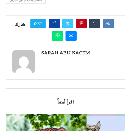
0
شارك
SARAH ABU KACEM
اقرأ أيضاً