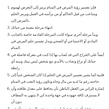
فإن تفسير رؤية المرض في المنام يرمز إلى التعرض لهموم
ومتاعب من قبل الحاكم أو من يرأسه في العمل.ويرمز الحلم
بالمرض إلى.
انتهاء مرحلة معينة من حياتك.
وبدأ مرحلة أخرى سواء كانت المرحلة القادمة خاصة بالجانب
المادي أو الاجتماعي أو الصحي.ويدل تفسير حلم المرض في
المنام.
أيضاً على الجراح التي قد تُصاب بها إذا كنت في معركة فاصلة في
حياتك أو نزاع وتجاذب بالأيدي مع شخص ليس بينك وبينه أي
رابطة.
قلبية.كما يشير تفسير المرض في الحلم إذا كان الشخص غنياً إلى
حاجته رغم ما لديه من مال وجاه.وتكون رؤية التعب في المنام.
إشارة للرائي من العقل الباطن بأن يحافظ على معدل طاقته وأن
لا يستنزف كافة جهوده في جهة واحدة كي لا ينتهي به المطاف
دون أن.
يحقق أي شيء.يقول ابن سيرين يعتبر المرض من أصعب