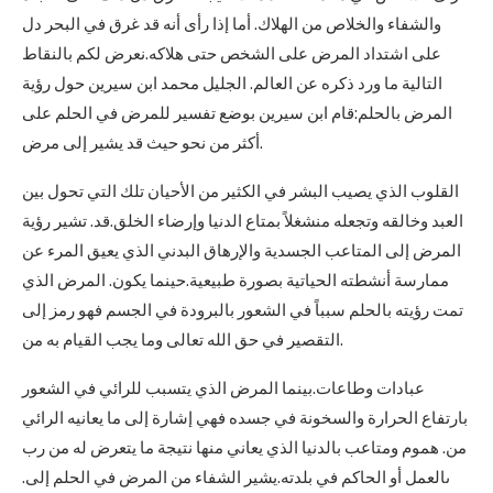
والشفاء والخلاص من الهلاك. أما إذا رأى أنه قد غرق في البحر دل
على اشتداد المرض على الشخص حتى هلاكه.نعرض لكم بالنقاط
التالية ما ورد ذكره عن العالم. الجليل محمد ابن سيرين حول رؤية
المرض بالحلم:قام ابن سيرين بوضع تفسير للمرض في الحلم على
أكثر من نحو حيث قد يشير إلى مرض.
القلوب الذي يصيب البشر في الكثير من الأحيان تلك التي تحول بين
العبد وخالقه وتجعله منشغلاً بمتاع الدنيا وإرضاء الخلق.قد. تشير رؤية
المرض إلى المتاعب الجسدية والإرهاق البدني الذي يعيق المرء عن
ممارسة أنشطته الحياتية بصورة طبيعية.حينما يكون. المرض الذي
تمت رؤيته بالحلم سبباً في الشعور بالبرودة في الجسم فهو رمز إلى
التقصير في حق الله تعالى وما يجب القيام به من.
عبادات وطاعات.بينما المرض الذي يتسبب للرائي في الشعور
بارتفاع الحرارة والسخونة في جسده فهي إشارة إلى ما يعانيه الرائي
من. هموم ومتاعب بالدنيا الذي يعاني منها نتيجة ما يتعرض له من رب
ىالعمل أو الحاكم في بلدته.يشير الشفاء من المرض في الحلم إلى.