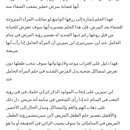
أنها مُصابة بمرض خطير يصعب الشفاء منه.
فهذا الحلم إشارة إلى رزقها الواسع.لو تماثلت المرأة المتزوجة
للشفاء بعد المرض. فإن هذا الحلم تفسيره أنها سوف تتعرض للخيانة
من قبل زوجها رغم حبها الشديد له.تفسير رؤية المرض في منام
الحامل عند ابن. سيرينيرى ابن سيرين أن المرأة الحامل إذا رأت أنها
مريضة.
فهذا دليل على اقتراب موعد ولادتها وأنها سوف تنجب طفلها دون
تعرض لمشاكل صحية.يدل المرض الشديد في حلم المرأة الحامل
عند.
ابن سيرين على إنجاب المولود الذكر.اتركي حلمك في في رؤية
التعب في المنام. انه إذا رأى الشخص في منامه أنه مريض. دل ذلك
على ذهاب الهم والغم والمشاكل وتبدل الحال إلى الأحسن
والأفضل.تفسير حلم الطفل المريض لابن سيرينتشيررؤية الطفل.
المريض في المنامإلى ما سوف يصيب الرائي في الحقيقة أو ما هو