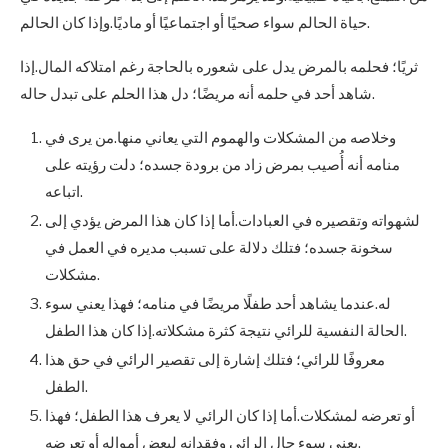
حياة الحالم سواء صحيًا أو اجتماعيًا أو ماديًا.وإذا كان الحالم.
ثريًا؛ فحلمه بالمرض يدل على شعوره بالحاجة رغم امتلاكه المال.إذا
شاهد أحد في حلمه أنه مريضًا؛ دل هذا الحلم على تبدل حاله.
وخلاصه من المشكلات والهموم التي يعاني منها.من يرى في
منامه أنه أُصيب بمرض زاد من برودة جسده؛ دلت رؤيته على
اتباعه.
لشهواته وتقصيره في العبادات.أما إذا كان هذا المرض يؤدي إلى
سخونة جسده؛ فتلك دلالة على تسبب مديره في العمل في
مشكلات.
له.عندما يشاهد أحد طفلًا مريضًا في منامه؛ فهذا يعني سوء
الحالة النفسية للرائي نتيجة كثرة مشكلاته.إذا كان هذا الطفل.
معروفًا للرائي؛ فتلك إشارة إلى تقصير الرائي في حق هذا
الطفل.
أو تعرضه لمشكلات.أما إذا كان الرائي لا يعرف هذا الطفل؛ فهذا
يعني سوء حال الرائي وفقدانه لبعض أمواله أو تعرضه.