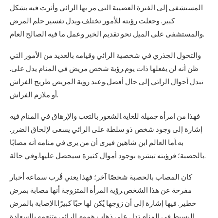
المستشفى إلى الفترة العصيبة التي مر بها الرائي وأثرت فيه بشكل
كبير. وجعلت رؤيته للأمور تختلف.ويدل تفسير حلم المرض
والمستشفى على الميل نحو تقديم الخير وعمل ما فيه الصالح العام.
والتحول الجذري في شخصية الرائي وقيامه بالعديد من الأمور التي
ظن أنه لن يفعلها ذات يوم.رؤية شخص مريض في المنام يدل على.
تبدل أحوال الرائي إلى حال أفضل.وعند رؤية المريض طريح الفراش
أو ملازم الفراش.
فهذا من امرأة جميلة للغاية.الشعور بالتعب والإرهاق في المنام فيه
إشارة إلى وجود شخص ذو سلطة على الرائي يسعى لإلحاق الضرر.
به.أما العالم ابن شاهين فيرى أن من يرى في منامه أنه مصابًا
بالحصبة؛ فرؤيته تبشره بوجود أموال كثيرة سيحصل عليها.وفي حالة.
كان المصاب بالحصبة شخصًا آخر؛ فهذا يعني قُرب سماعه أخبار
مفرحة عن هذا الشخص.رؤية المرأة المتزوجة أنها مصابة بمرض
خطير. فيها إشارة إلى أن زوجها يُكن لها حبًا كبيرًا.الإصابة بالمرض
البسيط في المنام تدل على ذهاب هموم الرائي وتنعمه بالسعادة.