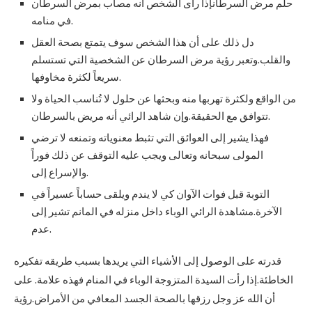
حلم مرض السرطانإذا رأى الشخص أنه مصاب بمرض السرطان
في منامه.
دل ذلك على أن هذا الشخص سوف يتمتع بصحة العقل
والقلب.وتعبر رؤية مرض السرطان عن الشخصية التي تستسلم
سريعاً لكثرة مخاوفها.
من الواقع ولكثرة تهربها منه وبحثها عن حلول لا تُناسب الحياة ولا
تتوافق مع الحقيقة.وإن شاهد الرائي أنه مريض بالسرطان.
فهذا يشير إلى العوائق التي تثبط معنوياته وتمنعه لا ترضي
المولى سبحانه وتعالى ويجب عليه التوقف عن ذلك فوراً
والإسراع إلى.
التوبة قبل فوات الآوان كي لا يندم ويلقى حساباً عسيراً في
الآخرة.مشاهدة الرائي الوباء داخل منزله في المانم تشير إلى
عدم.
قدرته على الوصول إلى الأشياء التي يريدها بسبب طريقه تفكيره
الخاطئة.إذا رأت السيدة المتزوجة الوباء في المنام فهذه علامة. على
أن الله عز وجل رزقها بالصحة الجسد المعافي من الأمراض.رؤية