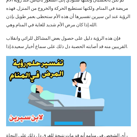
لم تكن بالحسبان ولكنها ستؤدي إلى الشعور باليأس.عند رؤية الأم
مريضة في المنام. ولكنها تستطيع الحركة والخروج من المنزل. فهذه
الرؤية عند ابن سيرين تفسيرها أن هذه الأم ستحظى بعمر طويل بإذن
الله.إذا كان مرض الأم شديد للغاية في المنام وهي.
فإن هذه الرؤية دليل على حصول بعض المشاكل للرائي وانقلاب
القريبين منه قد أصابته الحصبة دل ذلك على سماع أخبار سعيدة.إذا.
رأى الشخص في منامه أنه قد مات نتيجة للغرق دل ذلك على النجاة