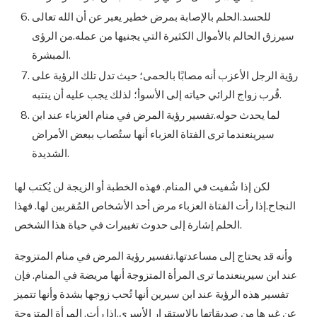
للحسد.الحلم بالإصابة بمرض خطير يعبر عن أن الله تعالى
سيرزق الحالم بالأموال الكثيرة التي يجنيها من عمله.من الرؤى
المبشرة.
رؤية الرجل الأعزب أنه مصابًا بالحمى؛ حيث تدل تلك الرؤية على
قُرب زواج الرائي حياته إلى الأسوأ؛ لذلك يجب عليه أن ينتبه.
لما يحدث حوله.تفسير رؤية المرض في منام العزباء عند ابن
سيرينعندما ترى الفتاة العزباء أنها ستُصاب ببعض الأمراض
الشديدة.
لكن إذا شُفيت في المنام. فهذه الخطبة أو الزيجة لن يُكتب لها
النجاح.إذا رأت الفتاة العزباء مرض أحد الأشخاص المُقربين لها. فهذا
الحلم إشارة إلى حدوث تغييرات في حياة هذا الشخص.
وأنه قد يحتاج إلى مساعدتها.تفسير رؤية المرض في منام المتزوجة
عند ابن سيرينعندما ترى المرأة المتزوجة أنها مريضة في المنام. فإن
تفسير هذه الرؤية عند ابن سيرين أنها تُحب زوجها بشدة وأنها تتميز
عن غيرها من صديقاتها بالاستقرار الأسري.إذا رأت. المرأة المتزوجة