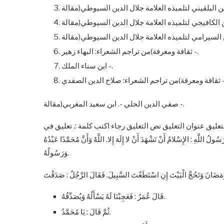
ثقافة ومعرفة)من تراجم الشعراء: البهاء زهير -.
ابن سناء الملك -.
الشعراء: صلاح الدين الصفدي -.
صفي الدين الحلي -. ابن سعيد المغربي(مقالة -.
لتعليق عنوان التعليق نص التعليق رجاء اكتب كلمة :. تعليق في
ْلامُ أَنْ تَشْهَدَ أَنْ لا إِلَهَ إِلا. اللَّهُ وَأَنَّ مُحَمَّدًا عَبْدُهُ
وَرَسُولُهُ.
قَالَ عُمَرُ : فَعَجِبْنَا لَهُ يَسْأَلُهُ وَيُصَدِّقُهُ.
ثُمَّ قَالَ : يَا مُحَمَّدُ.