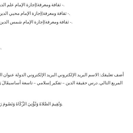
ثقافة ومعرفة)إجازة الإمام علم الدين البلقيني لتلميذه العلامة جلال الدين السيوطي(مقالة -.
ثقافة ومعرفة)إجازة الإمام محيي الدين الكافيجي لتلميذه العلامة جلال الدين السيوطي(مقالة -.
ثقافة ومعرفة)إجازة الإمام شمس الدين السيرامي لتلميذه العلامة جلال الدين السيوطي(مقالة -.
ثقافة ومعرفة)من تراجم 
أضف تعليقك: الاسم البريد الإلكتروني البريد الإلكتروني الدولة عنوان ا
المربع التالي. درس حقيقة الدين – تفكير إسلامي – تاسعة أساسيقَالَ رَسُولُ اللَّهِ : الإِس
وَتُقِيمَ الصَّلاةَ وَتُؤْتِيَ الزَّكَاةَ وَتَصُومَ رَمَضَانَ وَتَحُجَّ الْبَيْتَ إِنِ اسْتَطَعْتَ السَّبِيلَ. فَقَالَ الرَّجُلُ : صَدَقْتَ.