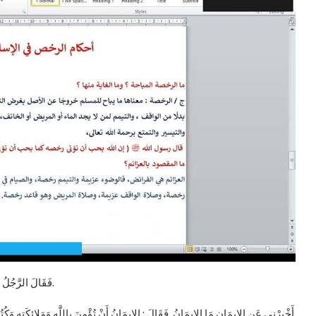
فَقَالَ الرَّجُلُ : صَدَقْتَ. قَالَ عُمَرُ : فَعَجِبْنَا لَهُ يَسْأَلُهُ وَيُصَدِّقُهُ. ثُمَّ قَالَ : يَا مُحَمَّدُ.
أَخْبِرْنِي عَنِ الإِيمَانِ مَا الإِيمَانُ. فَقَالَ : الإِيمَانُ أَنْ تُؤْمِنَ بِاللَّهِ وَمَلائِكَتِهِ وَكُت