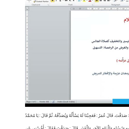
ُبِهِ وَرُسُلِهِ وَالْيَوْمِ الآخِرِ وَالْقَدَرِ. قَالَ : صَدَقْتَ فَقَالَ : أَخْبِرْنِي عَنِ