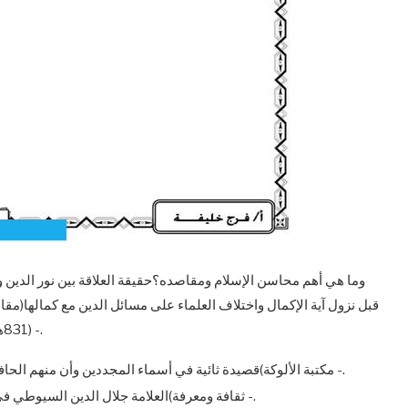
وما هي أهم محاسن الإسلام ومقاصده؟حقيقة العلاقة بين نور الدين و
قبل نزول آية الإكمال واختلاف العلماء على مسائل الدين مع كمالها(م
(831هـ -. 902هـ) لتلميذه جمال الدين القرتاوي سنة (899هـ)(كتاب -.
مكتبة الألوكة)قصيدة ثائية في أسماء المجددين وأن منهم الحافظ السيوطي جلال الدين للعلامة بدر الدين الغزي(مقالة -.
ثقافة ومعرفة)العلامة جلال الدين السيوطي في عيون أقرانه ومعاصريه (1) علاء الدين المرداوي(مقالة -.