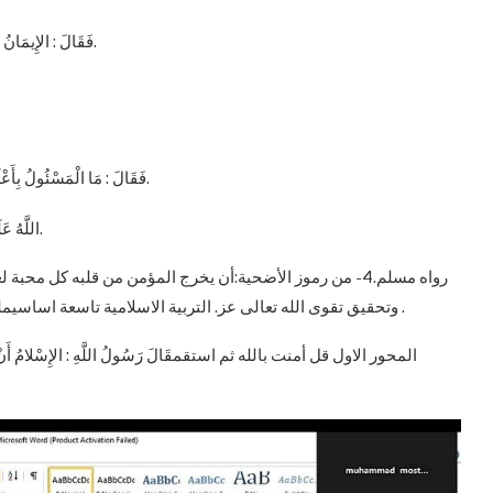
فَقَالَ : الإِيمَانُ أَنْ تُؤْمِنَ بِاللَّهِ وَمَلائِكَتِهِ وَكُتُبِهِ وَرُسُلِهِ وَالْيَوْمِ الآخِرِ وَالْقَدَرِ.
فَقَالَ : مَا الْمَسْئُولُ بِأَعْلَمَ بِهَا مِنَ السَّائِلِ فَلَبِثَ ثَلاثًا ثُمَّ قَالَ لِي رَسُولُ اللَّهِ صَلَّى.
اللَّهُ عَلَيْهِ وَسَلَّمَ : يَا عُمَرُ. مَا تَدْرِي مَا السَّائِلُ. قُلْتُ : اللَّهُ وَرَسُولُهُ أَعْلَمُ.
رواه مسلم.4- من رموز الأضحية:أن يخرج المؤمن من قلبه كل 
وتحقيق تقوى الله تعالى عز. التربية الاسلامية تاسعة اساسيملخص دروس حقيقة الدين تربية اسلامية 9 اساسيحقيقة الدين .
المحور الاول قل أمنت بالله ثم استقمقَالَ رَسُولُ اللَّهِ : الإِسْلامُ أَنْ تَشْهَدَ أَنْ 