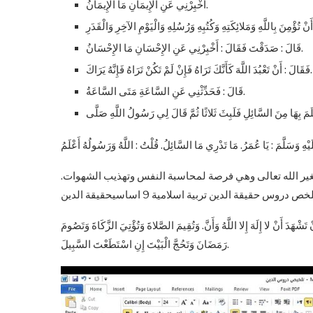
أَخْبِرْنِي عَنِ الإِيمَانِ مَا الإِيمَانُ.
قَالَ : صَدَقْتَ فَقَالَ : أَخْبِرْنِي عَنِ الإِحْسَانِ مَا الإِحْسَانُ.
فَقَالَ : أَنْ تَعْبُدَ اللَّهَ كَأَنَّكَ تَرَاهُ فَإِنْ لَمْ تَكُنْ تَرَاهُ فَإِنَّهُ يَرَاكَ.
قَالَ : فَحَدِّثْنِي عَنِ السَّاعَةِ مَتَى السَّاعَةُ.
محبة لغير الله تعالى وهي فرصة لمحاسبة النفس وتهذيب الشهوات.
لا إِلَهَ إِلا اللَّهُ وَأَنَّ. وَتُقِيمَ الصَّلاةَ وَتُؤْتِيَ الزَّكَاةَ وَتَصُومَ
رَمَضَانَ وَتَحُجَّ الْبَيْتَ إِنِ اسْتَطَعْتَ السَّبِيلَ.