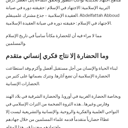
مناهج اجتهاد تجديدية تواكب التطور وتحقق انتماءه إلى العصر. درس
التربية الإسلامية: الاجتهاد في الإسلام : حقيقته دوره في صيانة
العقيدة الإسلامية – جذع مشترك علميبقلم. Abdelfattah Abboud
الاجتهاد في الإسلام : حقيقته دوره في صيانة العقيدة الإسلامية.
مما لا مراء فيه أن للحضارة مكاناً سامياً في تاريخ الإسلام
والمسلمين.
وما الحضارة إلا نتاج فكري إنساني متقدم
لبناء الحياة والإنسان من أجل مستقبل أفضل وأكرم.وقد استطاعت
الحضارة الإسلامية أن تضع آثارها. وتترك بصماتها على كثير من
الحضارات الإنسانية.
وبخاصة الحضارة الغربية في أوروبا. والحضارة الشرقية في بلاد الهند
وفارس وغيرها…هذه الثروة الضخمة من التراث الإسلامي في
النواحي العلمية والفكرية والروحية. والإنسانية والتشريعية ليست إلا
عطاءً حضارياً متقدماً قدمه علماء المسلمين من خلال جهادهم
واجتهادهم.ويعنينا في هذا المقام.