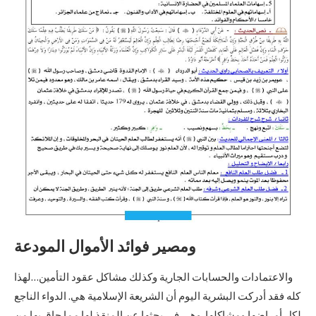
ومصير فوائد الأموال المودعة
والاعتمادات والحسابات الجارية وكذلك مشاكل عقود التأمين…لهذا
كله فقد أدركت البشرية اليوم أن الشريعة الإسلامية هي. الدواء الناجع
لكل أمراضها ومشاكلها. وهي في بحثها عن المنقذ لها مما حاق بها من