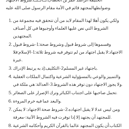
وضوابطهالمجتهد قائم في الأمة مقام الرسول صلى الله عليه.
ولكي يكون أهلا لهذا المقام لابد من أن تتحقق فيه مجموعة من
الشروط التي نص عليها العلماء وأوجبوها في كل أصناف
المجتهدين.
وقسموها إلى شروط قبول وشروط صحة:1-شروط قبول
الاجتهاد:لا يقبل اجتهاد من لم تتوفر فيه شروط ثلاثة:1-الإسلام:فلا
عبرة.
باجتهاد غير المسلم2-التكليف:إذ به يرتبط الإدراك.
والتمييز والوعي بالمسؤولية الشرعية واكتمال الملكات العقلية
ولا يجوز الاجتهاد دون توفر هذه الشروط.3-العدالة: هي ملكة في.
تحمل صاحبها على اجتناب الكبائر وترك الإصرار على الصغائر.
والبعد عما فيه خرم المروءة.
ومن ليس عدلا لا يقبل اجتهاده.2-شروط صحة الاجتهاد: لا يمكن
للمجتهد أن يجتهد إلا إذا توفرت فيه الشروط الآتية:-معرفة.
الكتاب:أن يكون المجتهد عالما بالقرآن الكريم وأحكامه الشرعية