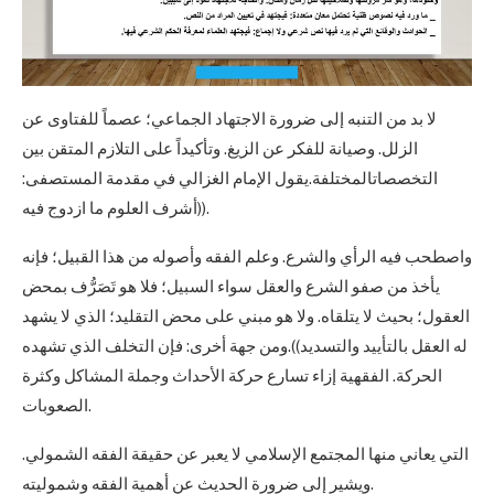
لا بد من التنبه إلى ضرورة الاجتهاد الجماعي؛ عصماً للفتاوى عن
الزلل. وصيانة للفكر عن الزيغ. وتأكيداً على التلازم المتقن بين
التخصصاتالمختلفة.يقول الإمام الغزالي في مقدمة المستصفى:
((أشرف العلوم ما ازدوج فيه.
واصطحب فيه الرأي والشرع. وعلم الفقه وأصوله من هذا القبيل؛ فإنه
يأخذ من صفو الشرع والعقل سواء السبيل؛ فلا هو تَصَرُّف بمحض
العقول؛ بحيث لا يتلقاه. ولا هو مبني على محض التقليد؛ الذي لا يشهد
له العقل بالتأييد والتسديد)).ومن جهة أخرى: فإن التخلف الذي تشهده
الحركة. الفقهية إزاء تسارع حركة الأحداث وجملة المشاكل وكثرة
الصعوبات.
التي يعاني منها المجتمع الإسلامي لا يعبر عن حقيقة الفقه الشمولي.
ويشير إلى ضرورة الحديث عن أهمية الفقه وشموليته.