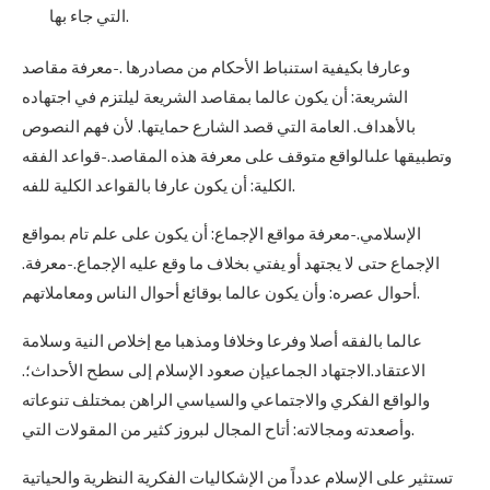
التي جاء بها.
وعارفا بكيفية استنباط الأحكام من مصادرها .-معرفة مقاصد
الشريعة: أن يكون عالما بمقاصد الشريعة ليلتزم في اجتهاده
بالأهداف. العامة التي قصد الشارع حمايتها. لأن فهم النصوص
وتطبيقها علىالواقع متوقف على معرفة هذه المقاصد.-قواعد الفقه
الكلية: أن يكون عارفا بالقواعد الكلية للفه.
الإسلامي.-معرفة مواقع الإجماع: أن يكون على علم تام بمواقع
الإجماع حتى لا يجتهد أو يفتي بخلاف ما وقع عليه الإجماع.-معرفة.
أحوال عصره: وأن يكون عالما بوقائع أحوال الناس ومعاملاتهم.
عالما بالفقه أصلا وفرعا وخلافا ومذهبا مع إخلاص النية وسلامة
الاعتقاد.الاجتهاد الجماعيإن صعود الإسلام إلى سطح الأحداث؛.
والواقع الفكري والاجتماعي والسياسي الراهن بمختلف تنوعاته
وأصعدته ومجالاته: أتاح المجال لبروز كثير من المقولات التي.
تستثير على الإسلام عدداً من الإشكاليات الفكرية النظرية والحياتية