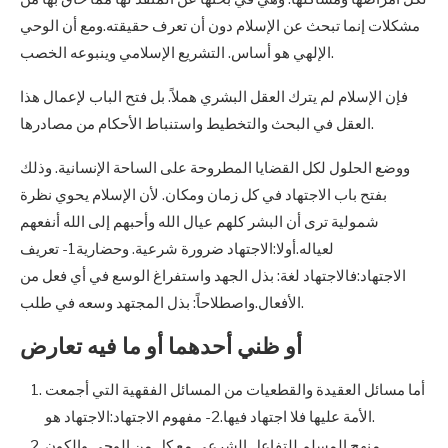
مشكلات إنما تبحث عن الإسلام دون أن تعرف حقيقته.ومع أن الوحي
الإلهي هو أساس. التشريع الإسلامي وينبوعه الخصب.
فإن الإسلام لم يترك العقل البشري هملاً. بل فتح الباب لإعمال هذا
العقل في البحث والتخطيط واستنباط الأحكام من مصادرها.
ووضع الحلول لكل القضايا المطروحة على الساحة الإنسانية. وذلك
بفتح باب الاجتهاد في كل زمان ومكان. لأن الإسلام يحوي نظرة
شمولية ترى أن البشر كلهم عيال الله وأحبهم إلى الله أنفعهم
لعياله.أولا:الاجتهاد ضرورة شرعية. وحضارية1- تعريف
الاجتهاد:فالاجتهاد لغة: بذل الجهد واستفراغ الوسع في أي فعل من
الأفعال.واصطلاحاً: بذل المجتهد وسعه في طلب.
أو ظني أحدهما أو ما فيه تعارض
أما مسائل العقيدة والقطعيات من المسائل الفقهية التي أجمعت
الأمة عليها فلا اجتهاد فيها.2- مفهوم الاجتهاد:الاجتهاد هو.
منهج المسلم للتفاعل الشرعي مع كل من الوحي والكون