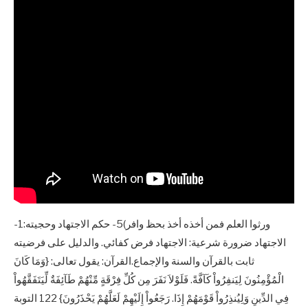
ورثوا العلم فمن أخذه أخذ بحظ وافر)5- حكم الاجتهاد وحجيته:1-
الاجتهاد ضرورة شرعية: الاجتهاد فرض كفائي. والدليل على فرضيته
ثابت بالقرآن والسنة والإجماع.القرآن: يقول تعالى: {وَمَا كَانَ
الْمُؤْمِنُونَ لِيَنفِرُواْ كَآفَّةً. فَلَوْلاَ نَفَرَ مِن كُلِّ فِرْقَةٍ مِّنْهُمْ طَآئِفَةٌ لِّيَتَفَقَّهُواْ
فِي الدِّينِ وَلِيُنذِرُواْ قَوْمَهُمْ إِذَا. رَجَعُواْ إِلَيْهِمْ لَعَلَّهُمْ يَحْذَرُونَ} 122 التوبة