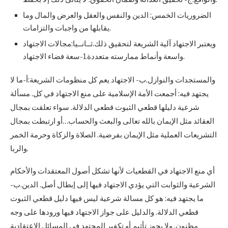
الضروريات الخمس: الدين والنفس والعقل والعرض والمال وما
يقابلها من واجبات والتزامات.
ويعتبر الاجتهاد آلية الشريعة لتحقيق ذلك.ثــانــيا:مجالات الاجتهاد
واسعة وأنماط ممارسته متعددة1-سعة فضاء الاجتهاد.
والمستجدات والنوازل.ب- الاجتهاد يعم كل منظومات الشريعة:أ-ما لا
يجتهد فيه: أجمعت الأمة الإسلامية على منع الاجتهاد في كل. مسألة
شرعية دليلها قطعي الثبوت قطعي الدلالة. سواء تعلقت بمجال
العقائد مثل الإيمان بالله تعالى والبعث والحساب…أو ارتبطت بمجال
التشريعات العملية مثل الإيمان بفرضية. الصلاة والزكاة وحرمة الخمر
والربا.
أي منع الاجتهاد في القطعيات لأنها تشكل أصول المعتقدات والأحكام
الشرعية والثوابت التي يؤدي الاجتهاد فيها إلى إبطال أصل. الدين.ب-
ما يجتهد فيه: هو كل مسالة شرعية ليس فيها دليل قطعي الثبوت
قطعي الدلالة. والدليل على جواز الاجتهاد فيها ورودها على وجه
مظنون. ولا يجوز تأثيم أو تكفير المجتهد في المسائل الاعتقادية