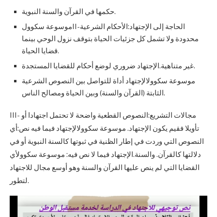
حكمها في القرآن والسنة النبوية.
موسوعة سكوولII-الحاجة إلى الإجتهاد:الأحكام الشرعية
محدودة ولا تشمل كل جزئيات الحياة بتوقف نزول الوحي بينما
قضايا الحياة.
غير متناهية.الإجتهاد ضروري لوضع أحكام للقضايا المستجدة.
موسوعة سكوولالإجتهاد أداة للتواصل بين النصوص الشرعية
الثابتة (القرآن والسنة) وبين الحياة ومصالح الناس.
III- مجالات التشريع:النصوص القطعية واضحة لا تحتمل اجتهادا أو
تأويلا فقيم يكون الإجتهاد. موسوعة سكوولالإجتهاد فيما فيه نص:أي
النصوص التي وردت في إطار الظنية في ثبوتها كالسنة النبوية أو في
دلالتها كالقرآن. والسنة.الإجتهاد فيما لا نص فيه: موسوعة سكوولأي
القضايا التي لم ينص عليها القرآن والسنة وهو أوسع مجال للاجتهاد
لتطور.