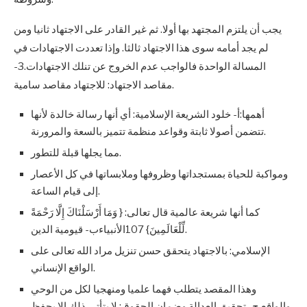
يجب أن يلتزم المجتهد بها أولا. ثم غير القادر على الاجتهاد ثانيا ومن
لم يجد أمامه سوى هذا الاجتهاد ثالثا. وإذا تعددت الاجتهادات في
المسالة الواحدة فالواجب عدم الخروج عن تنلك الاجتهادات.3-
مقاصد الاجتهاد: للاجتهاد مقاصد سامية.
أهمها:أ- خلود الشريعة الإسلامية: أي أنها رسالة خالدة لأنها
تتضمن أصولا ثابتة وقواعد منظمة تتميز بالسعة والمرورنة.
مما يجلها قبلة للتطور.
ومواكبة للحياة بمستجداتها وظروفها وملابساتها في كل الأعصار
إلى قيام الساعة.
كما أنها شريعة عالمية قال تعالى: { وَمَا أَرْسَلْنَاكَ إِلَّا رَحْمَةً
لِّلْعَالَمِينَ} 107الأنبياءب- قيومية الدين.
الإسلامي: بالاجتهاد يتحقق حسن تنزيل مراد الله تعالى على
الواقع الإنساني.
وهذا المقصد يتطلب فهما علميا ومنهجيا لكل من الوحي
والواقع.ج- تحقيق العدالة وضمان الحقوق: لا يتأتى ذلك إلا بحفظ.