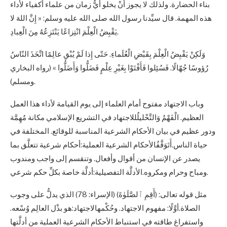
بناء الحضارة. ولذلك لا يجوز أنْ يخلو أيُّ زمان من علماء أكفياء لأداء
هذه المهمة. قال سيِّدنا رسول الله صلى الله عليه وسلم: « إِنَّ اللهَ لا
يَقْبِضُ الْعِلْمَ انْتِزاعًا يَنْتَزِعُهُ مِنَ الْعِبادِ.
وَلَكِنْ يَقْبِضُ الْعِلْمَ بِقَبْضِ الْعُلَماءِ. حَتّى إِذا لَمْ يُبْقِ عالِمًا اتَّخَذَ النّاسُ
رُؤوسًا جُهّالًا. فَسُئِلوا فَأَفْتَوْا بِغَيْرِ عِلْمٍ فَضَلُّوا وَأَضَلُّوا » (رواه البخاري
ومسلم).
وباب الاجتهاد مفتوح أمام العلماء إلى يوم القيامة لأداء هذا العمل
العظيم. الْفَهْمُ وَالتَّحْليلُللاجتهاد في التشريع الإسلامي مكانة مُهِمَّة
ودور عظيم في بيان الأحكام الشرعية المناسبة للوقائع. المختلفة في
حياة الناس.أَتَوَقَّفُالأحكام الشرعية العملية:أحكام شرعية تتعلَّق بما
يصدر عن الإنسان من أقوال وأفعال. وتنقسم إلى واجب ومندوب
ومباح وحرام ومكروه.الأدلَّة التفصيلية:أدلَّة خاصة بكلِّ حكم شرعي.
مثل قوله تعالى: (أَقِمِ ٱلصَّلَوٰةَ) (الإسراء: 78) الذي يدلُّ على وجوب
الصلاة.أوَّلًا: مفهوم الاجتهاد. وحُكْمهالاجتهاد:هو بذْل العالِم وُسْعه.
واستفراغ طاقته في استنباط الأحكام الشرعية العملية من أدلَّتها