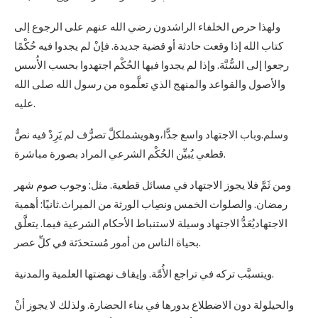
ولهذا حرص الخلفاء الراشدون رضي الله عنهم على الرجوع إلى
كتاب الله إذا وقعت حادثة أو قضية جديدة. فإنْ لم يجدوا فيه حُكْمًا
رجعوا إلى السُّنَّة. وإذا لم يجدوا فيها الحُكْم اجتهدوا بحسب الأُسس
والأصول والقواعد والمنهج الذي تعلَّموه من رسول الله صلى الله
عليه.
وسلم.وباب الاجتهاد واسع جدًّا،وهويشملكلَّ تصرُّف لم يَرِدْ فيه نصٌّ
قطعي يُبيِّن الحُكْم الشرعي المراد بصورة مباشرة.
ومن ثَمَّ فلا يجوز الاجتهاد في مسائل قطعية. مثل: وجوب صوم شهر
رمضان. والصلوات الخمس ونصِاب الورثة من الميراث.ثانيًا: أهمية
الاجتهاديُعَدُّ الاجتهاد وسيلة لاستنباط الأحكام الشرعية فيما. يتعلَّق
بحياة الناس من أمور مُستحدَثة في كلِّ عصر.
ويتسبَّب تركه في تراجع الأُمَّة. وإيقاف نهضتها العلمية والمدنية.
والحيلولة دون الاضطلاع بدورها في بناء الحضارة. ولذلك لا يجوز أنْ