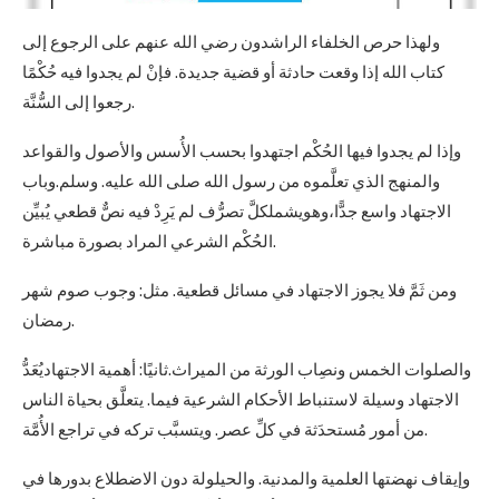
ولهذا حرص الخلفاء الراشدون رضي الله عنهم على الرجوع إلى
كتاب الله إذا وقعت حادثة أو قضية جديدة. فإنْ لم يجدوا فيه حُكْمًا
رجعوا إلى السُّنَّة.
وإذا لم يجدوا فيها الحُكْم اجتهدوا بحسب الأُسس والأصول والقواعد
والمنهج الذي تعلَّموه من رسول الله صلى الله عليه. وسلم.وباب
الاجتهاد واسع جدًّا،وهويشملكلَّ تصرُّف لم يَرِدْ فيه نصٌّ قطعي يُبيِّن
الحُكْم الشرعي المراد بصورة مباشرة.
ومن ثَمَّ فلا يجوز الاجتهاد في مسائل قطعية. مثل: وجوب صوم شهر
رمضان.
والصلوات الخمس ونصِاب الورثة من الميراث.ثانيًا: أهمية الاجتهاديُعَدُّ
الاجتهاد وسيلة لاستنباط الأحكام الشرعية فيما. يتعلَّق بحياة الناس
من أمور مُستحدَثة في كلِّ عصر. ويتسبَّب تركه في تراجع الأُمَّة.
وإيقاف نهضتها العلمية والمدنية. والحيلولة دون الاضطلاع بدورها في