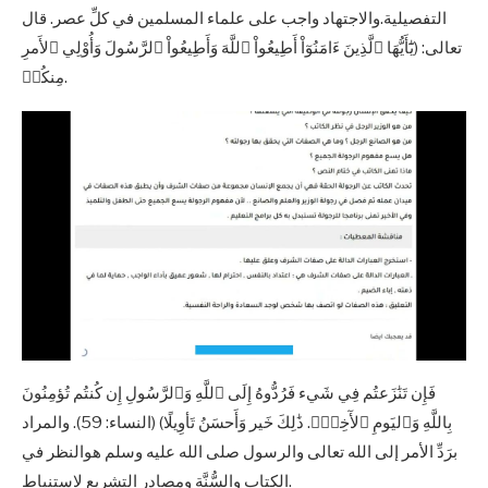
التفصيلية.والاجتهاد واجب على علماء المسلمين في كلِّ عصر. قال
تعالى: (يَٰٓأَيُّهَا ٱلَّذِينَ ءَامَنُوٓاْ أَطِيعُواْ ٱللَّهَ وَأَطِيعُواْ ٱلرَّسُولَ وَأُوْلِي ٱلأَمرِ
مِنكُمۖ.
فَإِن تَنَٰزَعتُم فِي شَيء فَرُدُّوهُ إِلَى ٱللَّهِ وَٱلرَّسُولِ إِن كُنتُم تُؤمِنُونَ
بِاللَّهِ وَٱليَومِ ٱلأٓخِرِۚ. ذَٰلِكَ خَير وَأَحسَنُ تَأوِيلًا) (النساء: 59). والمراد
برَدِّ الأمر إلى الله تعالى والرسول صلى الله عليه وسلم هوالنظر في
الكتاب والسُّنَّة ومصادر التشريع لاستنباط.