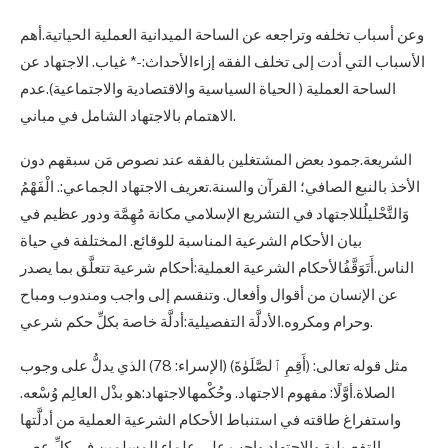
وعن أسباب تخلفه وتراجعه عن الساحة الميدانية العملية الحياتية.أهم
الأسباب التي أدت إلى تخلف الفقه إزاءالأحداث:-* غياب. الاجتهاد عن
الساحة العملية ( الحياة السياسية والاقتصادية والاجتماعية).عدم
الاهتمام بالاجتهاد الشامل في مباني.
الشريعة.جمود بعض المشتغلين بالفقه عند نصوص مَن سبقهم دون
الأخذ بالنبع الصافي؛ القرآن والسنة.تعريف الاجتهاد الجماعي:. الْفَهْمُ
وَالتَّحْليلُللاجتهاد في التشريع الإسلامي مكانة مُهِمَّة ودور عظيم في
بيان الأحكام الشرعية المناسبة للوقائع. المختلفة في حياة
الناس.أَتَوَقَّفُالأحكام الشرعية العملية:أحكام شرعية تتعلَّق بما يصدر
عن الإنسان من أقوال وأفعال. وتنقسم إلى واجب ومندوب ومباح
وحرام ومكروه.الأدلَّة التفصيلية:أدلَّة خاصة بكلِّ حكم شرعي.
مثل قوله تعالى: (أَقِمِ ٱلصَّلَوٰةَ) (الإسراء: 78) الذي يدلُّ على وجوب
الصلاة.أوَّلًا: مفهوم الاجتهاد. وحُكْمهالاجتهاد:هو بذْل العالِم وُسْعه.
واستفراغ طاقته في استنباط الأحكام الشرعية العملية من أدلَّتها
التفصيلية.والاجتهاد واجب على علماء المسلمين في كلِّ عصر.