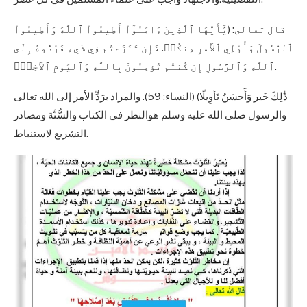
قال تعالى: (يَٰٓأَيُّهَا ٱلَّذِينَ ءَامَنُوٓاْ أَطِيعُواْ ٱللَّهَ وَأَطِيعُواْ
ٱلرَّسُولَ وَأُوْلِي ٱلأَمرِ مِنكُمۖ. فَإِن تَنَٰزَعتُم فِي شَيء فَرُدُّوهُ إِلَى
ٱللَّهِ وَٱلرَّسُولِ إِن كُنتُم تُؤمِنُونَ بِاللَّهِ وَٱليَومِ ٱلأٓخِرِۚ.
ذَٰلِكَ خَير وَأَحسَنُ تَأوِيلًا) (النساء: 59). والمراد برَدِّ الأمر إلى الله تعالى
والرسول صلى الله عليه وسلم هوالنظر في الكتاب والسُّنَّة ومصادر
التشريع لاستنباط.