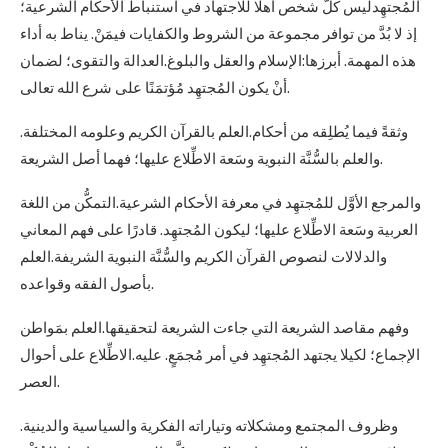
المُجتهِدليس كلُّ شخص أهلًا للاجتهاد في استنباط الأحكام الشرعية؛
إذ لا بُدَّ من توافر مجموعة من الشروط والكفايات فيمَنْ. يناط به أداء
هذه المهمة. أبرزها:الإسلام والعقل والبلوغ.العدالة والتقوى؛ لضمان
أنْ يكون المُجتهِد مُؤتمَنًا على شرع الله تعالى.
وثقةً فيما يُطلِقه من أحكام.العلم بالقرآن الكريم وعلومه المختلفة.
والعلم بالسُّنَّة النبوية وسَعة الاطِّلاع عليها؛ فهما أصل الشريعة.
والمرجع الأوَّل للمُجتهِد في معرفة الأحكام الشرعية.التمكُّن من اللغة
العربية وسَعة الاطِّلاع عليها؛ ليكون المُجتهِد. قادرًا على فهم المعاني
والدلالات لنصوص القرآن الكريم والسُّنَّة النبوية الشريفة.العلم
بأصول الفقه وقواعده.
وفهم مقاصد الشريعة التي جاءت الشريعة لتحقيقها.العلم بمَواطن
الإجماع؛ لكيلا يجتهد المُجتهِد في أمر مُجمَعٍ. عليه.الاطِّلاع على أحوال
العصر.
وظروف المجتمع ومشكلاته وتياراته الفكرية والسياسية والدينية.