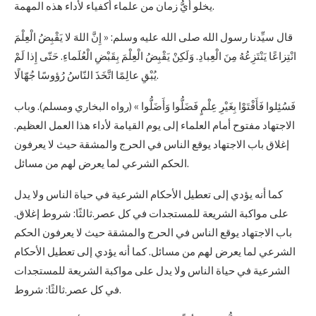
يخلو أيُّ زمان من علماء أكفياء لأداء هذه المهمة.
قال سيِّدنا رسول الله صلى الله عليه وسلم: « إِنَّ اللهَ لا يَقْبِضُ الْعِلْمَ
انْتِزاعًا يَنْتَزِعُهُ مِنَ الْعِبادِ. وَلَكِنْ يَقْبِضُ الْعِلْمَ بِقَبْضِ الْعُلَماءِ. حَتّى إِذا لَمْ
يُبْقِ عالِمًا اتَّخَذَ النّاسُ رُؤوسًا جُهّالًا.
فَسُئِلوا فَأَفْتَوْا بِغَيْرِ عِلْمٍ فَضَلُّوا وَأَضَلُّوا » (رواه البخاري ومسلم). وباب
الاجتهاد مفتوح أمام العلماء إلى يوم القيامة لأداء هذا العمل العظيم.
إغلاق باب الاجتهاد يوقع الناس في الحرج والمشقة حيث لا يعرفون
الحكم الشرعي لما يعرض لهم من مسائل.
كما أنه يؤدي إلى تعطيل الأحكام الشرعية في حياة الناس ولا يدل
على مواكبة الشريعة للمستجدات في كل عصر.ثالثًا: شروط إغلاق.
باب الاجتهاد يوقع الناس في الحرج والمشقة حيث لا يعرفون الحكم
الشرعي لما يعرض لهم من مسائل. كما أنه يؤدي إلى تعطيل الأحكام
الشرعية في حياة الناس ولا يدل على مواكبة الشريعة للمستجدات
في كل عصر.ثالثًا: شروط.