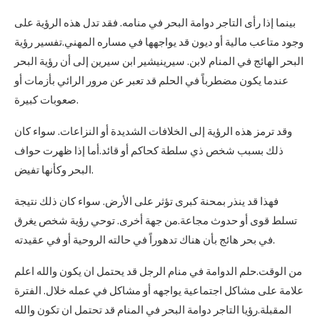
بينما إذا رأى التاجر دوامة البحر في منامه. فقد تدل هذه الرؤية على
وجود متاعب مالية أو ديون قد يواجهها في مساره المهني.تفسير رؤية
البحر الهائج في المنام لابن. سيرينيشير ابن سيرين إلى أن رؤية البحر
عندما يكون مضطرباً في الحلم قد تعبر عن مرور الرائي بأزمات أو
صعوبات كبيرة.
وقد ترمز هذه الرؤية إلى الخلافات الشديدة أو النزاعات. سواء كان
ذلك بسبب شخص ذي سلطة كحاكم أو قائد.أما إذا ظهرت حواف
البحر وكأنها تفيض.
فهذا قد ينذر بمحنة كبرى تؤثر على الأرض. سواء كان ذلك نتيجة
تسلط قوى أو حدوث مجاعة.من جهة أخرى. توحي رؤية شخص يغرق
في بحر هائج بأن هناك تدهوراً في حالته الروحية أو في عقيدته.
من الوقت.حلم الدوامة في منام الرجل قد يحتمل ان يكون والله اعلم
علامة على مشاكل اجتماعية يواجهه أو مشاكل في عمله خلال. الفترة
المقبلة.رؤيا التاجر دوامة البحر في المنام قد تحتمل ان تكون والله