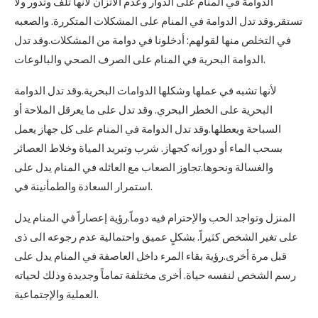
الدوامة في المنام على الدوار وعدم الاتزان لأنها تلف وتدور ولا
تستقر.وقد تدل الدوامة في المنام على المشكلات المتكررة. والصعبه
في التخلص منها لقولهم: أدخلونا في دوامة من المشكلات.وقد تدل
الدوامة البحرية في المنام على الصرف الصحي والبالوعات.
لأنها تشبه في عملها وشكلها الدوامات البحرية.وقد تدل الدوامة
البحرية على الخطر البحري. وقد تدل على ما يعرقل الملاحة أو
السباحة ويعطلها.وقد تدل الدوامة في المنام على كل جهاز يعمل
بسحب الماء أو دورانه كجهاز. شرب وتبريد المياة وخلاط العصائر
والغسالة ونحوها.تجاوز الصعاب مع العائله في المنام يدل على
استمرار السعادة والطمأنينة في.
المنزل وتواجد الحب والإحترام فيه دوماً.رؤية إعصاراً في المنام يدل
على تغير الشخص كثيراً. بشكلٍ عميق واحتمالية عدم رجوعه الى ذى
قبل مرة أخرى.رؤية بقاء المرء داخل العاصفة في المنام يدل على
رسم الشخص لنفسه حياة. أخرى مختلفة تماماً وجديدة وذلك لحياته
العملية والإجتماعية.