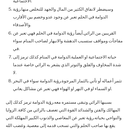
الاجتماعية.
وسيضطر لانفاق الكثير من المال والجهد للتخلص منها.رؤية
الدوامة في الحلم تعبر عن وجود عدو وخصم بين الأقارب
والأصدقاء.
القريبين من الرائي.أيضاً رؤية الدوامة في الحلم فهي تعبر عن
مفاجآت ومواقف ستسبب الدهشة والانبهار لصاحب المنام سواء
في.
حياته الاجتماعية او العملية.الدوامة في المنام كذلك ترمز إلى
شدة المخاوف والقلق والتوتر الذي يشعر به الرائي خاصة عندما
لا.
تثمر أعماله أو تأتي بالثمار المرجوة.رؤية الدوامة سواء في البحر
او السماء او في النهر او الهواء فهي تعبر عن مشاكل يعاني.
بسببها الرائي وتبقى مستمره معه.رؤية الدوامة ترمز كذلك إلى
المهالك والفتن والشدائد القوة التي تعصف بالرائي من كافة. الزوايا
والنواحي بحياته.رؤية تعبر عن المعاصي والذنوب الكبير المهلكة التي
يقع بها صاحب الحلم والتي تسحب قدمه إلى معصية. وغضب الله