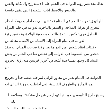
تعالى.قد تعبر رؤية الدوامة في الحلم على الاستدراج والمكائد والفتن
والحبس والاضطرابات الشديدة التي تبقى حابسة.
للرائيرؤية دوامة البحر في المنام قد تشير الى مخاطر بحرية كالحظر
البحري او تعرقل الملاحة او السفر بالباخرة.الدوامة في حلم. المرأة
الحامل فهي تعكس الشدة والتعب وصعوبة الولادة. وقد تعبر رؤية
لدوامة في منام المرأة إلى الانتباه من الاصابة بحالة من
الاكتئاب.انقاذ شخص من الدوامةتعبر رؤية صاحب المنام. انه ينقذ
شخص من السقوط في الدوامة إلى تخلص صاحب الحلم من بعض
المشاكل وحلها بمساعدة أشخاص آخرين قريبين منه.رؤية الخروج
من.
الدوامة في المنام تعبر عن تجاوز الرائي لمرحلة صعبة جداً والخروج
من المآزق والظروف القاسية التي أحاطت به.رؤية الرائي انه.
يسبح خارج الداومة وينجو منها فهذا يعبر عن حل مشكلاته وسلامة
له.
هذا والعلم عند الله تعالى.