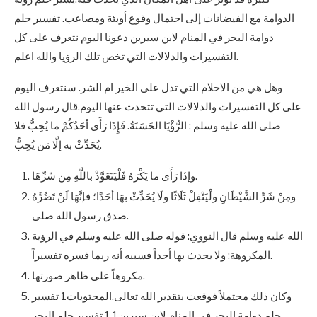
الدوامة مع الفيضانات إلى احتمال وقوع أوبئة ومصاعب. تفسير حلم
دوامة البحر في المنام لابن سيرين دعونا اليوم نتعرف على كل
التفسيرات والدلالات التي تخص تلك الرؤيا والله اعلم.
وهل هي من الاحلام التي تدل على الخير ام الشر. سنتعرف اليوم
على كل التفسيرات والدلالات التي تتحدث عنها اليوم.قال رسول الله
صلى الله عليه وسلم : الرُّؤْيَا الحَسَنَةُ. فَإِذَا رَأَى أحَدُكُمْ ما يُحِبُّ فلا
يُحَدِّثْ به إلَّا مَن يُحِبُّ.
وإذَا رَأَى ما يَكْرَهُ فَلْيَتَعَوَّذْ باللَّهِ مِن شَرِّهَا.
ومِنْ شَرِّ الشَّيْطَانِ ولْيَتْفِلْ ثَلَاثًا ولَا يُحَدِّثْ بهَا أحَدًا؛ فإنَّهَا لَنْ تَضُرَّهُ
صدق رسول الله صلى.
الله عليه وسلم قال النووي: قوله صلى الله عليه وسلم في الرؤية
المكروهة: ولا يحدث بها أحداً فسببه أنه ربما فسره تفسيراً.
مكروهاً على ظاهر صورتها.
وكان ذلك محتملاً فوقعت بتقدير الله تعالى.المحتويات1 تفسير
حلم دوامة البحر في المنام لابن سيرين1.1 تفسير حلم البحر.