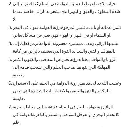
حياته الاجتماعية او العملية.الدوامة في المنام كذلك ترمز إلى
شدة المخاوف والقلق والتوتر الذي يشعر به الرائي خاصة عندما
لا.
تثمر أعماله أو تأتي بالثمار المرجوة.رؤية الدوامة سواء في البحر
او السماء او في النهر او الهواء فهي تعبر عن مشاكل يعاني.
بسببها الرائي وتبقى مستمره معه.رؤية الدوامة ترمز كذلك إلى
المهالك والفتن والشدائد القوة التي تعصف بالرائي من كافة.
الزوايا والنواحي بحياته.رؤية تعبر عن المعاصي والذنوب الكبير
المهلكة التي يقع بها صاحب الحلم والتي تسحب قدمه إلى
معصية.
وغضب الله تعالى.قد تعبر رؤية الدوامة في الحلم على الاستدراج
والمكائد والفتن والحبس والاضطرابات الشديدة التي تبقى
حابسة.
للرائيرؤية دوامة البحر في المنام قد تشير الى مخاطر بحرية
كالحظر البحري او تعرقل الملاحة او السفر بالباخرة.الدوامة في
حلم.