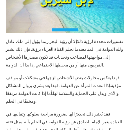
تفسيرات محددة لرؤية ذلكإلا أن رؤية البحر ربما يؤول إلى ملك عادل
ولله الدوامة في المنامعندما تحلم الفتاة العزباء برؤية. فإن ذلك يشير
إلى مواجهتها لمصاعب وتحديات قد تكون مصدرها الأشخاص
القريبون منها أو من محيطها الاجتماعي.إذا بدا أن الدوامة.
فهذا يعكس محاولات بعض الأشخاص لزجها في مشكلات أو مواقف
مؤذية.إذا ابتعدت المرأة عن الدوامة. فهذا يعد بشرى بزوال المشاكل
والأذى ويدل على الحماية والسلامة لها.أما إذا كانت الدوامة مرتفعًا
ومخيفًا في الحلم.
فقد يُعتبر ذلك تحذيرًا لها بضرورة مراجعة سلوكها وتفانيها في
العبادة.يعبر الإمام الصادق عن رؤية الدوامة في الحلم بأنه. يمثل فتنة
كبيرة قد تؤثر على أهل المكان الذي يحدث فيه.يشير حلم رؤية