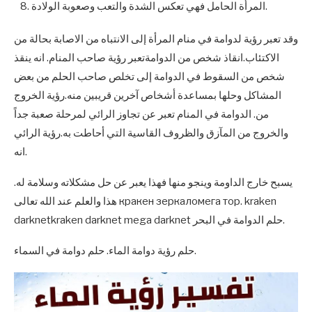
المرأة الحامل فهي تعكس الشدة والتعب وصعوبة الولادة.
وقد تعبر رؤية لدوامة في منام المرأة إلى الانتباه من الاصابة بحالة من
الاكتئاب.انقاذ شخص من الدوامةتعبر رؤية صاحب المنام. انه ينقذ
شخص من السقوط في الدوامة إلى تخلص صاحب الحلم من بعض
المشاكل وحلها بمساعدة أشخاص آخرين قريبين منه.رؤية الخروج
من. الدوامة في المنام تعبر عن تجاوز الرائي لمرحلة صعبة جداً
والخروج من المآزق والظروف القاسية التي أحاطت به.رؤية الرائي
انه.
يسبح خارج الداومة وينجو منها فهذا يعبر عن حل مشكلاته وسلامة له.
هذا والعلم عند الله تعالى кракен зеркаломега тор. kraken
darknetkraken darknet mega darknet حلم الدوامة في البحر.
حلم رؤية دوامة الماء. حلم دوامة في السماء.