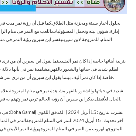
بحلول أخبار سيئة ومحزنة مثل الطلاق.كما قيل أن رؤية نمر ميت ف
إدارة. شؤون بيته وتحمل المسؤوليات.اللعب مع النمر في منام الرائ
المنام. للمتزوجة لابن سيرينيفسر ابن سيرين رؤية النمر في منا
بتربية أبنائها خاصة إذا كان نمر أليف.بينما يقول ابن سيرين أن من تر
لظلم شديد في حياتها والشعور بالقهر.مشاهدة نمر في بأنها دلالة عل
خاصة إذا كان نمر أليف.بينما يقول ابن سيرين أن من ترى نمر شرس يهجم عليها في منامها فقد ينذرها ذلك من التعرض لظلم.
شديد في حياتها والشعور بالقهر.مشاهدة نمر في منام المتزوجة علام
الحال للأفضل.يذكر ابن سيرين أن رؤية الحالم تربي نمر وتهتم به في المنام ترمز إلى التصالح مع أعدائها وتصفية الخلافات للعيش.
في هدوء و
للمتزوجهالهروب من النمر في المنام للمتزوجهرؤية النمر الأبيض في المنام للمتزوجةالنمر الأسود في المنام للمتزوجةعضة النمر.