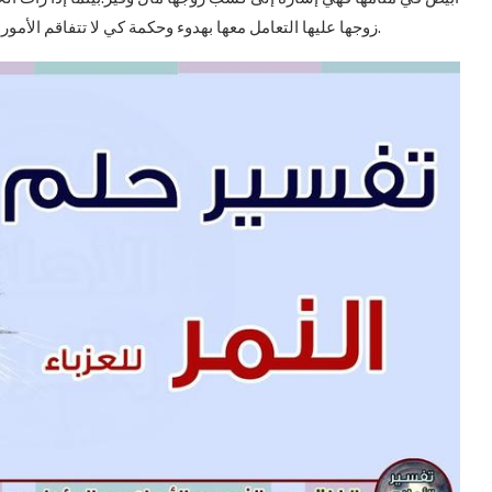
زوجها عليها التعامل معها بهدوء وحكمة كي لا تتفاقم الأمور سوء.يُقال أن سماع صوت زئير النمر في منام السيدة قد ينذر.