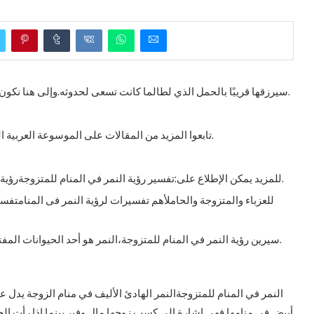
سيرزقها قريبًا بالحمل الذي لطالما كانت تسعى لحدوثه.وإلى هنا نكون قد وصلنا إلى ختام مقالنا والذي تناولنا من خلالهتفسير.
تابعوا المزيد من المقالات على الموسوعة العربية الشاملة.ولتفسير حلم آخر على موسوعة يمكن استخدام.
للمزيد يمكن الإطلاع على:تفسير رؤية النمر في المنام للمتزوجةرؤية النمر في المنام بمختلف الحالاتتفسير النمر في المنام.
للعزباء والمتزوجة والحاملأهم تفسيرات لرؤية النمر فى المنامتفسي
سيرين رؤية النمر في المنام للمتزوجة،النمر هو أحد الحيوانات المفترسة التي تعد من أكلي لحوم البشر وغالباً ما يعيش في.
النمر في المنام للمتزوجةالنمر الهادئ الأليف في منام الزوجة يدل ع
أبيض في منامها فهي إشارة إلى كسب زوجها مال وفير.بينما إذا رأت الحا