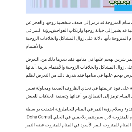
ي منام المتزوجة قد ترمز إلى ضعف شخصية زوجها والعجر عن
ية قد يشير إلى خيانة زوجها وارتكاب الفواحش.رؤية النمر في
م المتزوجة بأنها دلالة على زوال المشاكل والخلافات الزوجية
والأهتمام.
ى نمر شرس يهجم عليها في منامها فقد ينذرها ذلك من. التعرض
ى زوال المشاكل والخلافات الزوجية والأهتمام بتربية. أبنائها
ة على قوة عزيمتها في تحدي الظروف الصعبة ومحاولة تغيير.
سلام.رؤية النمر في المنام للحاملرؤية اضيفت بواسطة :Doha Gamal| نشرت بتاريخ : 15 أبريل 2024 | المُدقق اللغوي.
:Doha Gamal| آخر تحديث : 15 أبريل 2024النمر في المنام للمتزوجةالنمر في المنام للمتزوجة لابن سيريننمر يلاحقني في الحلم.