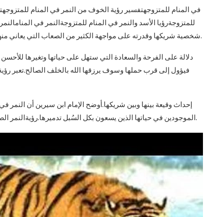
في المنام للمتزوجهتفسير رؤية الخوف من النمر في المنام للمتزوجهتف
للمتزوجةرؤيا الأسد والنمر في المنام للمتزوجةالنمر في المنامالنمر
شخصية شريكها وقدرته على مواجهة الكثير من الصعاب التي يعاني منها في حياته.مشاهدة النمر هاديء ويلعب مع السيدة في الحلم.
دلالة على الفرحة والسعادة التي ستهل على حياتها وتغيرها للأحسن 
فيؤول إلى قرب حملها وسوف يرزقها الله بالخلف الصالح.تعبر رؤ
إحداث وقيعة بينها وبين شريكها.أوضح الإمام ابن سيرين أن النمر في
الموجودين في حياتها الذين يسعون بكل السُبل تدميرها.رؤيةالنمر الصغير في المنامللمتزوجة دلالة على التحولات والتطورات التي.