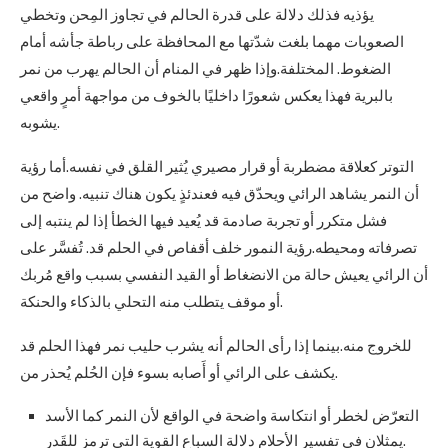
يؤذيه فذلك دلالة على قدرة الحالم في تجاوز المِحن وتخطي
الصعوبات مهما بلغت شدّتها مع المحافظة على رباطة جأشه أمام
الضغوط. المختلفة.وإذا ظهر في المنام أن الحالم يهرب من نمر
بالبرية فهذا يعكس شعورًا داخليًا بالخوف من مواجهة أمرٍ واقعي
يشوبه.
التوتر كعلاقة مضطربة أو قرار مصيري يُثير القلق في نفسه.أما رؤية
أن النمر يشاهد الرائي ويحدّق فيه فعندئذٍ يكون هناك تنبيه. واضح من
فشل متكرر أو تجربة صادمة قد يُعيد فيها الخطأ إذا لم ينتبه إلى
تصرفاته ومحيطه.رؤية النمور خلف أقفاص في الحلم قد. تُفسَّر على
أن الرائي يعيش حالة من الانضغاط أو القيد النفسي بسبب واقع مُربك
أو موقف يتطلب منه التحلي بالذكاء والحنكة.
للخروج منه.بينما إذا رأى الحالم أنه يشرب حليب نمر فهذا الحلم قد
يكشف على الرائي أو أَصابه بسوء فإن الحُلم يُحذر من.
التعرّض لخطر أو انتكاسة واضحة في الواقع لأن النمر كما الأسد
يمثلان في تفسير الأحلام دلالة السباع القوية التي ترمز للقَدر.