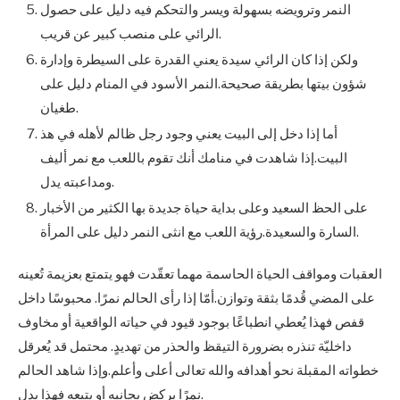
النمر وترويضه بسهولة ويسر والتحكم فيه دليل على حصول
الرائي على منصب كبير عن قريب.
ولكن إذا كان الرائي سيدة يعني القدرة على السيطرة وإدارة
شؤون بيتها بطريقة صحيحة.النمر الأسود في المنام دليل على
طغيان.
أما إذا دخل إلى البيت يعني وجود رجل ظالم لأهله في هذ
البيت.إذا شاهدت في منامك أنك تقوم باللعب مع نمر أليف
ومداعبته يدل.
على الحظ السعيد وعلى بداية حياة جديدة بها الكثير من الأخبار
السارة والسعيدة.رؤية اللعب مع انثى النمر دليل على المرأة.
العقبات ومواقف الحياة الحاسمة مهما تعقّدت فهو يتمتع بعزيمة تُعينه
على المضي قُدمًا بثقة وتوازن.أمّا إذا رأى الحالم نمرًا. محبوسًا داخل
قفص فهذا يُعطي انطباعًا بوجود قيود في حياته الواقعية أو مخاوف
داخليّة تنذره بضرورة التيقظ والحذر من تهديدٍ. محتمل قد يُعرقل
خطواته المقبلة نحو أهدافه والله تعالى أعلى وأعلم.وإذا شاهد الحالم
نمرًا يركض بجانبه أو يتبعه فهذا يدل.