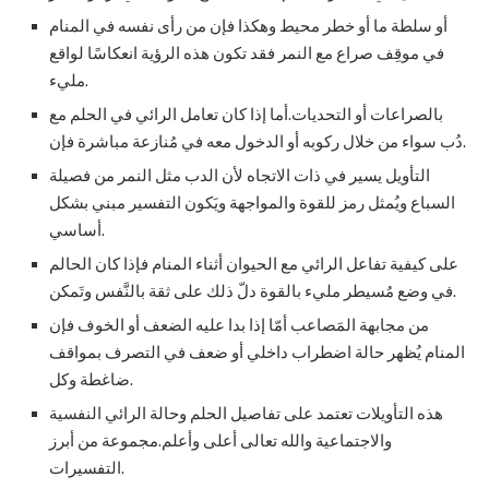
أو سلطة ما أو خطر محيط وهكذا فإن من رأى نفسه في المنام
في موقِف صراع مع النمر فقد تكون هذه الرؤية انعكاسًا لواقع
مليء.
بالصراعات أو التحديات.أما إذا كان تعامل الرائي في الحلم مع
دُب سواء من خلال ركوبه أو الدخول معه في مُنازعة مباشرة فإن.
التأويل يسير في ذات الاتجاه لأن الدب مثل النمر من فصيلة
السباع ويُمثل رمز للقوة والمواجهة ويَكون التفسير مبني بشكل
أساسي.
على كيفية تفاعل الرائي مع الحيوان أثناء المنام فإذا كان الحالم
في وضع مُسيطر مليء بالقوة دلّ ذلك على ثقة بالنَّفس وتَمكن.
من مجابهة المَصاعب أمّا إذا بدا عليه الضعف أو الخوف فإن
المنام يُظهر حالة اضطراب داخلي أو ضعف في التصرف بمواقف
ضاغطة وكل.
هذه التأويلات تعتمد على تفاصيل الحلم وحالة الرائي النفسية
والاجتماعية والله تعالى أعلى وأعلم.مجموعة من أبرز
التفسيرات.