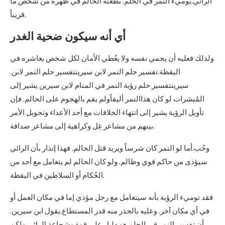
الرائي.يوميء النمر في الحلم. بطعنة الحالم في ظهره من شخص ما
قريباً.
أي أنه سيكون ضحية الغدر
ولذلك فعليه أن يحمي نفسه ولا يعُطي الأمان لكل شخص يعاشره في
اليقظة.تفسير حلم النمر لابن سيرينتفسير حلم النمر لابن.
سيرينتفسير حلم رؤية النمر في المنام لابن سيرين يشير إلى
المُبشرات لو كان هذاالنمر أليفاًولم يقم بالهجوم على الحالم. فإن
تأويل الرؤية يشير إلى انتهاء الخلافات مع أحد الأعداء وتحويل الأمر
بينهم من مشاعر غِل وكراهية إلى مشاعر صداقة.
وحُب.أما لو النمر كان شرساً ويريد قتل الحالم. فهذا إنذار بأن الرائي
سيؤذى من حاكم قوي وظالم. ولو كان الحالم لم يتعامل مع أحد من
الحُكام أو السلاطين في اليقظة.
فقد توميء الرؤية بأنه سيتعامل مع رجل مؤذي إما في مكان العمل أو
في أي مكان آخر. وعليه بالحذر منه قدر المستطاع.يقول ابن سيرين.
أن تفسير النمر في الحلم هو دليل على قوة وشجاعة الرائي ولكن