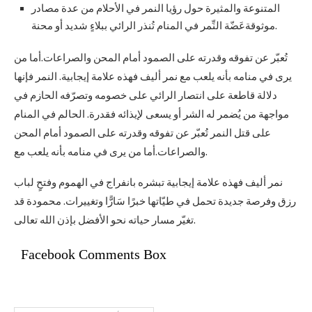
المتنوعة والمثيرة حول رؤيا النمر في الأحلام من عدة مصادر
موثوقةعَضّة النِّمر في المنام تُنذر الرائي ببلاءٍ شديد أو محنة.
تُعبّر عن تفوقه وقدرته على الصمود أمام المحن والصراعات.أما من
يرى في منامه بأنه يلعب مع نمر أليف فهذه علامة إيجابية. النمر فإنها
دلالة قاطعة على انتصار الرائي على خصومه وتصرّفه الحازم في
مواجهة من يُضمر له الشر أو يسعى لإيذائه فقدرة. الحالم في المنام
على قتل النمر تُعبّر عن تفوقه وقدرته على الصمود أمام المحن
والصراعات.أما من يرى في منامه بأنه يلعب مع.
نمر أليف فهذه علامة إيجابية تبشره بانفراج في الهموم وفتحٍ لباب
رزق وفرصة جديدة تحمل في طيّاتها خبرًا سَارًّا وتغييرات. محمودة قد
تغيّر مسار حياته نحو الأفضل بإذن الله تعالى.
Facebook Comments Box