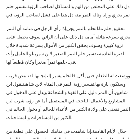
دل ذلك على التخلص من الهم والمشاكل لصاحب الرؤية.تفسير حلم
نمر يجري ورايا وناله النمر منه دل هذا على فشل لصاحب الرؤية في.
تحقيق حلم ما.الحلم بالنمر يجريإذا رأى الرجل في منامه أن النمر
يجري بسرعة هائلة أمامه دل ذلك على أن الرائي سوف يحصل على.
ثروة كبيرة وسوف يحقق الكثير من الأموال بسرعة شديدة خلال
الفترة القادمة.تفسير حلم النمر الصغير لابن سيرينلو الحامل رأت
في. حلمها نمراً صغيراً وكان مُطيعاً لها.
ووضعت له الطعام حتى يأكل. فالحلم يشير إلىإنجابها لفتاةعن قريب
وستكون بارة بها.تفسير رؤية النمر في المنام لابن شاهينيقول ابن
شاهين. أن النمر دليل على القوة والشجاعة ويدل على الدخول في
المشاريع والأعمال الناجحة في المستقبل. أما عن رؤية شرب لبن
النمر فتعني على ولادة الكثير من الأعداء للحالم أو دخول الحالم في
الكثير من المشاجرات والمشاحنات.
خلال الأيام القادمة.إذا شاهدت في منامك الحصول على قطعة من