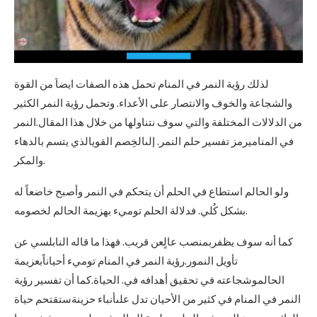
لذلك رؤية النمر في المنام تحمل هذه الصفات ايضاَ من القوة
والشجاعة والخوف والانتصار على الأعداء. وتحمل رؤية النمر الكثير
من الدلالات المختلفة والتي سوف نتناولها من خلال هذا المقال.النمر
في المناميرمز تفسير حلم النمر. إلىالخِصم القويالذي يتسم بالدهاء
والمكر.
ولو الحالم استطاع في الحلم أن يتحكم في النمر وأصبح خاضعاً له
بشكل كُلي. فدلالة الحلم توميء بهزيمة الحالم لخصومه.
كما أنه سوف يظفربمنصب عالٍعن قريب. فهذا ما قاله النابلسي عن
تأويل النمور.رؤية النمر في المنام توميء أحياناًبعزيمة
الحالموشجاعته في تحقيق أهدافه في. الحياة.كما أن تفسير رؤية
النمر في المنام في كثير من الأحيان تدل علىأنباء حزينةستقتحم حياة