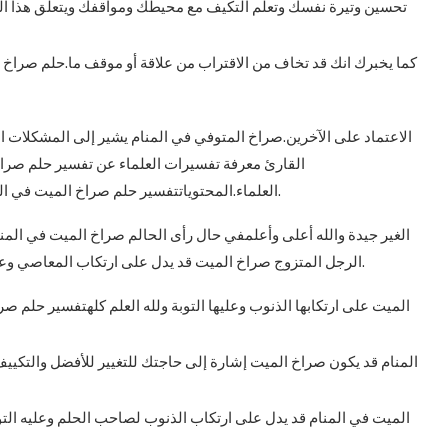
تحسين وتيرة نفسك وتعلم التكيف مع محيطك ومواقفك ويتعلق هذا ا
كما يخبرك انك قد تخاف من الاقتراب من علاقة أو موقف ما.حلم صراخ
الاعتماد على الآخرين.صراخ المتوفي في المنام يشير إلى المشكلات ا
القارئ معرفة تفسيرات العلماء عن تفسير حلم صراخ ا
العلماء.المحتوياتتفسير حلم صراخ الميت في المنامتفسير حلم صراخ الميت في المنام ربما يؤول إلى الأمور.
الغير جيدة والله أعلى وأعلمفي حال رأى الحالم صراخ الميت في المنا
الرجل المتزوج صراخ الميت قد يدل على ارتكاب المعاصي وعليه التوبة والله يعلم الغيبكما قد تدل رؤية الفتاة العزباء صراخ.
الميت على ارتكابها الذنوب وعليها التوبة ولله العلم كلهتفسير حلم 
المنام قد يكون صراخ الميت إشارة إلى حاجتك للتغيير للأفضل والتكيي
الميت في المنام قد يدل على ارتكاب الذنوب لصاحب الحلم وعليه الت