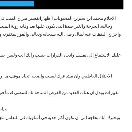
الاحلام محمد ابن سيرين.المحتويات [أظهار]تفسير صراخ الميت في
وحالته. الحرجة والغير جيدة التي يكون عليها بعد وفاته.رؤية المي
واخراج. النفقات عنه لينال رضى الله سبحانه وتعالى والفوز بمغفرت
عليك الاستماع إلى نفسك واتخاذ القرارات حسب رأيك انت وليس حسب 
الاختلال العاطفي وان مشاعرك ليست واضحه اتجاه موقف ما او
تغييرات ويدل ان هناك العديد من الفرص المتاحة لك للمضي قدماً ف
حاجتك إلى التحرر من روتين أو فكرة قديمة أو علاقة سابقه.
ويخبرك أنك بحاجة إلى أن تكون أكثر جديه في أسلوبك في التعامل مع