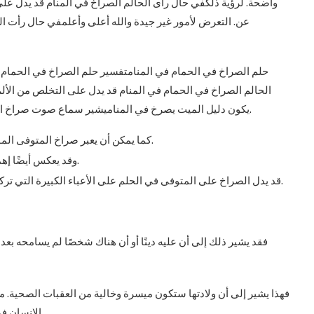
واضحة. لرؤية ذلكفي حال رأى الحالم الصراخ في المنام قد يدل على ا
عن. التعرض لأمور غير جيدة والله أعلى وأعلمفي حال رأت الف
حلم الصراخ في الحمام في المنامتفسير حلم الصراخ في الحمام في 
الحالم الصراخ في الحمام في المنام قد يدل على التخلص من الألم 
يكون دليل الميت يصرخ في المناميشير سماع صوت صراخ المتوفى في المنام إلى الحاجة إلى الدعاء له وإعطائه الصدقة.
كما يمكن أن يعبر صراخ المتوفى الموجه لشخص حي عن وقوع هذا الشخص في خطأ أو ذنب.
وقد يعكس أيضًا إهمال تنفيذ وصية الميت أو عدم القيام بالواجب تجاه أهله.
قد يدل الصراخ على المتوفى في الحلم على الأعباء الكبيرة التي تركها خلفه.إذا رأى شخص في منامه أنه يصرخ على متوفى.
فقد يشير ذلك إلى أن عليه دينًا أو أن هناك شخصًا لم يسامحه بع
فهذا يشير إلى أن ولادتها ستكون ميسرة وخالية من العقبات الصحية
الإنسان في المنام يعكس حالته الحالية ومدى تأثيره وسمعته بين الناس.