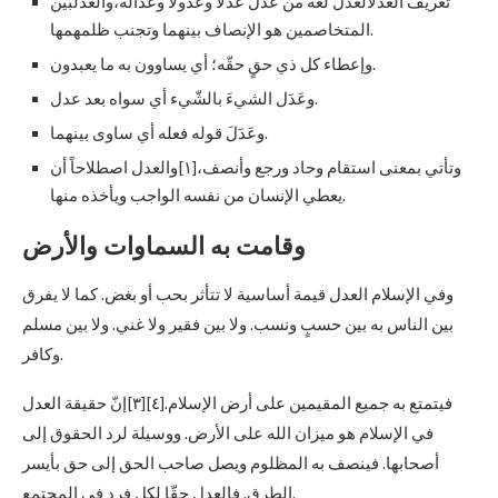
تعريف العدلالعدل لغةً من عدَلَ عدْلَاً وعُدُولاً وعدالَة،والعدلبين
المتخاصمين هو الإنصاف بينهما وتجنب ظلمهمها.
وإعطاء كل ذي حقٍ حقّه؛ أي يساوون به ما يعبدون.
وعَدَل الشيءَ بالشّيء أي سواه بعد عدل.
وعَدَلَ قوله فعله أي ساوى بينهما.
وتأتي بمعنى استقام وحاد ورجع وأنصف،[١]والعدل اصطلاحاً أن
يعطي الإنسان من نفسه الواجب ويأخذه منها.
وقامت به السماوات والأرض
وفي الإسلام العدل قيمة أساسية لا تتأثر بحب أو بغض. كما لا يفرق
بين الناس به بين حسبٍ ونسب. ولا بين فقير ولا غني. ولا بين مسلم
وكافر.
فيتمتع به جميع المقيمين على أرض الإسلام.[٤][٣]إنّ حقيقة العدل
في الإسلام هو ميزان الله على الأرض. ووسيلة لرد الحقوق إلى
أصحابها. فينصف به المظلوم ويصل صاحب الحق إلى حق بأيسر
الطرق. فالعدل حقّا لكل فرد في المجتمع.