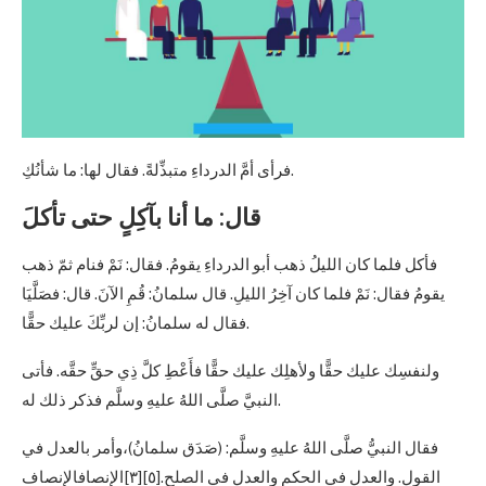
فرأى أمَّ الدرداءِ متبذِّلةً. فقال لها: ما شأنُكِ.
قال: ما أنا بآكِلٍ حتى تأكلَ
فأكل فلما كان الليلُ ذهب أبو الدرداءِ يقومُ. فقال: نَمْ فنام ثمّ ذهب
يقومُ فقال: نَمْ فلما كان آخِرُ الليلِ. قال سلمانُ: قُمِ الآنَ. قال: فصَلَّيَا
فقال له سلمانُ: إن لربِّكَ عليك حقًّا.
ولنفسِك عليك حقًّا ولأهلِك عليك حقًّا فأَعْطِ كلَّ ذِي حقٍّ حقَّه. فأتى
النبيَّ صلَّى اللهُ عليهِ وسلَّم فذكر ذلك له.
فقال النبيُّ صلَّى اللهُ عليهِ وسلَّم: (صَدَق سلمانُ)،وأمر بالعدل في
القول. والعدل في الحكم والعدل في الصلح.[٥][٣]الإنصافالإنصاف