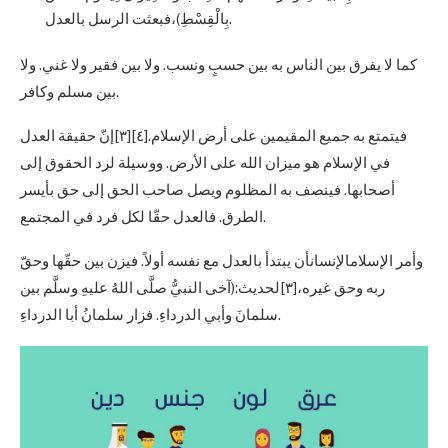
بِالْقِسْطِ)،فبعثت الرسل بالعدل.
كما لا يفرق بين الناس به بين حسبٍ ونسب. ولا بين فقير ولا غني. ولا
بين مسلم وكافر.
فيتمتع به جميع المقيمين على أرض الإسلام.[٤][٣]إنّ حقيقة العدل
في الإسلام هو ميزان الله على الأرض. ووسيلة لرد الحقوق إلى
أصحابها. فينصف به المظلوم ويصل صاحب الحق إلى حق بأيسر
الطرق. فالعدل حقّا لكل فرد في المجتمع.
وأمر الإسلامالإنسانأن يبتدأ بالعدل مع نفسه أولاً. فيزن بين حقّها وحقّ
ربه وحق غيره،[٣]لحديث:(آخى النبيُّ صلَّى اللهُ عليهِ وسلَّم بين
سلمانَ وأبي الدرداءِ. فزار سلمانُ أبا الدرداءِ.