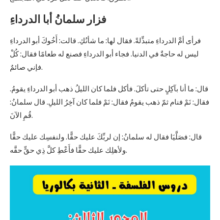
فزار سلمانُ أبا الدرداءِ
فرأى أمَّ الدرداءِ متبذِّلةً. فقال لها: ما شأنُكِ. قالت: أَخُوكَ أبو الدرداءِ
ليس له حاجةٌ في الدنيا. فجاء أبو الدرداءِ فصنع له طعامًا فقال: كُلْ
فإني صائمٌ.
قال: ما أنا بآكِلٍ حتى تأكلَ. فأكل فلما كان الليلُ ذهب أبو الدرداءِ يقومُ.
فقال: نَمْ فنام ثمّ ذهب يقومُ فقال: نَمْ فلما كان آخِرُ الليلِ. قال سلمانُ:
قُمِ الآنَ.
قال: فصَلَّيَا فقال له سلمانُ: إن لربِّكَ عليك حقًّا. ولنفسِك عليك حقًّا
ولأهلِك عليك حقًّا فأَعْطِ كلَّ ذِي حقٍّ حقَّه.