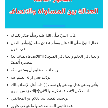
فأتى النبيَّ صلَّى اللهُ عليهِ وسلَّم فذكر ذلك له.
فقال النبيُّ صلَّى اللهُ عليهِ وسلَّم: (صَدَق سلمانُ)،وأمر بالعدل
في القول.
والعدل في الحكم والعدل في الصلح.[٥][٣]الإنصافالإنصاف لغةً
مصدره أَنْصَفَ.
وإنصاف المظلوم أن يستفي حقّه.
وذلك يعني إزالة الظلم عنه.
وتأتي بمعنى عدل وبمعنى بلغ نصف.[٦]آداب أهل الإنصافهنالك
آداب لأهل الإنصاف نذكر منها الآتي:[٧]التجرّد من الهوى.
وتحديد القصد عند الكلام عن المخالفين.
فقد تلتبس المقاصد فمنها ما هو حب ظهور.