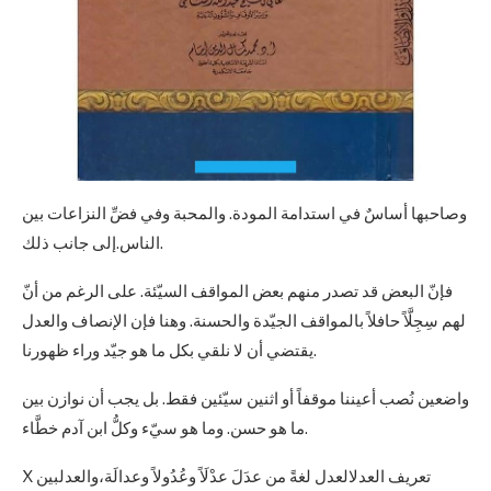
وصاحبها أساسٌ في استدامة المودة. والمحبة وفي فضِّ النزاعات بين
الناس.إلى جانب ذلك.
فإنّ البعض قد تصدر منهم بعض المواقف السيّئة. على الرغم من أنّ
لهم سِجِلَّاً حافلاً بالمواقف الجيّدة والحسنة. وهنا فإن الإنصاف والعدل
يقتضي أن لا نلقي بكل ما هو جيّد وراء ظهورنا.
واضعين نُصب أعيننا موقفاً أو اثنين سيّئين فقط. بل يجب أن نوازن بين
ما هو حسن. وما هو سيّء وكلُّ ابن آدم خطَّاء.
X تعريف العدلالعدل لغةً من عدَلَ عدْلَاً وعُدُولاً وعدالَة،والعدلبين