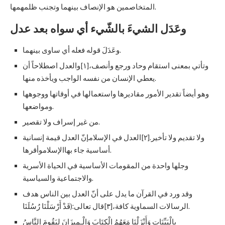
المتخاصمين هو الإنصاف بينهما وتجنب ظلمهمها.
وعَدَل الشيءَ بالشّيء أي سواه بعد عدل
وعَدَلَ قوله فعله أي ساوى بينهما.
وتأتي بمعنى استقام وحاد ورجع وأنصف،[١]والعدل اصطلاحاً أن
يعطي الإنسان من نفسه الواجب ويأخذه منها.
وهو أيضاً تقدير الأمور مقاديرها واستعمالها في أوقاتها ووجوهها
ومواضعها.
من غير إسراف ولا تقصير.
ولا تقديم ولا تأخير.[٢]العدل في الإسلامإنّ العدل قيمة إنسانية
أساسية جاء بهاالإسلاموأقرها.
وجلها واحدة من المقومات الأساسية في الحياة الأسرية
والاجتماعية والسياسية.
وقد ورد في القرآن ما يدل على أنّ العدل بين الناس هدف
الرسالات السماوية كافة،[٣]قال تعالى:(قَدْ أَرْسَلْنَا رُسُلَنَا.
بِالْبَيِّنَاتِ وَأَنْزَلْنَا مَعَهُمُ الْكِتَابَ وَالْـمِيزَانَ لِيَقُومَ النَّاسُ