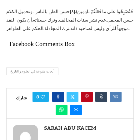
فَتُصْبِحُوا عَلى ما فَعَلْتُمْ نادِمِينَ).[٨]حسن الظن بالناس. وتحميل الكلام
حسن المحمل.عدم نشر سئات المخالف. وترك حسناته.أن يكون النقد
موجهاً للرأي وليس لصاحبه ذاته.ترك المجادلة.الحكم على الظواهر.
Facebook Comments Box
أبحاث متنوعة في العلوم و التاريخ
0
شارك
SARAH ABU KACEM