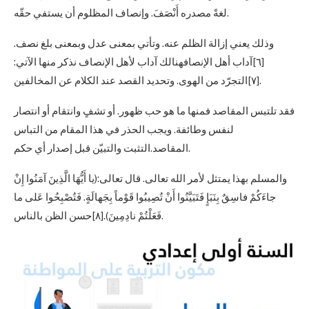
لغةً مصدره أَنْصَفَ. وإنصاف المظلوم أن يستفي حقّه.
وذلك يعني إزالة الظلم عنه. وتأتي بمعنى عدل وبمعنى بلغ نصف.
[٦]آداب أهل الإنصافهنالك آداب لأهل الإنصاف نذكر منها الآتي:
[٧]التجرّد من الهوى. وتحديد القصد عند الكلام عن المخالفين.
فقد تلتبس المقاصد فمنها ما هو حب ظهور. أو تشفٍ وانتقام أو انتصار
لنفس وطائفة. ويجب الحذر في هذا المقام من التباس
المقاصد.التثبت والتبيّن قبل إصدار أي حكم.
والمسلم بهذا يمتثل لأمر الله تعالى. قال تعالى:(يا أَيُّهَا الَّذِينَ آمَنُوا إِنْ
جاءَكُمْ فاسِقٌ بِنَبَإٍ فَتَبَيَّنُوا أَنْ تُصِيبُوا قَوْماً بِجَهالَةٍ. فَتُصْبِحُوا عَلى ما
فَعَلْتُمْ نادِمِينَ).[٨]حسن الظن بالناس.