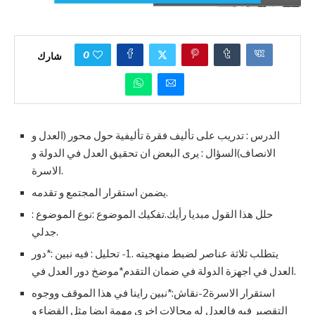
0
شارك
الدرس : تدريب على تأليف فقرة تأليفية حول محور (العدل و
الانصاف)السؤال : يرى البعض ان تحقيق العدل في الدولة و
الاسرة.
يضمن استقرار المجتمع و تقدمه.
حلل هذا القول مبديا رأيك.تفكيك الموضوع :نوع الموضوع :
جدلي.
يتطلب ثلاثة عناصر لضبط منهجيته .1- تحليل : فيه نبين :*دور
العدل في اجهزة الدولة في ضمان التقدم*موضخ دور العدل في.
استقرار الاسرة2-نقاش:*نبين راينا في هذا الموقف ووجوه
التقصير فيه فالعدل له مجالات اخرى مهمة ايضا مثل القضاء و