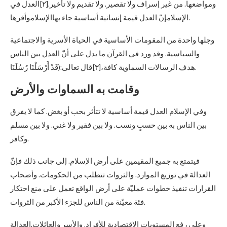
ومواضعها. من غير إسراف ولا تقصير. ولا تقديم ولا تأخير.[٢]العدل في
الإسلامإنّ العدل قيمة إنسانية أساسية جاء بهاالإسلاموأقرها.
وجلها واحدة من المقومات الأساسية في الحياة الأسرية والاجتماعية
والسياسية. وقد ورد في القرآن ما يدل على أنّ العدل بين الناس
هدف الرسالات السماوية كافة،[٣]قال تعالى:(قَدْ أَرْسَلْنَا رُسُلَنَا.
وقامت به السماوات والأرض
وفي الإسلام العدل قيمة أساسية لا تتأثر بحب أو بغض. كما لا يفرق
بين الناس به بين حسبٍ ونسب. ولا بين فقير ولا غني. ولا بين مسلم
وكافر.
فيتمتع به جميع المقيمين على أرض الإسلام. إلى جانب ذلك فإنّ
العدالة في توزيع الموارد. والثروات تتطلب من الحكومات. وأصحاب
القرارات تنفيذ خطوات عمليّة على أرض الواقع تعمل على منع احتكار
فئة معيّنة من الناس للجزء الأكبر من الثروات.
وعلى رفع المستويات الاقتصادية للأفراد. والأسر والعائلات.العدالة