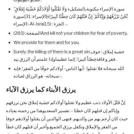
سورة الإسراء مكتوبةبالتشكيل﴿ وَلَا تَقْتُلُوا أَوْلَادَكُمْ خَشْيَةَ إِمْلَاقٍ ۖ
نَّحْنُ نَرْزُقُهُمْ وَإِيَّاكُمْ ۚ إِنَّ قَتْلَهُمْ كَانَ خِطْئًا كَبِيرًا﴾[الإسراء: 31]سورة
:الإسراء-Al-Israالجزء : (15) -.
الصفحة: (285)And kill not your children for fear of poverty.
We provide for them and for you.
Surely, the killing of them is a great sin.خشية إملاق : خوف
فقر و فاقةخِطئاً كبيرا : إثما عظيماوإذا علمتم أن الرزق بيد.
الله سبحانه فلا تقتلوا -أيها الناس- أولادكم خوفًا من الفقر؛ فإنه
-سبحانه- هو الرزاق لعباده.
يرزق الأبناء كما يرزق الآباء
إنَّ قَتْلَ الأولاد ذنب عظيم.ولا تقتلوا أولادكم خشية إملاق نحن نرزقهم
وإياكم إن قتلهم كان خطئا -. تفسير السعديوهذا من رحمته بعباده
حيث كان أرحم بهم من والديهم. فنهى الوالدين أن يقتلوا أولادهم خوفا
من الفقر والإملاق وتكفل برزق الجميع.وأخبر أن قتلهم كان خطأ