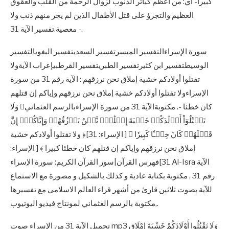
كبيرا- أي: من أعظم كبائر الذنوب لزوال الرحمة من القلب والعقوق
العظيم والتجرؤ على قتل الأطفال الذين لم يجر منهم ذنب ولا
معصية.تفسير الآية 31 -.
سورة الإسراءالتفسير الميسرتفسير السعديتفسير البغويالتفسير
الوسيطتفسير ابن كثيرتفسير الطبريتفسير القرطبيإعراب الآيةولا
تقتلوا أولادكم خشية إملاق نحن نرزقهم : الآية رقم 31 من سورة
الإسراءولا تقتلوا أولادكم خشية إملاق نحن نرزقهم وإياكم إن قتلهم
كان خطئا -. مكتوبةالآية 31 من سورة الإسراءبالرسم العثماني﴿ وَلَا
تَقۡتُلُوٓاْ أَوۡلَٰدَكُمۡ خَشۡيَةَ إِمۡلَٰقٖۖ نَّحۡنُ نَرۡزُقُهُمۡ وَإِيَّاكُمۡۚ إِنَّ
قَتۡلَهُمۡ كَانَ خِطۡـٔٗا كَبِيرٗا ﴾ [ الإسراء: 31]﴿ ولا تقتلوا أولادكم خشية
إملاق نحن نرزقهم وإياكم إن قتلهم كان خطئا كبيرا ﴾ [ الإسراء:
31]فهرس القرآن|سور القرآن الكريم: سورة الإسراء Al-Isra الآية
رقم 31 , مكتوبة بكتابة عادية و كذلك بالشكيل و مصورة مع الاستماع
للآية بصوت ثلاثين قارئ من أشهر قراء العالم الاسلامي مع تفسيرها
,مكتوبة بالرسم العثماني لمونتاج فيديو اليوتيوب.
تحميل الآية 31 من الإسراء صوت mp3 وَلَا تَقْتُلُوا أَوْلَادَكُمْ خَشْيَةَ إِمْلَاقٍ