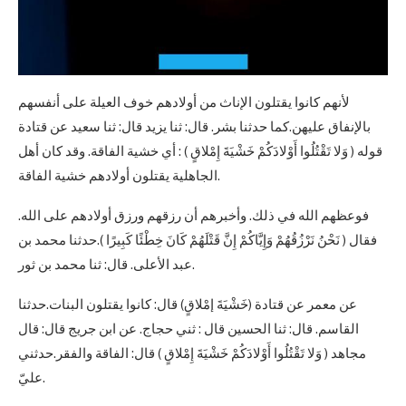
لأنهم كانوا يقتلون الإناث من أولادهم خوف العيلة على أنفسهم
بالإنفاق عليهن.كما حدثنا بشر. قال: ثنا يزيد قال: ثنا سعيد عن قتادة
قوله ( وَلا تَقْتُلُوا أَوْلادَكُمْ خَشْيَةَ إِمْلاقٍ ) : أي خشية الفاقة. وقد كان أهل
الجاهلية يقتلون أولادهم خشية الفاقة.
فوعظهم الله في ذلك. وأخبرهم أن رزقهم ورزق أولادهم على الله.
فقال ( نَحْنُ نَرْزُقُهُمْ وَإِيَّاكُمْ إِنَّ قَتْلَهُمْ كَانَ خِطْئًا كَبِيرًا ).حدثنا محمد بن
عبد الأعلى. قال: ثنا محمد بن ثور.
عن معمر عن قتادة (خَشْيَةَ إمْلاقٍ) قال: كانوا يقتلون البنات.حدثنا
القاسم. قال: ثنا الحسين قال : ثني حجاج. عن ابن جريج قال: قال
مجاهد ( وَلا تَقْتُلُوا أَوْلادَكُمْ خَشْيَةَ إِمْلاقٍ ) قال: الفاقة والفقر.حدثني
عليّ.