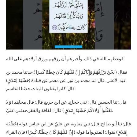
فوعظهم الله في ذلك. وأخبرهم أن رزقهم ورزق أولادهم على الله.
فقال ( نَحْنُ نَرْزُقُهُمْ وَإِيَّاكُمْ إِنَّ قَتْلَهُمْ كَانَ خِطْئًا كَبِيرًا ).حدثنا محمد بن
عبد الأعلى. قال: ثنا محمد بن ثور. عن معمر عن قتادة (خَشْيَةَ إمْلاقٍ)
قال: كانوا يقتلون البنات.حدثنا القاسم.
قال: ثنا الحسين قال : ثني حجاج. عن ابن جريج قال: قال مجاهد ( وَلا
تَقْتُلُوا أَوْلادَكُمْ خَشْيَةَ إِمْلاقٍ ) قال: الفاقة والفقر.حدثني عليّ.
قال: ثنا أبو صالح. قال: ثني معاوية عن عليّ عن ابن عباس قوله (خَشْيَة
إِمْلاقٍ) يقول: الفقر.وأما قوله ( إِنَّ قَتْلَهُمْ كَانَ خِطْئًا. كَبِيرًا ) فإن القراء