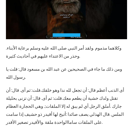
وكلاهما مذموم .ولقد أمر النبي صلى الله عليه وسلم برعاية الأبناء.
وحذر من الاعتداء عليهم في أحاديث كثيرة.
ومن ذلك ما جاء في الصحيحين عن عبد الله بن مسعود قال: قلت يا
رسول الله.
أى الذنب أعظم قال: أن تجعل لله ندا وهو خلقك.قلت: ثم أى. قال: أن
تقتل ولدك خشية أن يطعم معك.قلت: ثم أى. قال: أن تزنى بحليلة
جارك .أملق الرجل أي لم يبق له إلا الملقات;. وهي الحجارة العظام
الملس .قال الهذلي يصف صائدا :أتيح لها أقيدر ذو حشيف إذا سامت
على الملقات ساماالواحدة ملقة .والأقيدر تصغير الأقدر.