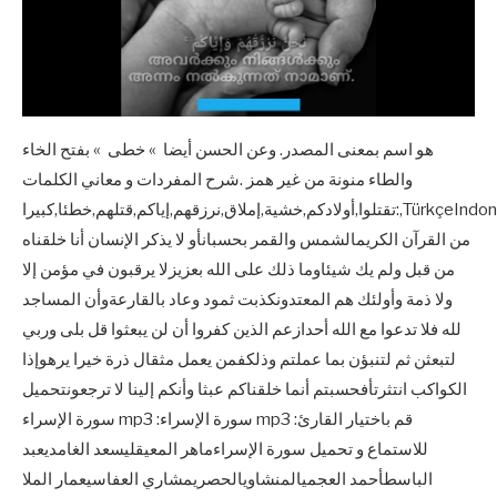
هو اسم بمعنى المصدر. وعن الحسن أيضا » خطى » بفتح الخاء
والطاء منونة من غير همز .شرح المفردات و معاني الكلمات
:تقتلوا,أولادكم,خشية,إملاق,نرزقهم,إياكم,قتلهم,خطئا,كبيرا,TürkçeIndonesiaРусскийFrançaisفارسیتفسيرانجليزياعرابآيات
من القرآن الكريمالشمس والقمر بحسبانأو لا يذكر الإنسان أنا خلقناه
من قبل ولم يك شيئاوما ذلك على الله بعزيزلا يرقبون في مؤمن إلا
ولا ذمة وأولئك هم المعتدونكذبت ثمود وعاد بالقارعةوأن المساجد
لله فلا تدعوا مع الله أحدازعم الذين كفروا أن لن يبعثوا قل بلى وربي
لتبعثن ثم لتنبؤن بما عملتم وذلكفمن يعمل مثقال ذرة خيرا يرهوإذا
الكواكب انتثرتأفحسبتم أنما خلقناكم عبثا وأنكم إلينا لا ترجعونتحميل
سورة الإسراء mp3 :سورة الإسراء mp3 :قم باختيار القارئ
للاستماع و تحميل سورة الإسراءماهر المعيقليسعد الغامديعبد
الباسطأحمد العجميالمنشاويالحصريمشاري العفاسيعمار الملا