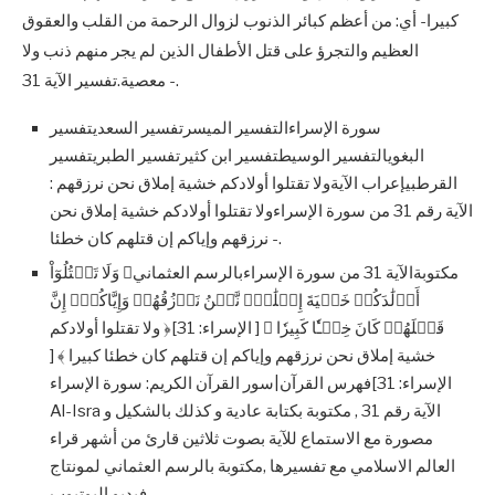
كبيرا- أي: من أعظم كبائر الذنوب لزوال الرحمة من القلب والعقوق
العظيم والتجرؤ على قتل الأطفال الذين لم يجر منهم ذنب ولا
معصية.تفسير الآية 31 -.
سورة الإسراءالتفسير الميسرتفسير السعديتفسير
البغويالتفسير الوسيطتفسير ابن كثيرتفسير الطبريتفسير
القرطبيإعراب الآيةولا تقتلوا أولادكم خشية إملاق نحن نرزقهم :
الآية رقم 31 من سورة الإسراءولا تقتلوا أولادكم خشية إملاق نحن
نرزقهم وإياكم إن قتلهم كان خطئا -.
مكتوبةالآية 31 من سورة الإسراءبالرسم العثماني﴿ وَلَا تَقۡتُلُوٓاْ
أَوۡلَٰدَكُمۡ خَشۡيَةَ إِمۡلَٰقٖۖ نَّحۡنُ نَرۡزُقُهُمۡ وَإِيَّاكُمۡۚ إِنَّ
قَتۡلَهُمۡ كَانَ خِطۡـٔٗا كَبِيرٗا ﴾ [ الإسراء: 31]﴿ ولا تقتلوا أولادكم
خشية إملاق نحن نرزقهم وإياكم إن قتلهم كان خطئا كبيرا ﴾ [
الإسراء: 31]فهرس القرآن|سور القرآن الكريم: سورة الإسراء
Al-Isra الآية رقم 31 , مكتوبة بكتابة عادية و كذلك بالشكيل و
مصورة مع الاستماع للآية بصوت ثلاثين قارئ من أشهر قراء
العالم الاسلامي مع تفسيرها ,مكتوبة بالرسم العثماني لمونتاج
فيديو اليوتيوب .