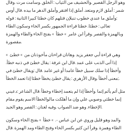
وهو الرجل القصير .والحشيف من الثياب : الخلق .وسامت مرت .وقال
شمر : أملق لازم ومتعد. أملق إذا افتقر وأملق الدهر ما بيده .قال أوس
:وأملق ما عندي خطوب تنبلإن قتلهم كان خطئا كبيرا الثانية : قوله
تعالى : خطئا. خطئا قراءة الجمهور بكسر الخاء وسكون الطاء
وبالهمزة والقصر .وقرأ ابن عامر » خطأ » بفتح الخاء والطاء والهمزة
مقصورة.
وهي قراءة أبي جعفر يزيد .وهاتان قراءتان مأخوذتان من » خطئ »
إذا أتى الذنب على عمد .قال ابن عرفة : يقال خطئ في ذنبه خطأ.
وأخطأ إذا سلك سبيل خطأ عامدا أو غير عامد .قال :ويقال خطئ في
معنى أخطأ .وقال الأزهري : يقال خطئ يخطأ خطئا إذا تعمد الخطأ;.
مثل أثم يأثم إثما .وأخطأ إذا لم يتعمد إخطاء وخطأ .قال الشاعر :دعيني
إنما خطئي وصوبي علي وإن ما أهلكت مالوالخطأ الاسم يقوم مقام
الإخطاء. وهو ضد الصواب .وفيه لغتان : القصر وهو الجيد.
والمد وهو قليل وروي عن ابن عباس -. » خطأ » بفتح الخاء وسكون
الطاء وهمزة .وقرأ ابن كثير بكسر الخاء وفتح الطاء ومد الهمزة .قال