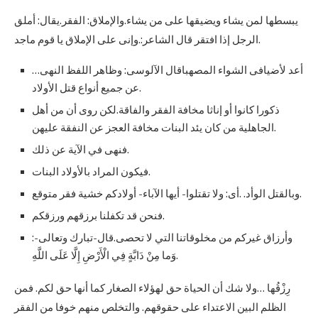
يبسطها لمن يشاء ويضيقها على من يشاء.والإملاق: الفقر.يقال: أملق
الرجل إذا افتقر قال الشاعر:.وإنى على الإملاق يا قوم ماجد.
…أعد لأضيافى الشواء المصهباقال الآلوسى: وظاهر اللفظ النهى
عن جميع أنواع قتل الأولاد.
ذكورا كانوا أو إناثا مخافة الفقر والفاقة.لكن روى أن من أهل
الجاهلية من كان يئد البنات مخافة العجز عن النفقة عليهن.
فنهى في الآية عن ذلك.
فيكون المراد بالأولاد البنات.
وبالقتل الوأد. .أى: ولا تقتلوا- أيها الآباء- أولادكم خشية فقر متوقع.
فنحن قد تكفلنا برزقهم ورزقكم.
وأرزاق غيركم من مخلوقاتنا التي لا تحصى.قال-تبارك وتعالى-:
وَما مِنْ دَابَّةٍ فِي الْأَرْضِ إِلَّا عَلَى اللَّهِ.
رِزْقُها …ولا شك أن الحياة حق لهؤلاء الصغار كما أنها حق لكم. فمن
الظلم البين الاعتداء على حقوقهم. والتخلص منهم خوفا من الفقر