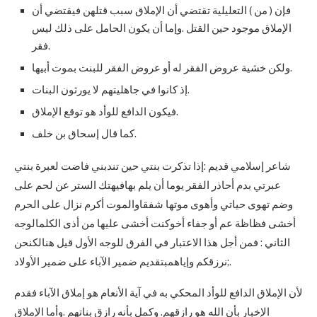
فإن ( من ) التعليلية تقتضي أن الإملاق سبب قتلهن فيقتضي أن
الإملاق موجود حين القتل .وإما أن يكون الحامل على ذلك ليس
فقر.
ولكن خشية عروض الفقر له أو عروض الفقر للبنت بموت أبيها.
إذ كانوا في جاهليتهم لا يورثون البنات.
فيكون الدافع للوأد هو توقع الإملاق.
كما قال إسحاق بن خلف.
شاعر إسلامي قديم :إذا تذكرت بنتي حين تندبني فاضت لعبرة بنتي
عبرتي بدم أحاذر الفقر يوما أن يلم بهافيهتك الستر عن لحم على
وضم تهوى حياتي وأهوى موتها شفقاوالموت أكرم نزال على الحرم
أخشى فظاظة عم أو جفاء أخوكنت أخشى عليها من أذى الكلمالوجه
الثاني : فمن أجل هذا الاعتبار في الفرق للوجه الأول قيل هنالكنحن
نرزقكم وإياهمبتقديم ضمير الآباء على ضمير الأولاد;.
لأن الإملاق الدافع للوأد المحكي به في آية الأنعام هو إملاق الآباء فقدم
الإخبار بأن الله هو رازقهم. وكمل بأنه رازق بناتهم .وأما الإملاق