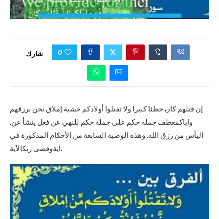
0
شارك
إن قتلهم كان خطئا كبيرا ولا تقتلوا أولادكم خشية إملاق نحن نرزقهم
وإياكمعطف جملة حكم على جملة حكم للنهي عن فعل ينشأ عن.
اليأس من رزق الله. وهذه الوصية السابعة من الأحكام المذكورة في
آيةوقضى ربكالآية.