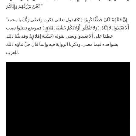
ۖ نَّحْنُ نَرْزُقُهُمْ وَإِيَّاكُمْ.
ۚ إِنَّ قَتْلَهُمْ كَانَ خِطْئًا كَبِيرًا (31)يقول تعالى ذكره: وَقَضَى رَبُّكَ يا محمد
أَلا تَعْبُدُوا إِلا إِيَّاهُ. ( وَلا تَقْتُلُوا أَوْلادَكُمْ خَشْيَةَ إِمْلاقٍ ) فموضع تقتلوا نصب
عطفا على ألا تعبدوا.ويعني بقوله (خَشْيَةَ إمْلاقٍ). وقد بيَّنا ذلك
بشواهده فيما مضى. وذكرنا الرواية فيه وإنما قال جلّ ثناؤه ذلك
للعرب.