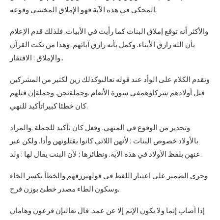
المحكي في هذه الآية فهو الإملاق المخشي وقوعه.
والأكثر أنه توقع إملاق البنات كما رأيت في الأبيات. فلذلك قدم الإعلام
بأن الله رازق الأبناء. وكمل بأنه رازق آبائهم. وهذا من نكت القرآن
.والإملاق : الافتقار.
وتقدم الكلام على الوأد عند قوله تعالىوكذلك زين لكثير من المشركين
قتل أولادهم شركاؤهمفي سورة الأنعام .وجملةنحن. وجملةإن قتلهم
كان خطئا كبيراتأكيد للنهي.
وتحذير من الوقوع في المنهي. وفعل كان تأكيد للجملة .والمراد
بالأولاد خصوص البنات ; لأنهن اللاتي كانوا يقتلونهن وأدا. ولكن عبر
عنهن بلفظ الأولاد في هذه الآية. ونظائرها ; لأن البنت يقال لها : ولد.
وجرى الضمير على اعتبار اللفظ في قولهنرزقهم.والخطأ بكسر الخاء
وسكون الطاء مصدر خطئ بوزن فرح.
إذا أصاب إثما ولا يكون الإثم إلا عن عمد. قال تعالىإن فرعون وهامان