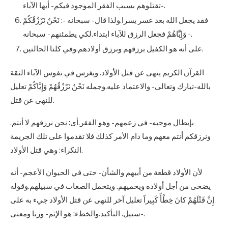
تقتلوهم بسبب الفقر الموجود فيكم- أيها الآباء-.
فقد يجعل الله بعد عسر يسرا.ولذا قال- سبحانه -: نَحْنُ نَرْزُقُكُمْ
وَإِيَّاهُمْ فجعل الرزق للآباء ابتداء.لكي يطمئنهم- سبحانه -.
على أنه هو الكفيل برزقهم وبرزق أولادهم.وفي كلتا الحالتين.
القرآن الكريم ينهى عن قتل الأولاد. ويغرس في نفوس الآباء الثقة
بالله-تبارك وتعالى- والاعتماد عليه.وجمله نَحْنُ نَرْزُقُهُمْ وَإِيَّاكُمْ تعليل
للنهى عن قتل.
بإبطال موجبه- في زعمهم- وهو الفقر.أى: نحن نرزقهم لا أنتم.
ونرزقكم أنتم معهم وما دام الأمر كذلك فلا تقدموا على تلك الجريمة
النكراء: وهي قتل الأولاد.
لأن الأولاد قطعة من أبيهم والشأن- حتى في الحيوان الأعجم- أنه
يضحى من أجل أولاده ويحميهم. ويتحمل الصعاب في سبيلهم.وقوله
إِنَّ قَتْلَهُمْ كانَ خِطْأً كَبِيراً تعليل آخر للنهى عن قتل الأولاد جيء به على
سبيل. التأكيد.والخطء: هو الإثم- وزنا ومعنى-.