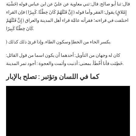
قال: ثنا أبو صالح. قال: ثني معاوية عن عليّ عن ابن عباس قوله (خَشْيَة
إِمْلاقٍ) يقول: الفقر.وأما قوله ( إِنَّ قَتْلَهُمْ كَانَ خِطْئًا. كَبِيرًا ) فإن القراء
اختلفت في قراءته؛ فقرأته عامَّة قراء أهل المدينة والعراق ( إِنَّ قَتْلَهُمْ
كَانَ خِطْئًا كَبِيرًا.
) بكسر الخاء من الخطإ وسكون الطاء. وإذا قرئ ذلك كذلك.
كان له وجهان من التأويل: أحدهما أن يكون اسما من قول القائل:
خَطِئت فأنا أَخْطَأ. بمعنى: أذنبت وأثمت والعجوة : أجود تمر المدينة.
كما في اللسان وتؤتبر : تصلح بالإبار