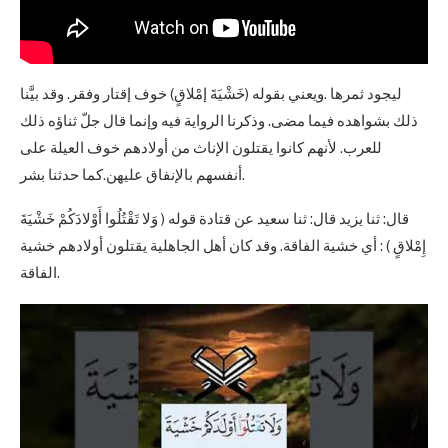
ليجود ثمرها .ويعني بقوله (خَشْيَةَ إمْلاقٍ) خوف إقتار وفقر. وقد بيَّنا
ذلك بشواهده فيما مضى. وذكرنا الرواية فيه وإنما قال جلّ ثناؤه ذلك
للعرب. لأنهم كانوا يقتلون الإناث من أولادهم خوف العيلة على
أنفسهم بالإنفاق عليهن.كما حدثنا بشر.
قال: ثنا يزيد قال: ثنا سعيد عن قتادة قوله ( وَلا تَقْتُلُوا أَوْلادَكُمْ خَشْيَةَ
إِمْلاقٍ ) : أي خشية الفاقة. وقد كان أهل الجاهلية يقتلون أولادهم خشية
الفاقة.