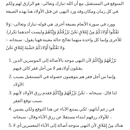
المتوقع في المستقبل. مع أن الله-تبارك وتعالى- هو الرازق لهم ولكم
في كل زمان ومكان.وقد ورد النهى عن قتل الأولاد هنا بهذه الصيغة.
وورد في سورة الأنعام بصيغة أخرى. هي قوله-تبارك وتعالى-: وَلا
تَقْتُلُوا أَوْلادَكُمْ مِنْ إِمْلاقٍ نَحْنُ نَرْزُقُكُمْ وَإِيَّاهُمْ.وليست أحدهما تكرارا.
للأخرى وإنما كل واحدة منهما تعالج حالة معينة.فهنا يقول- سبحانه -:
وَلا تَقْتُلُوا أَوْلادَكُمْ خَشْيَةَ إِمْلاقٍ نَحْنُ.
نَرْزُقُهُمْ وَإِيَّاكُمْ لأن النهى موجه بالأصالة إلى الموسرين الذين
يقتلون أولادهم لا من أجل فقر كائن فيهم.
وإنما من أجل فقر هم يتوهمون حصوله في المستقبل بسبب
الأولاد.
لذا قال- سبحانه – نَحْنُ نَرْزُقُهُمْ وَإِيَّاكُمْ فقدم رزق الأولاد لأنهم
سبب توقع الفقر.
في زعم آبائهم- لكي يمتنع الآباء عن هذا التوقع ولكي يضمن
للأولاد رزقهم ابتداء مستقلا عن رزق الآباء.وقال- سبحانه -.
هناك مِنْ إِمْلاقٍ لأن النهى متوجه أصالة إلى الآباء المعسرين:أى لا