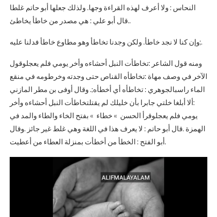
النحاس : ولا أعرف لهذه القراءة وجها. ولذلك جعلها أبو حاتم غلطا
.قال أبو علي : هي مصدر من خاطأ يخاطئ.
وإن كنا لا نجد خاطأ. ولكن وجدنا تخاطأ وهو مطاوع خاطأ فدلنا عليه;.
ومنه قول الشاعر :تخاطأت النبل أحشاءه وأخر يومي فلم يعجلوقول
الآخر في وصف مهاة :تخاطأه القناص حتى وجدته وخرطومه في منقع
الماء راسبالجوهري : تخاطأه أي أخطأه;. وقال أوفى بن مطر المازني
:ألا أبلغا خلتي جابرا بأن خليلك لم يقتلتخاطأت النبل أحشاءه وأخر
يومي فلم يعجلوقرأ الحسن » خطاء » بفتح الخاء والطاء والمد في
الهمزة .قال أبو حاتم : لا يعرف هذا في اللغة وهي غلط غير جائز .وقال
أبو الفتح : الخطأ من أخطأت بمنزلة العطاء من أعطيت.