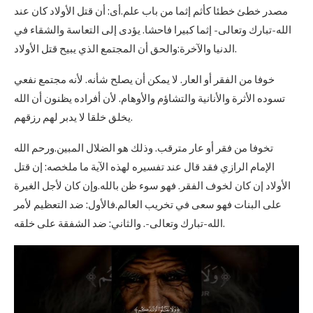
مصدر خطئ خطئا كأثم إثما من باب علم.أى: أن قتل الأولاد كان عند
الله-تبارك وتعالى- إثما كبيرا فاحشا. يؤدى إلى التعاسة والشقاء في
الدنيا والآخرة:والحق أن المجتمع الذي يبيح قتل الأولاد.
خوفا من الفقر أو العار. لا يمكن أن يصلح شأنه. لأنه مجتمع نفعي
تسوده الأثرة والأنانية والتشاؤم والأوهام. لأن أفراده يظنون أن الله
يخلق خلقا لا يدبر لهم رزقهم.
تخوفا من فقر أو عار مترقب. وذلك هو الضلال المبين.ورحم الله
الإمام الرازي فقد قال عند تفسيره لهذه الآية ما ملخصه: إن قتل
الأولاد إن كان لخوف الفقر. فهو سوء ظن بالله.وإن كان لأجل الغيرة
على البنات فهو سعى في تخريب العالم.فالأول: ضد التعظيم لأمر
الله-تبارك وتعالى-. والثاني: ضد الشفقة على خلقه.