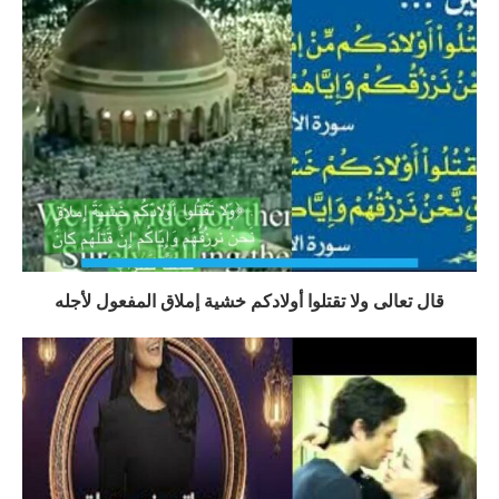
قال تعالى ولا تقتلوا أولادكم خشية إملاق المفعول لأجله