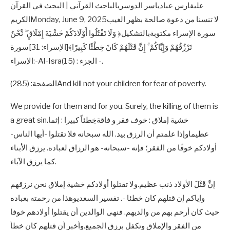
عليفارس عبادياسر الدوسريالباحث القرآني | البحث في القرآن
الكريمMonday, June 9, 2025لا تنسنا من دعوة صالحة بظهر الغيب
سورة الإسراء مكتوبةبالتشكيل﴿ وَلَا تَقْتُلُوا أَوْلَادَكُمْ خَشْيَةَ إِمْلَاقٍ ۖ نَّحْنُ
نَرْزُقُهُمْ وَإِيَّاكُمْ ۚ إِنَّ قَتْلَهُمْ كَانَ خِطْئًا كَبِيرًا﴾[الإسراء: 31]سورة
:الإسراء-Al-Israالجزء : (15) -.
الصفحة: (285)And kill not your children for fear of poverty.
We provide for them and for you. Surely, the killing of them is
a great sin.خشية إملاق : خوف فقر و فاقةخِطئاً كبيرا : إثما
عظيماوإذا علمتم أن الرزق بيد. الله سبحانه فلا تقتلوا -أيها الناس-
أولادكم خوفًا من الفقر؛ فإنه -سبحانه- هو الرزاق لعباده. يرزق الأبناء
كما يرزق الآباء.
إنَّ قَتْلَ الأولاد ذنب عظيم.ولا تقتلوا أولادكم خشية إملاق نحن نرزقهم
وإياكم إن قتلهم كان خطئا -. تفسير السعديوهذا من رحمته بعباده
حيث كان أرحم بهم من والديهم. فنهى الوالدين أن يقتلوا أولادهم خوفا
من الفقر والإملاق وتكفل برزق الجميع.وأخبر أن قتلهم كان خطأ