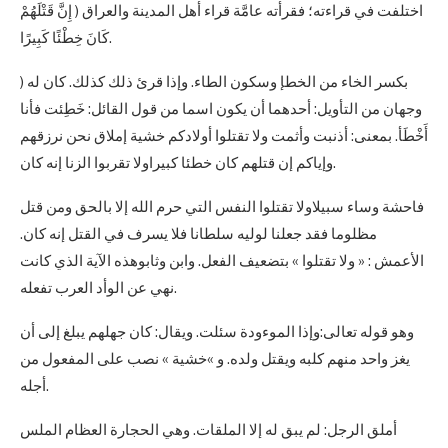
اختلفت في قراءته؛ فقرأته عامَّة قراء أهل المدينة والعراق ( إِنَّ قَتْلَهُمْ
كَانَ خِطْئًا كَبِيرًا.
) بكسر الخاء من الخطإ وسكون الطاء. وإذا قرئ ذلك كذلك. كان له
وجهان من التأويل: أحدهما أن يكون اسما من قول القائل: خَطِئت فأنا
أَخْطَأ. بمعنى: أذنبت وأثمت ولا تقتلوا أولادكم خشية إملاق نحن نرزقهم
وإياكم إن قتلهم كان خطئا كبيراولا تقربوا الزنا إنه كان.
فاحشة وساء سبيلاولا تقتلوا النفس التي حرم الله إلا بالحق ومن قتل
مظلوما فقد جعلنا لوليه سلطانا فلا يسرف في القتل إنه كان.
الأعمش : « ولا تقتلوا » بتضعيف الفعل. وابن وثابوهذه الآية الذي كانت
نهي عن الوأد العرب تفعله.
وهو قوله تعالى:وإذا الموءودة سئلت. ويقال: كان جهلهم يبلغ إلى أن
يغز واحد منهم كلبه ويقتل ولده. و »خشية » نصب على المفعول من
أجله.
أملق الرجل: لم يبق له إلا الملقات. وهي الحجارة العظام الملس