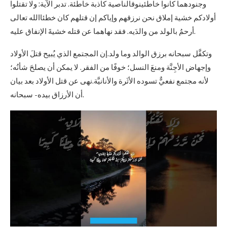
وجنودهما كانوا خاطئينوقالناصية كاذبة خاطئة. تدبر الآية: ولا تقتلوا
أولادكم خشية إملاق نحن نرزقهم وإياكم إن قتلهم كان خطئاالله تعالى
أرحمُ بالولد من والدَيه. فقد نهاهما عن قتله خشيةَ الإنفاق عليه.
وتكفَّل سبحانه برزق الوالد وما ولد.إن المجتمع الذي يُبيح قتلَ الأولاد
وإجهاض الأجِنَّة ومنعَ النسل؛ خوفًا من الفقر. لا يمكن أن يصلحَ شأنُه؛
لأنه مجتمع نفعيٌّ تسوده الأثَرة والأنانيَّة.نهى عن قتل الأولاد بعد بيان
أن الأرزاق بيده- سبحانه.