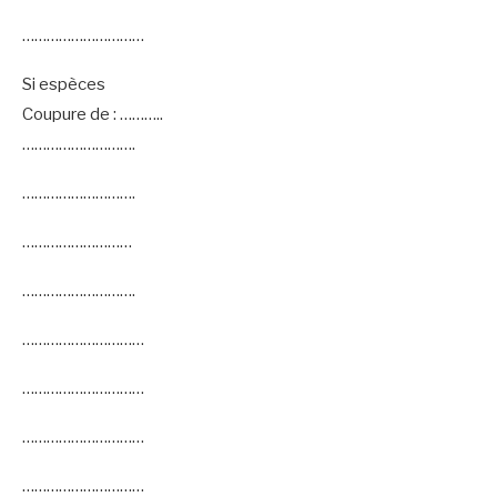
…………………………
Si espèces
Coupure de : ………..
……………………….
……………………….
………………………
……………………….
…………………………
…………………………
…………………………
…………………………