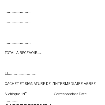
…………………………
…………………………
…………………………
…………………………
………………………….
TOTAL A RECEVOIR…..
……………………………….
LE…………………………..
CACHET ET SIGNATURE DE L’INTERMEDIAIRE AGREE
Si chèque : N°…………………………. Correspondant Date
…………….