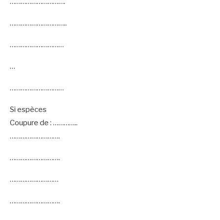
………………………….
…………………………..
…………………………
…
…………………………
Si espèces
Coupure de : …………..
……………………….
……………………….
………………………
……………………….