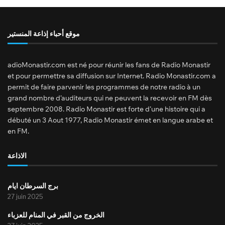
موقع أحباء إذاعة المنستير
adioMonastir.com est né pour réunir les fans de Radio Monastir
et pour permettre sa diffusion sur Internet. Radio Monastir.com a
permit de faire parvenir les programmes de notre radio à un
grand nombre d’auditeurs qui ne peuvent la recevoir en FM dès
septembre 2008. Radio Monastir est forte d’une histoire qui a
débuté un 3 Aout 1977, Radio Monastir émet en langue arabe et
en FM.
الاذاعة
برج السرطان ايام
27 juin 2025
الخروج من القبر في المنام للعزباء