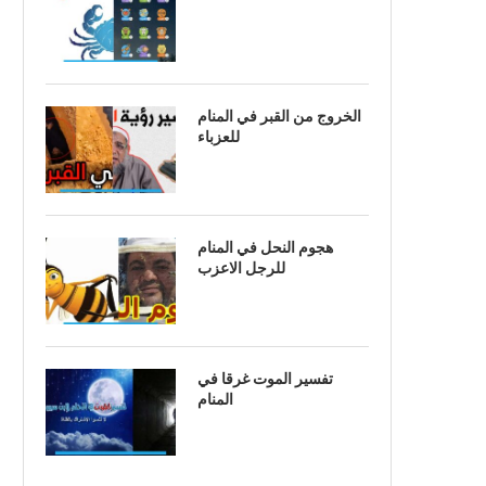
الخروج من القبر في المنام
للعزباء
هجوم النحل في المنام
للرجل الاعزب
تفسير الموت غرقا في
المنام