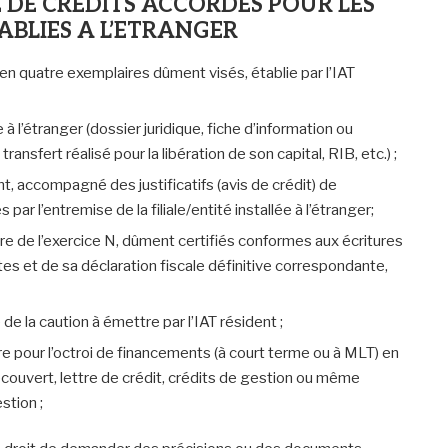
 DE CREDITS ACCORDES POUR LES
TABLIES A L’ETRANGER
en quatre exemplaires dûment visés, établie par l’IAT
à l’étranger (dossier juridique, fiche d’information ou
ransfert réalisé pour la libération de son capital, RIB, etc.) ;
nt, accompagné des justificatifs (avis de crédit) de
ar l’entremise de la filiale/entité installée à l’étranger;
tre de l’exercice N, dûment certifiés conformes aux écritures
 et de sa déclaration fiscale définitive correspondante,
 de la caution à émettre par l’IAT résident ;
re pour l’octroi de financements (à court terme ou à MLT) en
 (découvert, lettre de crédit, crédits de gestion ou même
stion ;