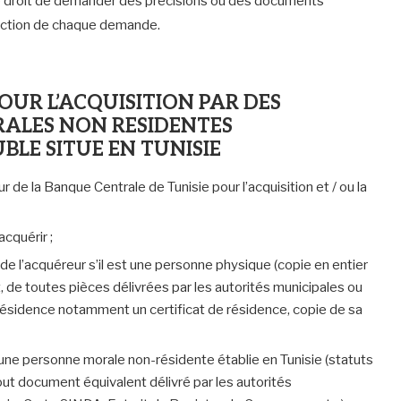
le droit de demander des précisions ou des documents
ruction de chaque demande.
POUR L’ACQUISITION PAR DES
ALES NON RESIDENTES
BLE SITUE EN TUNISIE
e la Banque Centrale de Tunisie pour l’acquisition et / ou la
acquérir ;
r de l’acquéreur s’il est une personne physique (copie en entier
de toutes pièces délivrées par les autorités municipales ou
ésidence notamment un certificat de résidence, copie de sa
t une personne morale non-résidente établie en Tunisie (statuts
out document équivalent délivré par les autorités