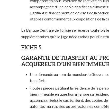
compétentes pour l’exercice de l’activité en Tun
accompagnée d’une copie des fiches d’investi
justifiant le financement en devises de la part
établies conformément aux dispositions de la c
La Banque Centrale de Tunisie se réserve toutefois 
supplémentaires qu’elle juge nécessaires pour l’inst
FICHE 5
GARANTIE DE TRASFERT AU PRO
ACQUEREUR D’UN BIEN IMMEUBL
Une demande au nom de monsieur le Gouverneur d
transfert;
-Toutes pièces justifiant la résidence de la per
bien immeuble en question ainsi que sa résidence
accompagnée(s), le cas échéant, des copies de sa
autorités municipales ou préfectorales compéte