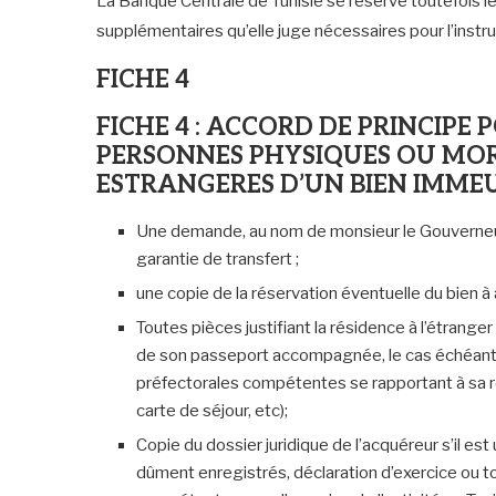
La Banque Centrale de Tunisie se réserve toutefois 
supplémentaires qu’elle juge nécessaires pour l’inst
FICHE 4
FICHE 4 : ACCORD DE PRINCIPE 
PERSONNES PHYSIQUES OU MOR
ESTRANGERES D’UN BIEN IMMEU
Une demande, au nom de monsieur le Gouverneur d
garantie de transfert ;
une copie de la réservation éventuelle du bien à 
Toutes pièces justifiant la résidence à l’étrange
de son passeport accompagnée, le cas échéant, 
préfectorales compétentes se rapportant à sa r
carte de séjour, etc);
Copie du dossier juridique de l’acquéreur s’il es
dûment enregistrés, déclaration d’exercice ou t