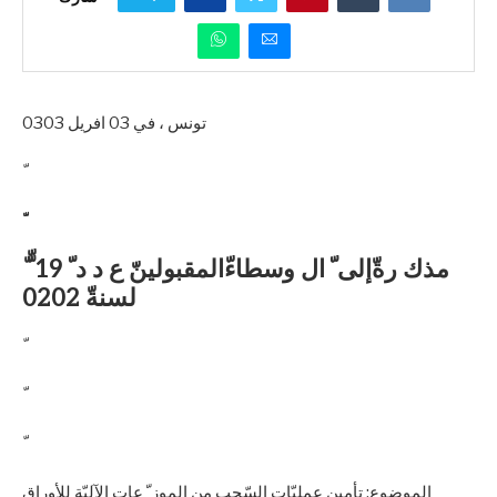
تونس ، في 03 افريل 0303
ّ مذك رةّإلى ّ ال وسطاءّالمقبولينّ ع د د ّ 19 ّّ
لسنةّ 0202
الموضوع: تأمين عمليّات السّحب من الموز ّ عات الآليّة للأوراق