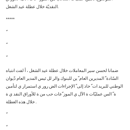
النقديّة خلال عطلة عيد الشغل.
*****
ضمانا لحسن سير المعاملات خلال عطلة عيد الشغل ، أ لفت انتباه
السّادة ّ المديرين العام ّ ين للبنوك والر لل ئيس المدير العام دّيوان
الوطني للبريد ات ّ خاذ إلى ّ الإجراءات الض رور ي استمرار ي لتأمين
ة ّ الس عمليّات ة الآل ي الموز ّعات حب من ة للأوراق النقد ي ة
خلال هذه العطلة .