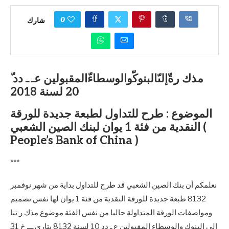
0
شارك
ّ مذك رةّإلىّالبنوكّوالوسطاءّالمقبولين عـ ـ دد
20 لسنة 2018
الموضوع : طرح للتداول لطبعة جديدة للورقة
النقدية من فئة 1 يوان لبنك الصين الشعبي (
People’s Bank of China )
***
نعلمكم أن بنك الصين الشعبي قد طرح للتداول بداية من شهر نوفمبر
8132 طبعة جديدة للورقة النقدية من فئة 1 يوان لها نفس تصميم
ومواصفات الورقة المتداولة حاليا من نفس الفئة موضوع مذك ر تنا
إلى البنوك والوسطاء المقبولين ع ـ دد 10 لسنة 8132 بتاري ـــ خ 31