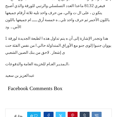
فيفري 8132 ماعدا العدد التسلسلي والرتبي للورقة والذي أصبح
يتكو ن ، على ال ت والي، من حرف واحد تليه ثلاثة أرقام جميعها
باللون الأحمر ثم حرف واحد تلي ـ ه خمسة أرق ـــــ ام جميعها باللون
الأس ـ . ود
هذا وتجدر الإشارة إلى أن ه يتم تداول هذه ا لطبعة الجديدة لورقة 1
يووان جنبوا إلوى جنو مع الأوراق المتداولة حالي ا من نفس الفئة حت
ى إشعار . لاحق من بنك الصين الشعبي
الـمديـر العـام للخزينة العامة والدفوعات،
عبدالعزيز بن سعيد
Facebook Comments Box
0
شارك