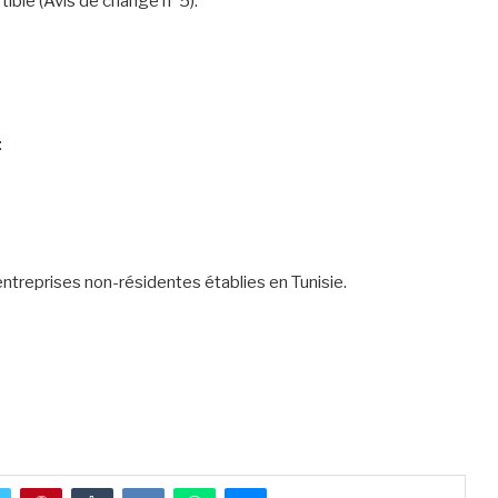
ible (Avis de change n°5).
:
ntreprises non-résidentes établies en Tunisie.