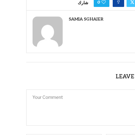
0
شارك
SAMIA SGHAIER
LEAVE