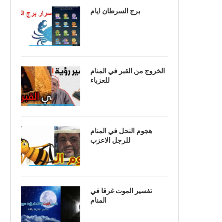
برج السرطان ايام
الخروج من القبر في المنام
للعزباء
هجوم النحل في المنام
للرجل الاعزب
تفسير الموت غرقا في
المنام