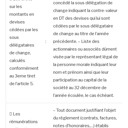
concédé la sous délégation de
sur les
change indiquant la contre-valeur
montants en
en DT des devises qui lui sont
devises
cédées par le sous délégataire
cédées par les
de change au titre de l’année
sous
:
précédente. – Liste des
délégataires
actionnaires ou associés dûment
de change,
visée par le représentant légal de
calculés
la personne morale indiquant leur
conformément
nom et prénom ainsi que leur
au 3eme tiret
participation au capital de la
de l’article 5.
société au 32 décembre de
l’année écoulée, le cas échéant.
– Tout document justifiant l’objet
 Les
du règlement (contrats, factures,
rémunérations
notes d’honoraires,…) établis