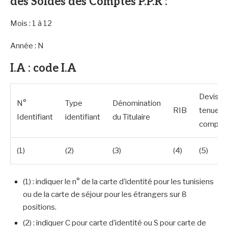
des Soldes des Comptes P.P.R :
Mois : 1 à 12
Année : N
I.A : code I.A
Devise
N°
Type
Dénomination
RIB
tenue
Identifiant
identifiant
du Titulaire
compte
(1)
(2)
(3)
(4)
(5)
(1) : indiquer le n° de la carte d’identité pour les tunisiens
ou de la carte de séjour pour les étrangers sur 8
positions.
(2) : indiquer C pour carte d’identité ou S pour carte de