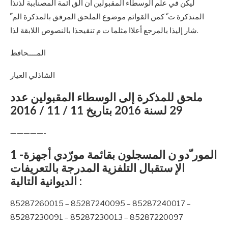
ليكن في علم الوسطاء المقبولين أن الق ائمة المصناببة لذنذا
المنذكرة ت ّ كمن القوائم موضوع الملحق المرفق بالمذكرة الم ّ
شار إليذا بالمرجع أعلاا مثلما ت م تنقيحذا بالنصوص اللابقة لذا.
المــــحافظ
الشاذلي العيار
ملحق للمذكرة إلى الوسطاء المقبولين عدد
29 لسنة 2016 بتاريخ 11 / 11 / 2016
—————-
1 -المور ّدو ن المسجلون بقائمة مورّدي أجهزة
الإ ستقبال التلفزية المدرجة بالتعريفات
الديوانية التالية :
85287260015 – 85287240095 – 85287240017 –
85287230091 – 85287230013 – 85287220097