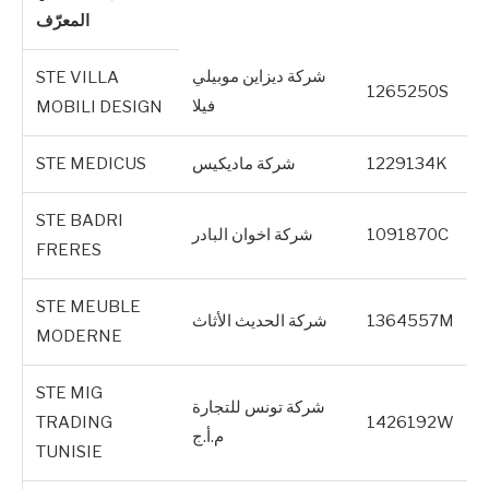
المعرّف
شركة ديزاين موبيلي
STE VILLA
1265250S
فيلا
MOBILI DESIGN
1229134K
شركة ماديكيس
STE MEDICUS
STE BADRI
1091870C
شركة اخوان البادر
FRERES
STE MEUBLE
1364557M
شركة الحديث الأثاث
MODERNE
STE MIG
شركة تونس للتجارة
TRADING
1426192W
م.أ.ج
TUNISIE