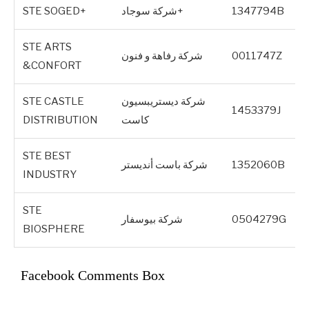
1347794B
شركة سوجاد+
STE SOGED+
STE ARTS
0011747Z
شركة رفاهة و فنون
&CONFORT
شركة ديستريبسيون
STE CASTLE
1453379J
كاست
DISTRIBUTION
STE BEST
1352060B
شركة باست أنديستر
INDUSTRY
STE
0504279G
شركة بيوسفار
BIOSPHERE
Facebook Comments Box