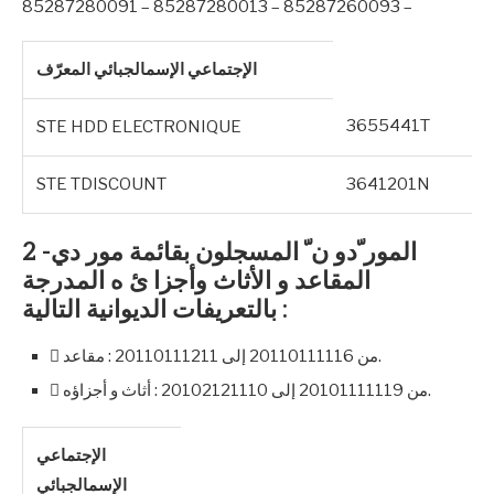
85287280091 – 85287280013 – 85287260093 –
الإجتماعي الإسمالجبائي المعرّف
3655441T
STE HDD ELECTRONIQUE
STE TDISCOUNT
3641201N
2 -المور ّدو ن ّ المسجلون بقائمة مور دي
المقاعد و الأثاث وأجزا ئ ه المدرجة
بالتعريفات الديوانية التالية :
 من 20110111116 إلى 20110111211 : مقاعد.
 من 20101111119 إلى 20102121110 : أثاث و أجزاؤه.
الإجتماعي
الإسمالجبائي