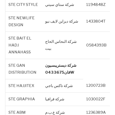
1194848Z
شركة ستاي سيتي
STE CITY STYLE
STE NEWLIFE
1433804T
شركة ديزاين لايف نيو
DESIGN
STE BAIT EL
شركة النحاس الحاج
HADJ
0584393B
بيت
ANNAHASS
شركة ديستريبسيون
STE GAN
قان0433675W
DISTRIBUTION
1200723B
شركة تاكس باجي
STE HAJJITEX
1030022F
شركة قرافيا
STE GRAPHIA
1236389A
شركة ع.ب.م
STE ABM