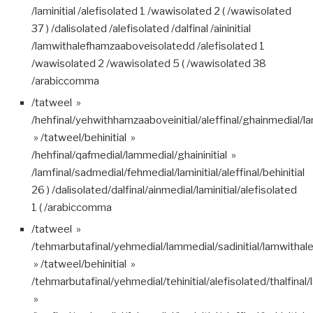
/laminitial /alefisolated 1 /wawisolated 2 ( /wawisolated
37 ) /dalisolated /alefisolated /dalfinal /aininitial
/lamwithalefhamzaaboveisolatedd /alefisolated 1
/wawisolated 2 /wawisolated 5 ( /wawisolated 38
/arabiccomma
/tatweel »
/hehfinal/yehwithhamzaaboveinitial/aleffinal/ghainmedial/l
» /tatweel/behinitial »
/hehfinal/qafmedial/lammedial/ghaininitial »
/lamfinal/sadmedial/fehmedial/laminitial/aleffinal/behinitial
26 ) /dalisolated/dalfinal/ainmedial/laminitial/alefisolated
1 ( /arabiccomma
/tatweel »
/tehmarbutafinal/yehmedial/lammedial/sadinitial/lamwitha
» /tatweel/behinitial »
/tehmarbutafinal/yehmedial/tehinitial/alefisolated/thalfinal/l
»