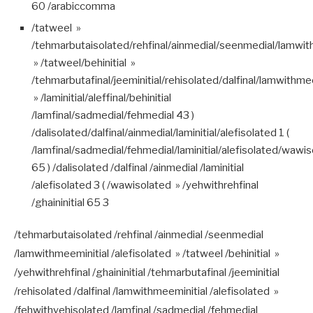
60 /arabiccomma
/tatweel »
/tehmarbutaisolated/rehfinal/ainmedial/seenmedial/lamwith
» /tatweel/behinitial »
/tehmarbutafinal/jeeminitial/rehisolated/dalfinal/lamwithmee
» /laminitial/aleffinal/behinitial
/lamfinal/sadmedial/fehmedial 43 )
/dalisolated/dalfinal/ainmedial/laminitial/alefisolated 1 (
/lamfinal/sadmedial/fehmedial/laminitial/alefisolated/wawi
65 ) /dalisolated /dalfinal /ainmedial /laminitial
/alefisolated 3 ( /wawisolated » /yehwithrehfinal
/ghaininitial 65 3
/tehmarbutaisolated /rehfinal /ainmedial /seenmedial
/lamwithmeeminitial /alefisolated » /tatweel /behinitial »
/yehwithrehfinal /ghaininitial /tehmarbutafinal /jeeminitial
/rehisolated /dalfinal /lamwithmeeminitial /alefisolated »
/fehwithyehisolated /lamfinal /sadmedial /fehmedial