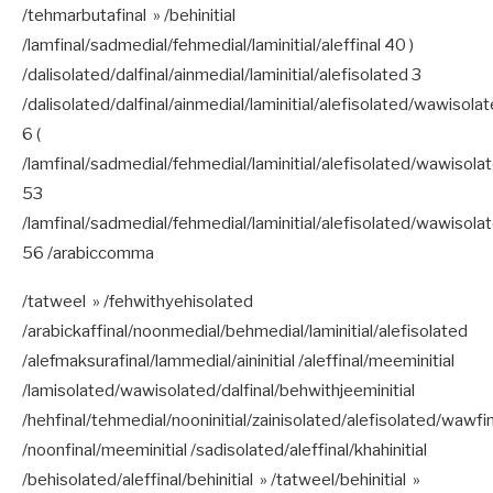
/tehmarbutafinal » /behinitial
/lamfinal/sadmedial/fehmedial/laminitial/aleffinal 40 )
/dalisolated/dalfinal/ainmedial/laminitial/alefisolated 3
/dalisolated/dalfinal/ainmedial/laminitial/alefisolated/wawisola
6 (
/lamfinal/sadmedial/fehmedial/laminitial/alefisolated/wawisola
53
/lamfinal/sadmedial/fehmedial/laminitial/alefisolated/wawisola
56 /arabiccomma
/tatweel » /fehwithyehisolated
/arabickaffinal/noonmedial/behmedial/laminitial/alefisolated
/alefmaksurafinal/lammedial/aininitial /aleffinal/meeminitial
/lamisolated/wawisolated/dalfinal/behwithjeeminitial
/hehfinal/tehmedial/nooninitial/zainisolated/alefisolated/wawfi
/noonfinal/meeminitial /sadisolated/aleffinal/khahinitial
/behisolated/aleffinal/behinitial » /tatweel/behinitial »