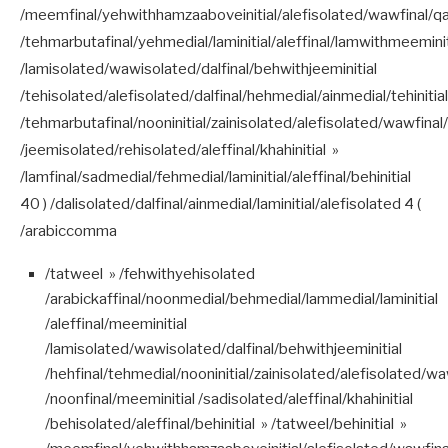
/meemfinal/yehwithhamzaaboveinitial/alefisolated/wawfinal/qaf
/tehmarbutafinal/yehmedial/laminitial/aleffinal/lamwithmeeminit
/lamisolated/wawisolated/dalfinal/behwithjeeminitial
/tehisolated/alefisolated/dalfinal/hehmedial/ainmedial/tehinitial
/tehmarbutafinal/nooninitial/zainisolated/alefisolated/wawfinal
/jeemisolated/rehisolated/aleffinal/khahinitial »
/lamfinal/sadmedial/fehmedial/laminitial/aleffinal/behinitial
40 ) /dalisolated/dalfinal/ainmedial/laminitial/alefisolated 4 (
/arabiccomma
/tatweel » /fehwithyehisolated
/arabickaffinal/noonmedial/behmedial/lammedial/laminitial
/aleffinal/meeminitial
/lamisolated/wawisolated/dalfinal/behwithjeeminitial
/hehfinal/tehmedial/nooninitial/zainisolated/alefisolated/w
/noonfinal/meeminitial /sadisolated/aleffinal/khahinitial
/behisolated/aleffinal/behinitial » /tatweel/behinitial »