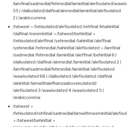
/lamfinal/sadmedial/fehmedial/laminitial/alefisolated/wawi
55 ) /dalisolated/dalfinal/ainmedial/laminitial/alefisolated
2 ( /arabiccomma
/tatweel » /tehisolated/alefisolated /rehfinal /khahinitial
/dalfinal /meeminitial » /tatweel/behinitial »
/tehisolated/aleffinal /yehmedial /tahinitial /aleffinal
/yehmedial /tehmedial /hahinitial /alefisolated » /lamfinal
/sadmedial /fehmedial /laminitial /aleffinal /behinitial 6 )
/dalisolated /dalfinal /ainmedial /laminitial /alefisolated 2 (
/lamfinal/sadmedial/fehmedial /laminitial /alefisolated
/wawisolated 68 ) /dalisolated /alefisolated /dalfinal
/aininitial /lamwithalefhamzaaboveisolatedd
/alefisolated 3 /wawisolated 4 /wawisolated 5 (
/arabiccomma
/tatweel »
/fehisolated/rehfinal/sadmedial/lamwithmeeminitial/alefiso
» /tatweel/behinitial »