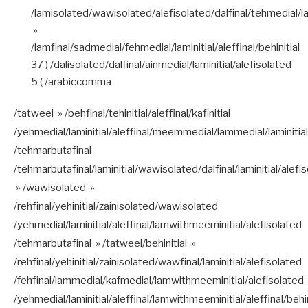
/lamisolated/wawisolated/alefisolated/dalfinal/tehmedial/lam
»
/lamfinal/sadmedial/fehmedial/laminitial/aleffinal/behinitial
37 ) /dalisolated/dalfinal/ainmedial/laminitial/alefisolated
5 ( /arabiccomma
/tatweel » /behfinal/tehinitial/aleffinal/kafinitial
/yehmedial/laminitial/aleffinal/meemmedial/lammedial/laminitial
/tehmarbutafinal
/tehmarbutafinal/laminitial/wawisolated/dalfinal/laminitial/alefi
» /wawisolated »
/rehfinal/yehinitial/zainisolated/wawisolated
/yehmedial/laminitial/aleffinal/lamwithmeeminitial/alefisolated
/tehmarbutafinal » /tatweel/behinitial »
/rehfinal/yehinitial/zainisolated/wawfinal/laminitial/alefisolated
/fehfinal/lammedial/kafmedial/lamwithmeeminitial/alefisolated
/yehmedial/laminitial/aleffinal/lamwithmeeminitial/aleffinal/behin