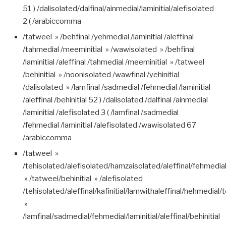
51 ) /dalisolated/dalfinal/ainmedial/laminitial/alefisolated
2 ( /arabiccomma
/tatweel » /behfinal /yehmedial /laminitial /aleffinal
/tahmedial /meeminitial » /wawisolated » /behfinal
/laminitial /aleffinal /tahmedial /meeminitial » /tatweel
/behinitial » /noonisolated /wawfinal /yehinitial
/dalisolated » /lamfinal /sadmedial /fehmedial /laminitial
/aleffinal /behinitial 52 ) /dalisolated /dalfinal /ainmedial
/laminitial /alefisolated 3 ( /lamfinal /sadmedial
/fehmedial /laminitial /alefisolated /wawisolated 67
/arabiccomma
/tatweel »
/tehisolated/alefisolated/hamzaisolated/aleffinal/fehmedia
» /tatweel/behinitial » /alefisolated
/tehisolated/aleffinal/kafinitial/lamwithaleffinal/hehmedial
»
/lamfinal/sadmedial/fehmedial/laminitial/aleffinal/behinitial