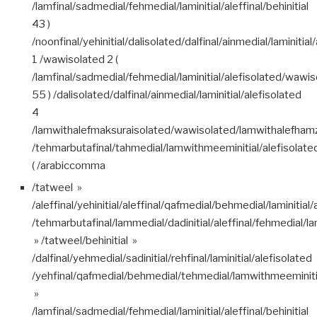
/lamfinal/sadmedial/fehmedial/laminitial/aleffinal/behinitial
43 )
/noonfinal/yehinitial/dalisolated/dalfinal/ainmedial/laminitial
1 /wawisolated 2 (
/lamfinal/sadmedial/fehmedial/laminitial/alefisolated/wawi
55 ) /dalisolated/dalfinal/ainmedial/laminitial/alefisolated
4
/lamwithalefmaksuraisolated/wawisolated/lamwithalefhamz
/tehmarbutafinal/tahmedial/lamwithmeeminitial/alefisolate
( /arabiccomma
/tatweel »
/aleffinal/yehinitial/aleffinal/qafmedial/behmedial/laminitial/
/tehmarbutafinal/lammedial/dadinitial/aleffinal/fehmedial/lam
» /tatweel/behinitial »
/dalfinal/yehmedial/sadinitial/rehfinal/laminitial/alefisolated
/yehfinal/qafmedial/behmedial/tehmedial/lamwithmeeminitia
»
/lamfinal/sadmedial/fehmedial/laminitial/aleffinal/behinitial