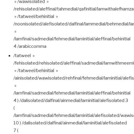
» /wawisolated »
/rehisolated/aleffinal/tahmedial/qafinitial/lamwithalefham
» /tatweel/behinitial »
/noonisolated/alefisolated/dalfinal/lammedial/behmedial/lam
»
/lamfinal/sadmedial/fehmedial/laminitial/aleffinal/behinitial
4 /arabiccomma
/tatweel »
/fehisolated/rehisolated/aleffinal/sadmedial/lamwithmeemin
» /tatweel/behinitial »
/ainisolated/wawisolated/rehfinal/fehmedial/laminitial/alefi
»
/lamfinal/sadmedial/fehmedial/laminitial/aleffinal/behinitial
4 ) /dalisolated/dalfinal/ainmedial/laminitial/alefisolated 3
(
/lamfinal/sadmedial/fehmedial/laminitial/alefisolated/wawi
10 ) /dalisolated/dalfinal/ainmedial/laminitial/alefisolated
7 (