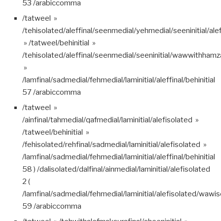
53 /arabiccomma
/tatweel »
/tehisolated/aleffinal/seenmedial/yehmedial/seeninitial/ale
» /tatweel/behinitial »
/tehisolated/aleffinal/seenmedial/seeninitial/wawwithhamz
»
/lamfinal/sadmedial/fehmedial/laminitial/aleffinal/behinitial
57 /arabiccomma
/tatweel »
/ainfinal/tahmedial/qafmedial/laminitial/alefisolated »
/tatweel/behinitial »
/fehisolated/rehfinal/sadmedial/laminitial/alefisolated »
/lamfinal/sadmedial/fehmedial/laminitial/aleffinal/behinitial
58 ) /dalisolated/dalfinal/ainmedial/laminitial/alefisolated
2 (
/lamfinal/sadmedial/fehmedial/laminitial/alefisolated/wawi
59 /arabiccomma