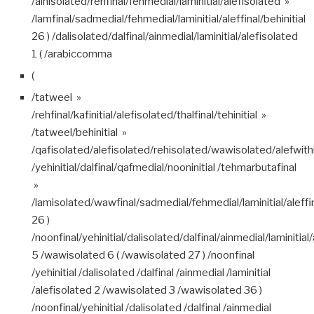
/ainisolated/rehfinal/fehmedial/laminitial/alefisolated »
/lamfinal/sadmedial/fehmedial/laminitial/aleffinal/behinitial
26 ) /dalisolated/dalfinal/ainmedial/laminitial/alefisolated
1 ( /arabiccomma
(
/tatweel »
/rehfinal/kafinitial/alefisolated/thalfinal/tehinitial »
/tatweel/behinitial »
/qafisolated/alefisolated/rehisolated/wawisolated/alefwi
/yehinitial/dalfinal/qafmedial/nooninitial /tehmarbutafinal
»
/lamisolated/wawfinal/sadmedial/fehmedial/laminitial/aleffin
26 )
/noonfinal/yehinitial/dalisolated/dalfinal/ainmedial/laminitial
5 /wawisolated 6 ( /wawisolated 27 ) /noonfinal
/yehinitial /dalisolated /dalfinal /ainmedial /laminitial
/alefisolated 2 /wawisolated 3 /wawisolated 36 )
/noonfinal/yehinitial /dalisolated /dalfinal /ainmedial