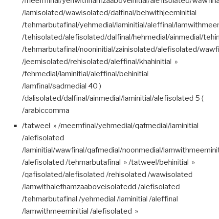
/meemfinal/yehwithhamzaaboveinitial/alefisolated/wawfinal/
/lamisolated/wawisolated/dalfinal/behwithjeeminitial
/tehmarbutafinal/yehmedial/laminitial/aleffinal/lamwithmeem
/tehisolated/alefisolated/dalfinal/hehmedial/ainmedial/tehini
/tehmarbutafinal/nooninitial/zainisolated/alefisolated/wawf
/jeemisolated/rehisolated/aleffinal/khahinitial »
/fehmedial/laminitial/aleffinal/behinitial
/lamfinal/sadmedial 40 )
/dalisolated/dalfinal/ainmedial/laminitial/alefisolated 5 (
/arabiccomma
/tatweel » /meemfinal/yehmedial/qafmedial/laminitial
/alefisolated
/laminitial/wawfinal/qafmedial/noonmedial/lamwithmeeminit
/alefisolated /tehmarbutafinal » /tatweel/behinitial »
/qafisolated/alefisolated /rehisolated /wawisolated
/lamwithalefhamzaaboveisolatedd /alefisolated
/tehmarbutafinal /yehmedial /laminitial /aleffinal
/lamwithmeeminitial /alefisolated »