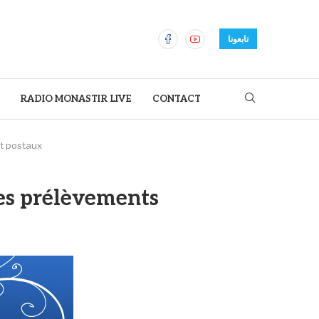
تابعونا
RADIO MONASTIR LIVE
CONTACT
et postaux
des prélèvements