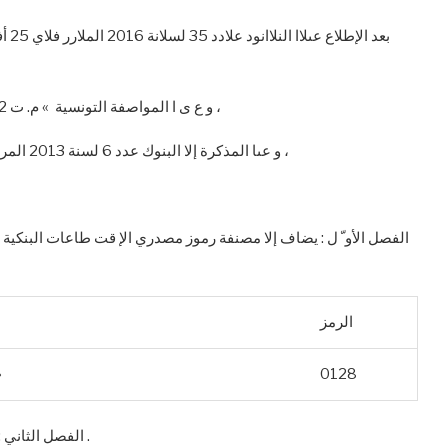
و ع ى ا المواصفة التونسية » م. ت 11.112 ( 1996 ) » المتعىنة بأذود الإقتطاعات البنكية والبريدية ،
و عىا المذكرة إلا البنوك عدد 6 لسنة 2013 المررخة في 5 مارس 2013 كيفما تم تننيحها بالنصوص العحنة لها ،
الرمز
0128
ال
الفصل الثاني : تدخ هذه المذكرة ح يز التنفيذ بداية من تار ي خ الإشعا ر ب ها .