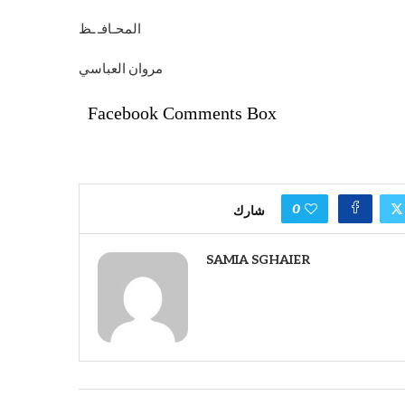
المحـافـ ـظ
مروان العباسي
Facebook Comments Box
0
شارك
SAMIA SGHAIER