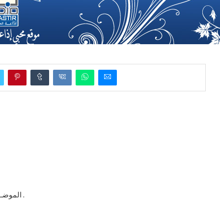
: الموضـوع تحيين مصنفة رموز مصدري الإقتطاعات البنكية والبريدية .