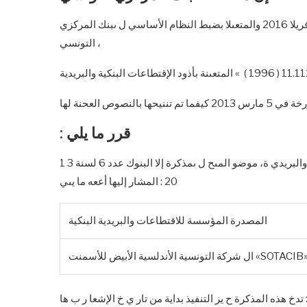
بعد الإطلاع عىلاا النلاانود علادد 35 لسلانة 2016 الملارر فلاي 25 أفريلا 2016 والمتعىلا بضبط النظام الأساسي ل ىبنك المركزي
التونسي ،
: قرر ما يلي
الفصل الأو ّ ل : يضاف إلا مصنفة رموز مصدري الإ قت طاعات البنكية والبريدي ة، موضو المىح ل ىمذكرة إلا البنوك عدد 6 لسنة 3 1
20 : المشار إليها أععه ما يىي
المصدرة المؤسسة للاقتطاعات والبريدية البنكية
 شركة التونسية الأندلسية الأبيض للأسمنت «SOTACIB»