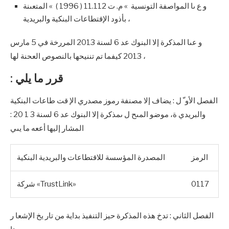
و ع ىا المواصفة التونسية » م. ت 11.112 ( 1996 ) » المتعىنة
بأذود الإقتطاعات البنكية والبريدية ،
و عىا المذكرة إلا البنوك عد 6 لسنة 2013 المررخة في 5 مارس
2013 كيفما تم تننيحها بالنصوص العحنة لها ،
: قرر ما يلي
الفصل الأو ّ ل : يضاف إلا مصنفة رموز مصدري الإ قت طاعات البنكية
والبريدي ة، موضو المىح ل ىمذكرة إلا البنوك عد 6 لسنة 3 1 20 :
المشار إليها أععه ما يىي
الرمز
المصدرة المؤسسة للاقتطاعات والبريدية البنكية
0117
شركة «TrustLink»
الفصل الثاني : تدخ هذه المذكرة حيز التنفيذ بداية من تار يخ الإشعا ر