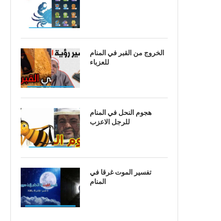
الخروج من القبر في المنام
للعزباء
هجوم النحل في المنام
للرجل الاعزب
تفسير الموت غرقا في
المنام