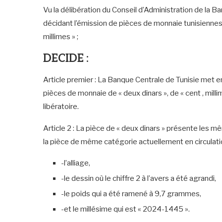
Vu la délibération du Conseil d’Administration de la
décidant l’émission de pièces de monnaie tunisiennes d
millimes » ;
DECIDE :
Article premier : La Banque Centrale de Tunisie met en
pièces de monnaie de « deux dinars », de « cent , milli
libératoire.
Article 2 : La pièce de « deux dinars » présente les m
la pièce de même catégorie actuellement en circulatio
-l’alliage,
-le dessin où le chiffre 2 à l’avers a été agrandi,
-le poids qui a été ramené à 9,7 grammes,
-et le millésime qui est « 2024-1445 ».