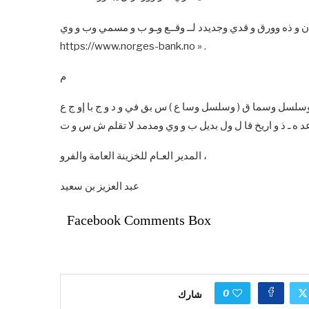
 و ذه وورق و قدي وجديدد لــ وقــع وـو ب و مسمي وب و وي «
https://www.norges-bank.no » .
م
 ل و وي أن وورق و قدي وم د وو لاويما ف ـ 6222 ك ون وسلسل وسما ق ( وسلسل وسا ع ) س بق في و د و ج با إو ج ع
المدير العـام للخزينة العامة والفرو ،
عبد العزيز بن سعيد
Facebook Comments Box
0
شارك