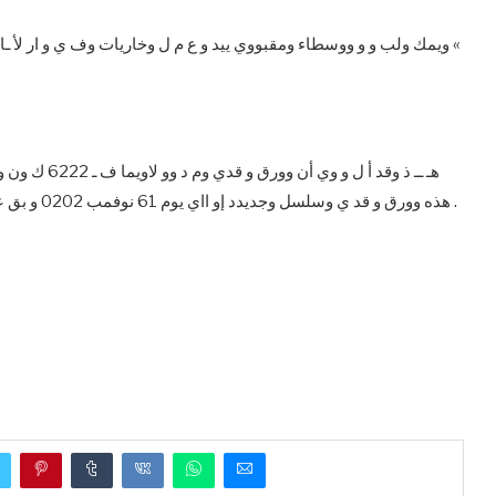
ويمك ولب و و ووسطاء ومقبووي ييد و ع م ل وخاريات وف ي و ار لأ ـان
هـ ــ ذ وقد أ
هذه وورق و قد ي وسلسل وجديدد إو ااي يوم 61 نوفمب 0202 و بق عد ه ـ ذ و اريخ قا ل ول بديل ب و وي ومدمد لا تقلم ش س و ت .