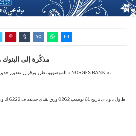
مذكّرة إلى البنوك والوس
الموضووو : طرر ورقر رر نقديرر جديرردد ول م ررد و رر ف رر 6222 رر رر ك ونرر رررا رد و ررر وي » NORGES BANK » .