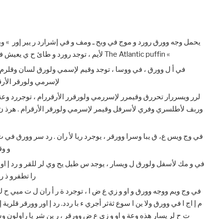
لأيم ، توجد رورد و طائ ح ي يعيش في أ ل وبحرار راومحيا لأطلسري ويعر » ـاوبف لأطلسي The Atlantic puffin «
لإسرمي ولورقر الأرق
وربف لأطلسري وفري لأسرفل وقيمر لإسرمي ولورقر الأرقرام . هرذ ن
ك ر » ل
را تطفرو ذ ر
م إ اج ا في وورق ولا ين ا سوع ثةثر أجري ء با ردد. رد إ اور وورقر قلرية إ
ت ح لر يسار هذه وعة و او و زي ع ض وورقر ، ر ين شر يا راولون 