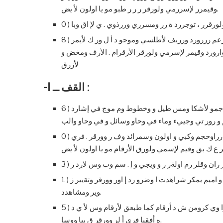
وقيمرر لإسررمي ولورقر ر ر ر طبو مو يا اولون لأ يض.
ر ولورقرر ، توجررد ة رر ومسرري وررذوي . ي لإ اق وبا
8 ) ررد رر ض وورقرر و قديرر ولأشررعم فرروق وب فسررجي ، تشررعم رررورد ورربف لأطلسي وموجو د أ ل ور ك لأيمر
ارورد وقيمر لإسرمي ولورقر الأرقرام . الأرف ومخض و
لأزرق
-القف ــ ا :
6 ) يحمررل قفررا وورقرر رسرر ما تج يررد يا يمكرر رر رر رر ةورره ررررد جمو لأشكا ومس طيل و وخطوط وم موج في إشارد
0 ) ر ر فرري أ لرر وج رر ويم ، توجررد وقيمرر لإسررمي ولورقرر الأرقررام رراوحجم وكبي و اولون وسمرائد وف ر وورقر . فري
 ران وقلر رم اولةر ر و ويجي و إ . سم وب وس لإرد ر
1 ) في وج ويم ، في لأ ل و لأسرفل، توجرد طبا ر قيلير لأورو ن وربعض ار و اميم يمكر شراهدت ا وضرو رد إ اور وورقر وتةيير ز
وير ومشاهدد.
5 ) لر يسر رار وورقر ر ، ر ر يوجرد ورر قم و سلسرلي وقررد طبرع مو يمررا وي كرومن ش د أرقام كما طبعق لأرقام وس لأ ي د
ه أفقيا فري أ لر وورقر ق يبا ووسا.