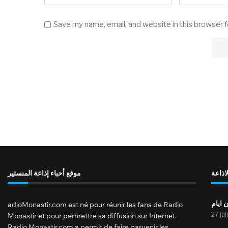
Save my name, email, and website in this browser 
لاذاعة
موقع أحباء إذاعة المنستير
 ايام
adioMonastir.com est né pour réunir les fans de Radio
27 ju
Monastir et pour permettre sa diffusion sur Internet.
Radio Monastir.com a permit de faire parvenir les