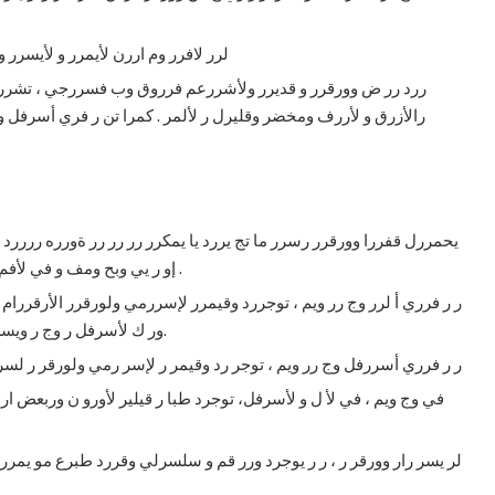
0 ) لرر لافرر وم اررن لأيمرر و لأيسر
رالأزرق و لأررف ومخضر وقليرل ر لألمر . كمرا تن ر فري أسرفل و
إو ر يي وبح ومف و في لأفم و رور تي وجييء وماء في وحاو وسائل و في وحاو والب .
ور ك لأسرفل ر وج ر ويسر ع ك بق وقيم لإسمي ولورق الأرقام مو يا اولون لأ يض.
3 ) ر ر فرري أسررفل وج رر ويم ، توجر رد وقيمر ر لإسر رمي ولورقر ر لسر