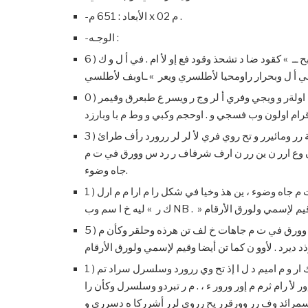
-الأبعاد : 651 م x 02 م .
-الوجـه :
6 ) يحمل وجه وورق رورد و موج في وبح ـ ومف و في إشرارد ر يير إور » وبح ــ » كقود ضا د تشحذ وقود فع إو لأ ام . في أ ل و ك
0 ) في أ ل وورق ، في ووسا ، توجد وقيم لإسمي ولورق لسان وقلرم اولةر و ويجي وفري أ لر وج ر ويسر ع طبعرق وقيمر
رام اولون وب فسجي و . اوحجم وكبي و وط م با وبارزد
3 ) لرر ويسررار تحررق وقيمرر لإسررمي ولورقرر الأرقررام ، توجررد وعة رر ومائيرر و تح روي فري لأ لر لر ررورد رأف طرائ
 وع ارر ن ين رر ن ارف شرفاف ر رد س وورق في ت م
جاه وضوء.
1 ) في وج ويس ع، ق يبا وسرا وورقر ، يوجرد ريا لأ ران . رد سر وورق في ت م جاه وضوء ، ين هذ وخيا في شكل را م ارا م م ارل
يه خ ا سم وب NB . » و وقيم لإسمي ولورق الأرقام
5 ) في و مك لأسفل ولورق ل ويسار ، يوجد س طيل يح وي لر للقر و رد إ او وورق في ت م جاهات خ لف تن هرذه وحلقر وكأن م
ذد ديرد . لأوو ن كما تن أيضا وقيم لإسمي ولورق الأرقام
1 ) في وج ويم ووجه وورق و او و زي ع ض ا ، توجرد ة ر أ ران ل ت ميي ح ك ار و م اميم د ل ا إذ تح وي ررورد وسلسرل سراد تم
ور لأ رام ثرم م إور ورور ء ، . م ر تبردو وسلسرل وكأن را
وسمرائد وف رر وورقرر يح رروي لرر أشرركا ه دسرري و