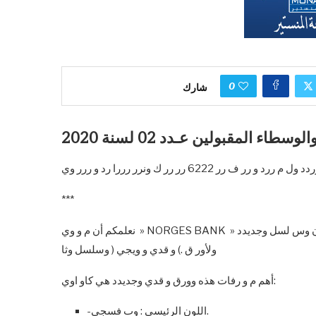
0
شارك
طاء المقبولين عـدد 02 لسنة 2020
***
نعلمكم أن م و وي » NORGES BANK » ط ول د و د ي تاريخ 61 نوفمب 0262 ورق نقدي جديدد ف 6222 ك ون وس لسل وجديدد
ولأور ق .) و قدي و ويجي ( وسلسل وثا
أهم م و رفات هذه وورق و قدي وجديدد هي كاو اوي:
-اللون الرئيسي : وب فسجي.