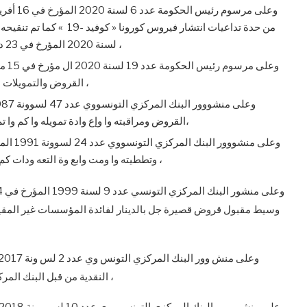
لسنة 2020 المؤرخ في 23 د ي سمبر 2020 المتعلق بقانون المالية لس ن ة 2021 ،
القروض والتمويلات الممنوحة من قبل البنوك والمؤسسات المالية لحرفائها ،
القروض ومراقبته وا وإع وادة تمويله وا كم وا تم تنقيح وه وإتم وام وه ب وال ن صووو و و ص اللاحقة له،
وتططيته وا ومت وابع وة التعه ودات كم وا تم تنقيح وه وإتم وام وه ب والنصوووووص اللاحقة له ،
النقدية من قبل البنك المركزي التونسووي كما تم تنقيحه وإتمامه بالنصوووص اللاحقة له ،