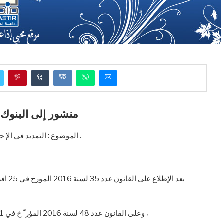
منشور إلى البنوك والمؤ
الموضوع : التمديد في الإ جراءات الا ستثنائية المتعلقة ب مساندة المؤسسات والمهنيين .
وعلى القانون عدد 48 لسنة 2016 المؤر ّ خ في 11 جويلية 2016 المتعل ّ ق بالبنوك والمؤسسات المالية ،