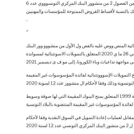
الفصل الأول -تمدد فترة التأجيل المنصووص عليها بالفقرة الأولى من الفصول 2 من منشوور البنك المركزي التونسوووي عدد 6
 2020 المشوووار إليه أعلا إلى مو ف ى سوووبتمبر 2021 وذلك بالنسبة لأقساط القروض الممنوحة للمؤسسات والمهنيين
.
س وتثنائية المنص ووص عليه بالفص ول الأول من منشووو وور البنك
المركزي التونسووو وي عدد 12 لسووو ونة 2020 المؤرخ في 28 ما ي 2020 المتعلق بالتمويلات الاسوتثنائية لمسواندة
ا للبنوك إلى غاية موف ّ ى ديسووومبر 2021 أن تمنح التمويلات الإسوووتثنائية لفائدة المؤسوسوات غير المقيمة
ونسوية وذلك وفقا لأحكام ال منشوور عدد 12 لسونة 2020
الم شوار إليه مع مراعاة الشوروط الواردة بالمنشوور عدد 9 لسونة 1999 المتعلق بمنح البنوك المقيمة التي لها صوفة وسويط
كمقابل لعمليات إعادة التمويل في السوق النقدية وفقا لأحكام