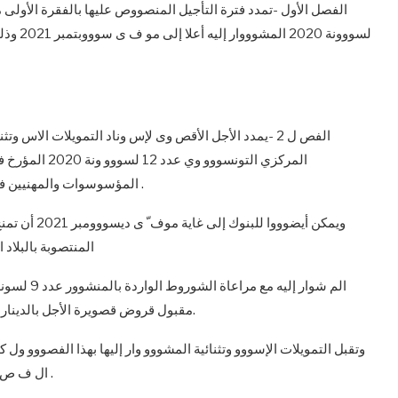
لسووونة
الفص ل 2 -يمدد الأجل الأقص وى لإس وناد التمويلات الا
المؤسوسوات والمهنيين في مواجهة تداعيات وباء الكورونا، إلى مو ف ى ديسمبر 2021 .
ويمكن أيضووو
المنتصوبة بالبلاد الت
مقبول قروض قصويرة الأجل بالدينار لفائدة المؤسوسوات غير المقيمة المنتصوبة بالبلاد التونسية.
وتقبل التمويلات الإسووو وتثنائية المشووو وار إليها بهذا الفصووو ول 
ال ف ص ل 2 من منشور البنك المركزي التونسي عدد 12 لسنة 2020 .