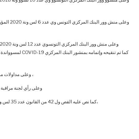
لمسوواندة المؤسووسو
وعلى مداولات مجلس إدارة البنك المركزي التونسي بتاريخ 30 ديسمبر 2020 ،
وعلى رأي لجنة مراقبة المطابقة عدد 20 لسنة 20
كما نص عليه الفص ول 42 من القانون عدد 35 لس ونة 2016 وخاص وة فقرته الثانية المتعلقة بالمناشير المتأكدة،