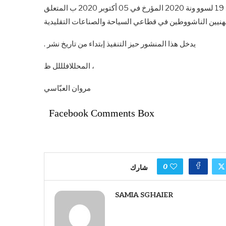
الفصلل ل 3 -يلطى منشوو وور البنك المركزي التونسوو وي عدد 19 لسوو ونة 2020 المؤرخ في 05 أكتوبر 2020 ب المتعلق
. يدخل هذا المنشور حيز التنفيذ إبتداء من تاريخ نشر
المحللافلللل ظ ،
مروان العبّاسي
Facebook Comments Box
0
شارك
SAMIA SGHAIER