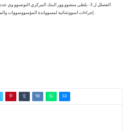
إجراءات اسووتثنائية لمسوواندة المؤسووسووات والمهنيين الناشووطين في قطاعي السياحة والصناعات التقليدية .