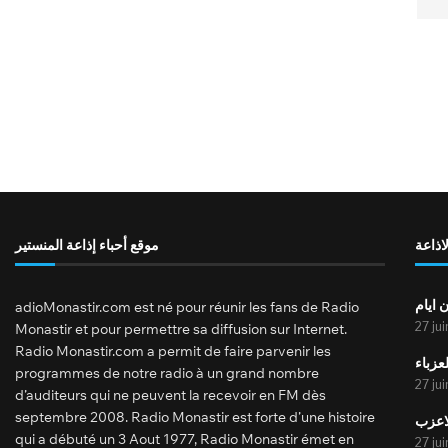
لاذاعة
موقع أحباء إذاعة المنستير
 ايام
adioMonastir.com est né pour réunir les fans de Radio
27 ju
Monastir et pour permettre sa diffusion sur Internet.
Radio Monastir.com a permit de faire parvenir les
عزباء
programmes de notre radio à un grand nombre
27 ju
d’auditeurs qui ne peuvent la recevoir en FM dès
septembre 2008. Radio Monastir est forte d’une histoire
لاعزب
qui a débuté un 3 Aout 1977, Radio Monastir émet en
27 ju