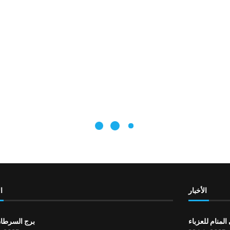
الأخبار
ا
لمنام للعزباء
برج السرطان