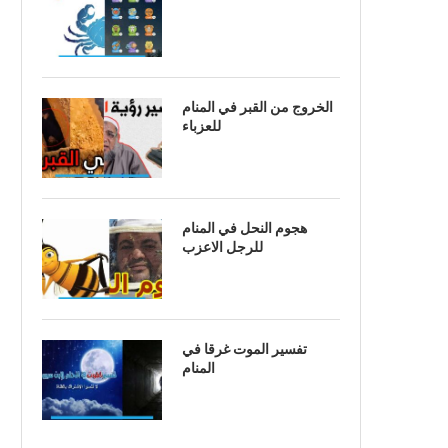
الخروج من القبر في المنام
للعزباء
هجوم النحل في المنام
للرجل الاعزب
تفسير الموت غرقا في
المنام