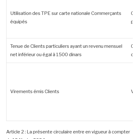
Utilisation des TPE sur carte nationale Commerçants
Opé
équipés
pai
Tenue de Clients particuliers ayant un revenu mensuel
Com
net inférieur ou égal à 1500 dinars
dép
Virements émis Clients
Vir
Article 2 : La présente circulaire entre en vigueur à compter