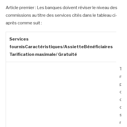
Article premier : Les banques doivent réviser le niveau des
commissions au titre des services cités dans le tableau ci-
après comme suit :
Services
fournisCaractéristiques/AssietteBénéficiaires
Tarification maximale/ Gratuité
Tou
nat
per
con
du 
d’a
ser
ret