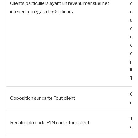
Clients particuliers ayant un revenu mensuel net
de 
inférieur ou égal à 1500 dinars
dis
aut
des
et 
et 
des
pai
lign
TP
Car
Opposition sur carte Tout client
nat
Tou
Recalcul du code PIN carte Tout client
car