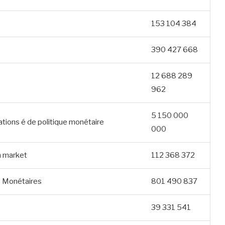
153 104 384
390 427 668
12 688 289
962
5 150 000
ations é de politique monétaire
000
n market
112 368 372
ds Monétaires
801 490 837
39 331 541