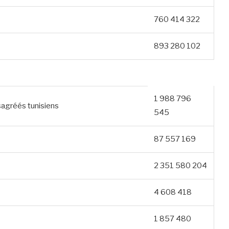
760 414 322
893 280 102
1 988 796
agréés tunisiens
545
87 557 169
2 351 580 204
4 608 418
1 857 480