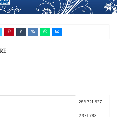
RE
288 721 637
2 371 793