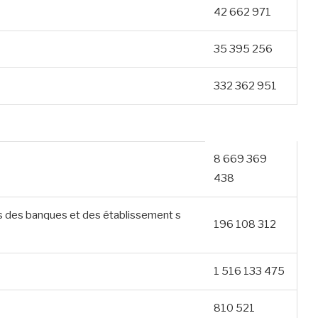
42 662 971
35 395 256
332 362 951
8 669 369
438
ts des banques et des établissement s
196 108 312
1 516 133 475
810 521