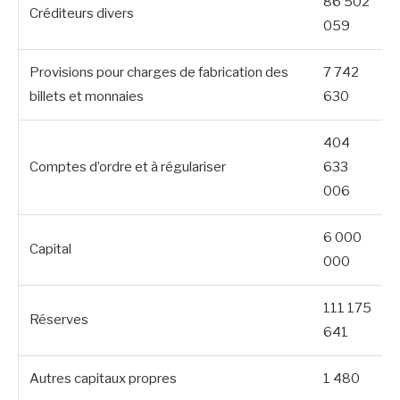
86 502
Créditeurs divers
059
Provisions pour charges de fabrication des
7 742
billets et monnaies
630
404
Comptes d’ordre et à régulariser
633
006
6 000
Capital
000
111 175
Réserves
641
Autres capitaux propres
1 480