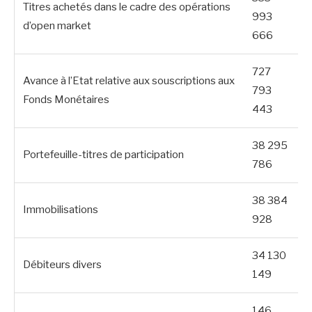
Titres achetés dans le cadre des opérations
993
d’open market
666
727
Avance à l’Etat relative aux souscriptions aux
793
Fonds Monétaires
443
38 295
Portefeuille-titres de participation
786
38 384
Immobilisations
928
34 130
Débiteurs divers
149
146