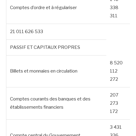
Comptes d’ordre et à régulariser
338
311
21 011 626 533
PASSIF ET CAPITAUX PROPRES
8 520
Billets et monnaies en circulation
112
272
207
Comptes courants des banques et des
273
établissements financiers
172
3 431
Compte central du Gouvernement
326