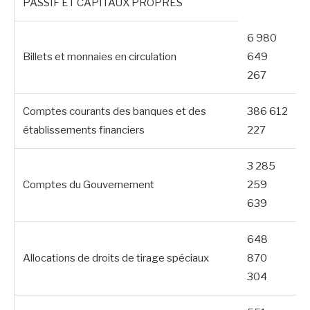
PASSIF ET CAPITAUX PROPRES
6 980
Billets et monnaies en circulation
649
267
Comptes courants des banques et des
386 612
établissements financiers
227
3 285
Comptes du Gouvernement
259
639
648
Allocations de droits de tirage spéciaux
870
304