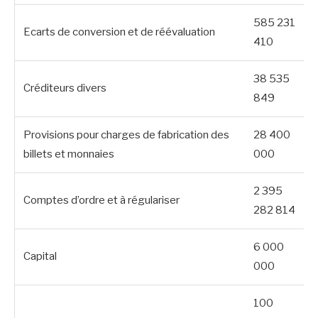
585 231
Ecarts de conversion et de réévaluation
410
38 535
Créditeurs divers
849
Provisions pour charges de fabrication des
28 400
billets et monnaies
000
2 395
Comptes d’ordre et à régulariser
282 814
6 000
Capital
000
100