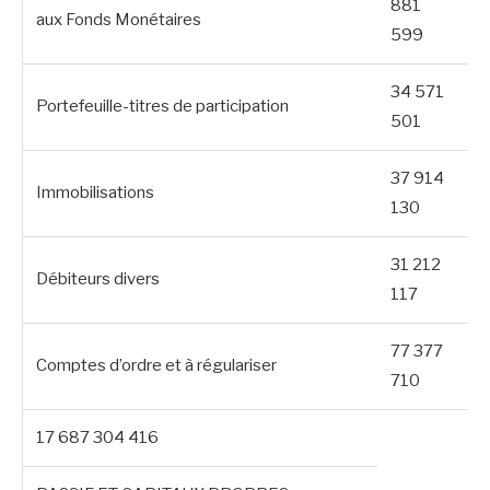
881
aux Fonds Monétaires
599
34 571
Portefeuille-titres de participation
501
37 914
Immobilisations
130
31 212
Débiteurs divers
117
77 377
Comptes d’ordre et à régulariser
710
17 687 304 416