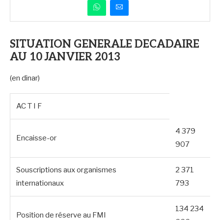
SITUATION GENERALE DECADAIRE
AU 10 JANVIER 2013
(en dinar)
AC T I F
4 379
Encaisse-or
907
Souscriptions aux organismes
2 371
internationaux
793
134 234
Position de réserve au FMI