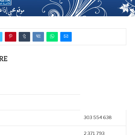
RE
303 554 638
2 371 793