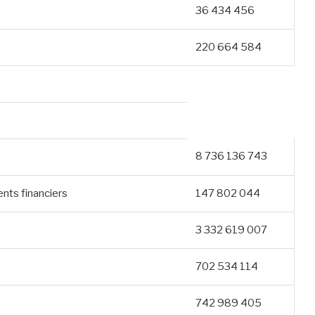
36 434 456
220 664 584
8 736 136 743
nts financiers
147 802 044
3 332 619 007
702 534 114
742 989 405