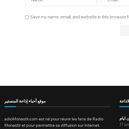
Save my name, email, and website in this browser 
لاذاعة
موقع أحباء إذاعة المنستير
 ايام
adioMonastir.com est né pour réunir les fans de Radio
27 ju
Monastir et pour permettre sa diffusion sur Internet.