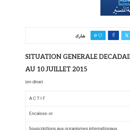
0
شارك
SITUATION GENERALE DECADAI
AU 10 JUILLET 2015
(en dinar)
A C T I F
Encaisse-or
Souscriptions aux organismes internationaux