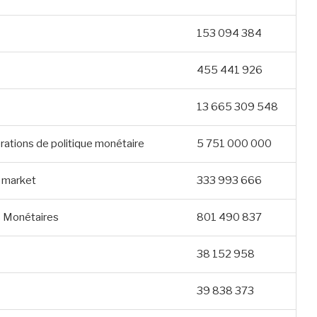
153 094 384
455 441 926
13 665 309 548
rations de politique monétaire
5 751 000 000
n market
333 993 666
ds Monétaires
801 490 837
38 152 958
39 838 373