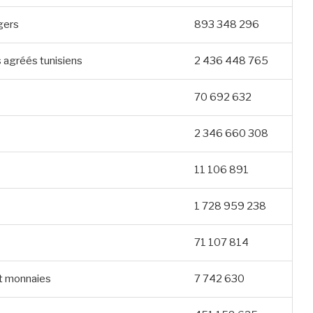
gers
893 348 296
 agréés tunisiens
2 436 448 765
70 692 632
2 346 660 308
11 106 891
1 728 959 238
71 107 814
et monnaies
7 742 630