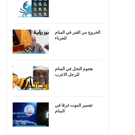
الخروج من القبر في المنام
للعزباء
هجوم النحل في المنام
للرجل الاعزب
تفسير الموت غرقا في
المنام