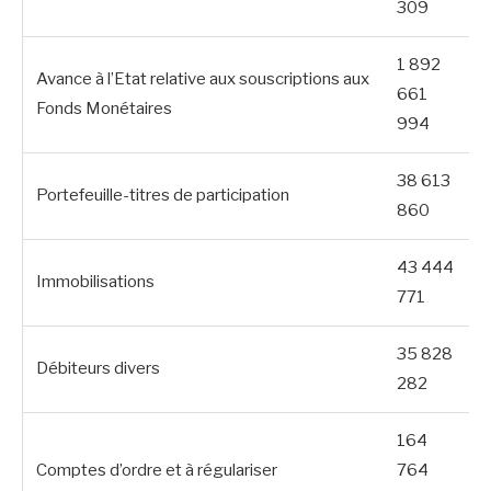
309
1 892
Avance à l’Etat relative aux souscriptions aux
661
Fonds Monétaires
994
38 613
Portefeuille-titres de participation
860
43 444
Immobilisations
771
35 828
Débiteurs divers
282
164
Comptes d’ordre et à régulariser
764