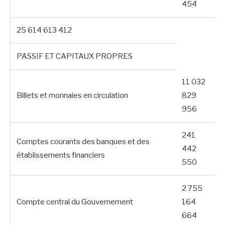
454
25 614 613 412
PASSIF ET CAPITAUX PROPRES
11 032
Billets et monnaies en circulation
829
956
241
Comptes courants des banques et des
442
établissements financiers
550
2 755
Compte central du Gouvernement
164
664