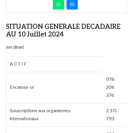
SITUATION GENERALE DECADAIRE
AU 10 Juillet 2024
(en dinar)
A C T I F
976
Encaisse-or
206
376
Souscriptions aux organismes
2 371
internationaux
793