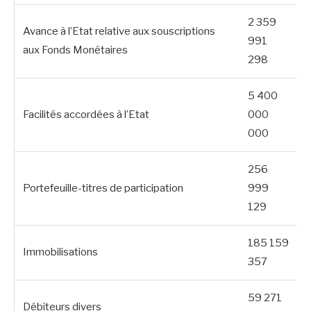
2 359
Avance à l’Etat relative aux souscriptions
991
aux Fonds Monétaires
298
5 400
Facilités accordées à l’Etat
000
000
256
Portefeuille-titres de participation
999
129
185 159
Immobilisations
357
59 271
Débiteurs divers