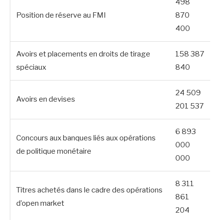
498
Position de réserve au FMI
870
400
Avoirs et placements en droits de tirage
158 387
spéciaux
840
24 509
Avoirs en devises
201 537
6 893
Concours aux banques liés aux opérations
000
de politique monétaire
000
8 311
Titres achetés dans le cadre des opérations
861
d’open market
204