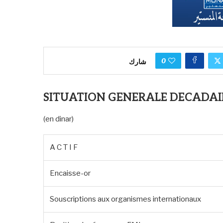
0
شارك
SITUATION GENERALE DECADAI
(en dinar)
A C T I F
Encaisse-or
Souscriptions aux organismes internationaux