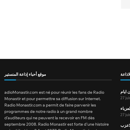
لاذاعة
موقع أحباء إذاعة المنستير
 ايام
adioMonastir.com est né pour réunir les fans de Radio
27 ju
Monastir et pour permettre sa diffusion sur Internet.
Radio Monastir.com a permit de faire parvenir les
عزباء
programmes de notre radio à un grand nombre
27 ju
d’auditeurs qui ne peuvent la recevoir en FM dès
septembre 2008. Radio Monastir est forte d’une histoire
لاعزب