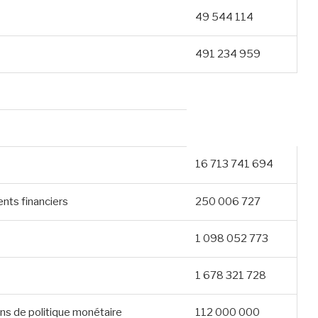
49 544 114
491 234 959
16 713 741 694
nts financiers
250 006 727
1 098 052 773
1 678 321 728
ns de politique monétaire
112 000 000