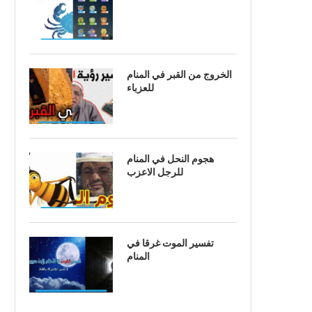
الخروج من القبر في المنام
للعزباء
هجوم النحل في المنام
للرجل الاعزب
تفسير الموت غرقا في
المنام