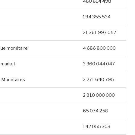
480 814 498
194 355 534
21 361 997 057
ique monétaire
4 686 800 000
n market
3 360 044 047
ds Monétaires
2 271 640 795
2 810 000 000
65 074 258
142 055 303