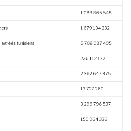
1 089 865 548
gers
1 679 134 232
 agréés tunisiens
5 708 987 495
236 112 172
2 362 647 975
13 727 260
3 296 796 537
159 964 336