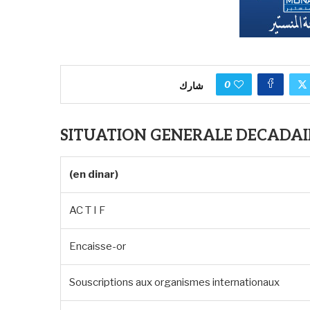
0
شارك
SITUATION GENERALE DECADAIR
(en dinar)
AC T I F
Encaisse-or
Souscriptions aux organismes internationaux