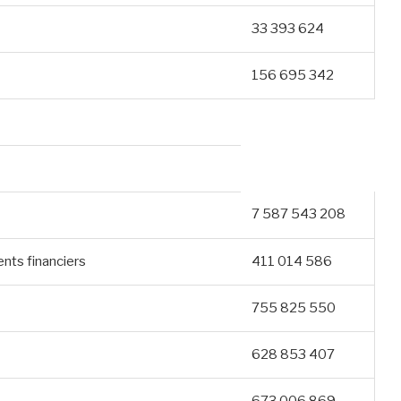
33 393 624
156 695 342
7 587 543 208
nts financiers
411 014 586
755 825 550
628 853 407
673 006 869