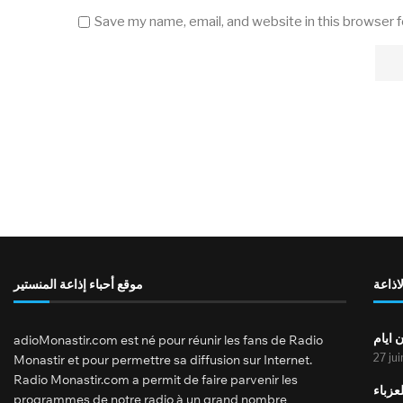
Save my name, email, and website in this browser 
لاذاعة
موقع أحباء إذاعة المنستير
 ايام
adioMonastir.com est né pour réunir les fans de Radio
27 ju
Monastir et pour permettre sa diffusion sur Internet.
Radio Monastir.com a permit de faire parvenir les
عزباء
programmes de notre radio à un grand nombre