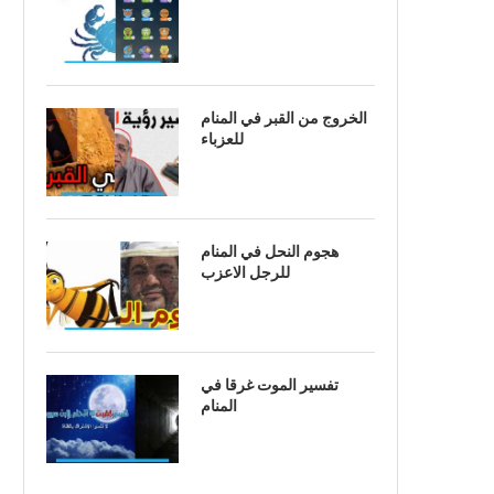
الخروج من القبر في المنام
للعزباء
هجوم النحل في المنام
للرجل الاعزب
تفسير الموت غرقا في
المنام