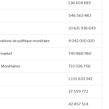
136 604 685
546 563 483
10 621 936 643
rations de politique monétaire
4 042 000 000
n market
740 868 960
ds Monétaires
710 026 756
1 151 633 342
37 559 772
42 457 514