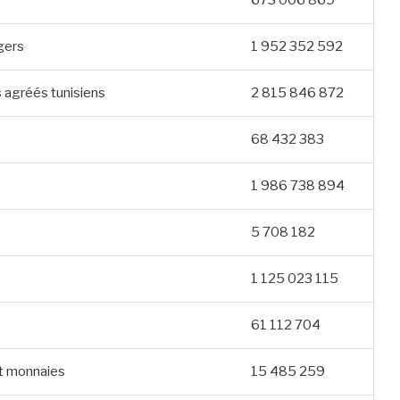
gers
1 952 352 592
 agréés tunisiens
2 815 846 872
68 432 383
1 986 738 894
5 708 182
1 125 023 115
61 112 704
et monnaies
15 485 259