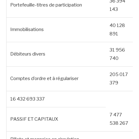
36 394
Portefeuille-titres de participation
143
40 128
Immobilisations
891
31 956
Débiteurs divers
740
205 017
Comptes d’ordre et à régulariser
379
16 432 693 337
7 477
PASSIF ET CAPITAUX
538 267