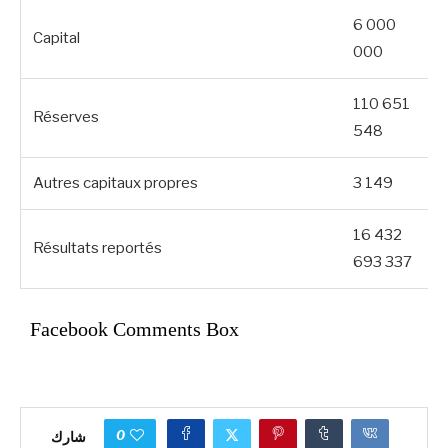
6 000
Capital
000
110 651
Réserves
548
Autres capitaux propres
3 149
16 432
Résultats reportés
693 337
Facebook Comments Box
0
شارك