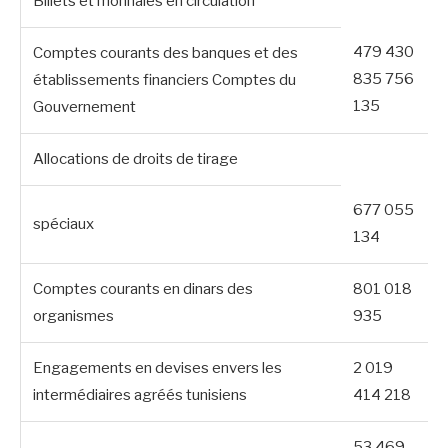
Billets et monnaies en circulation
479 430
Comptes courants des banques et des
835 756
établissements financiers Comptes du
135
Gouvernement
Allocations de droits de tirage
677 055
spéciaux
134
Comptes courants en dinars des
801 018
organismes
935
Engagements en devises envers les
2 019
intermédiaires agréés tunisiens
414 218
53 469