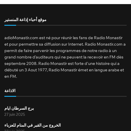
موقع أحباء إذاعة المنستير
adioMonastir.com est né pour réunir les fans de Radio Monastir
et pour permettre sa diffusion sur Internet. Radio Monastir.com a
permit de faire parvenir les programmes de notre radio à un
grand nombre d’auditeurs qui ne peuvent la recevoir en FM dès
septembre 2008. Radio Monastir est forte d’une histoire qui a
débuté un 3 Aout 1977, Radio Monastir émet en langue arabe et
en FM.
الاذاعة
برج السرطان ايام
27 juin 2025
الخروج من القبر في المنام للعزباء