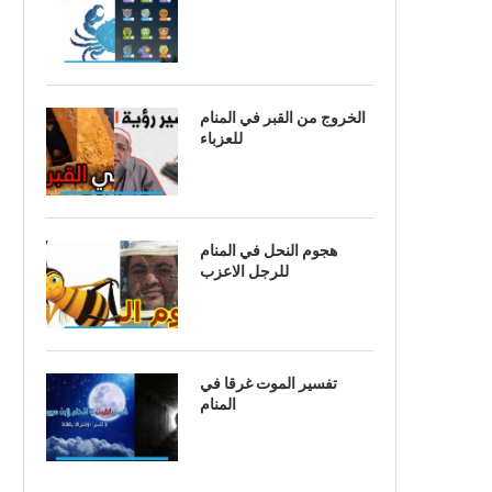
الخروج من القبر في المنام
للعزباء
هجوم النحل في المنام
للرجل الاعزب
تفسير الموت غرقا في
المنام