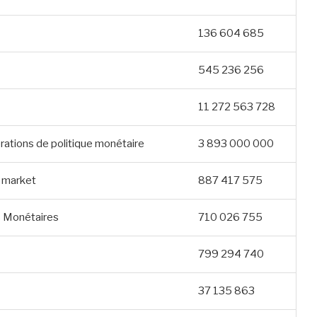
136 604 685
545 236 256
11 272 563 728
rations de politique monétaire
3 893 000 000
n market
887 417 575
ds Monétaires
710 026 755
799 294 740
37 135 863