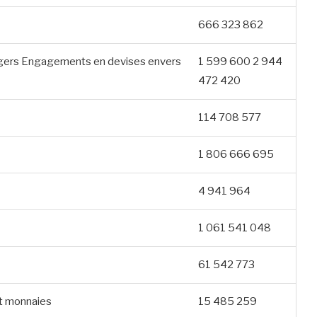
666 323 862
ngers Engagements en devises envers
1 599 600 2 944
472 420
114 708 577
1 806 666 695
4 941 964
1 061 541 048
61 542 773
et monnaies
15 485 259