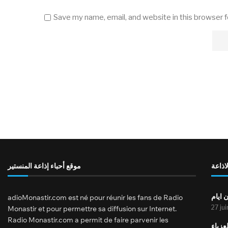
Save my name, email, and website in this browser 
لاذاعة
موقع أحباء إذاعة المنستير
 ايام
adioMonastir.com est né pour réunir les fans de Radio
27 ju
Monastir et pour permettre sa diffusion sur Internet.
Radio Monastir.com a permit de faire parvenir les
عزباء