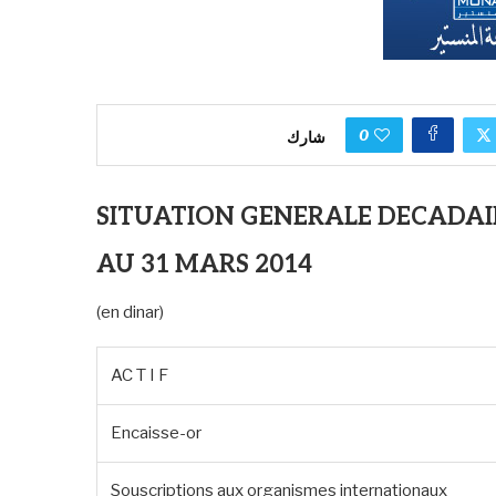
0
شارك
SITUATION GENERALE DECADAI
AU 31 MARS 2014
(en dinar)
AC T I F
Encaisse-or
Souscriptions aux organismes internationaux