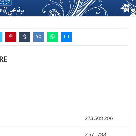
RE
273 509 206
2 371 793