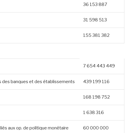
36 153 887
31 598 513
155 381 382
7 654 443 449
ts des banques et des établissements
439 199 116
168 198 752
1 638 316
iés aux op. de politique monétaire
60 000 000