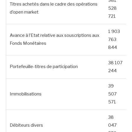
981
Titres achetés dans le cadre des opérations
528
d’open market
721
1 903
Avance à l’Etat relative aux souscriptions aux
763
Fonds Monétaires
844
38 107
Portefeuille-titres de participation
244
39
Immobilisations
507
571
38
Débiteurs divers
047