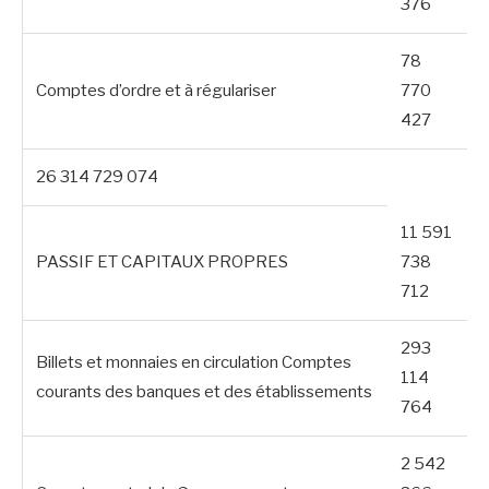
376
78
Comptes d’ordre et à régulariser
770
427
26 314 729 074
11 591
PASSIF ET CAPITAUX PROPRES
738
712
293
Billets et monnaies en circulation Comptes
114
courants des banques et des établissements
764
2 542