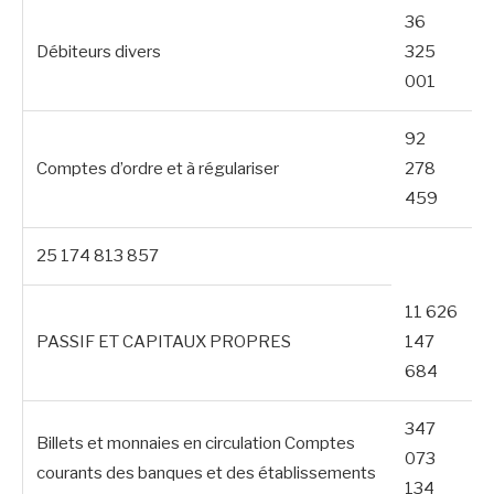
36
Débiteurs divers
325
001
92
Comptes d’ordre et à régulariser
278
459
25 174 813 857
11 626
PASSIF ET CAPITAUX PROPRES
147
684
347
Billets et monnaies en circulation Comptes
073
courants des banques et des établissements
134