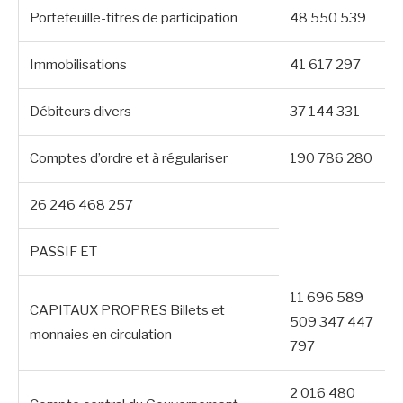
Portefeuille-titres de participation
48 550 539
Immobilisations
41 617 297
Débiteurs divers
37 144 331
Comptes d’ordre et à régulariser
190 786 280
26 246 468 257
PASSIF ET
11 696 589
CAPITAUX PROPRES Billets et
509 347 447
monnaies en circulation
797
2 016 480