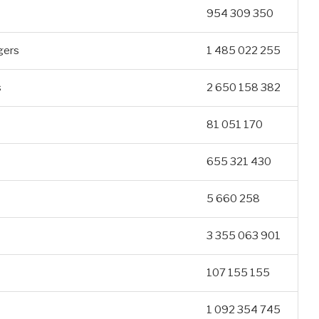
954 309 350
gers
1 485 022 255
s
2 650 158 382
81 051 170
655 321 430
5 660 258
3 355 063 901
107 155 155
1 092 354 745