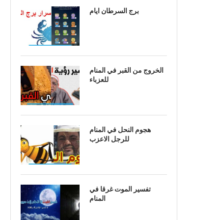
برج السرطان ايام
الخروج من القبر في المنام
للعزباء
هجوم النحل في المنام
للرجل الاعزب
تفسير الموت غرقا في
المنام