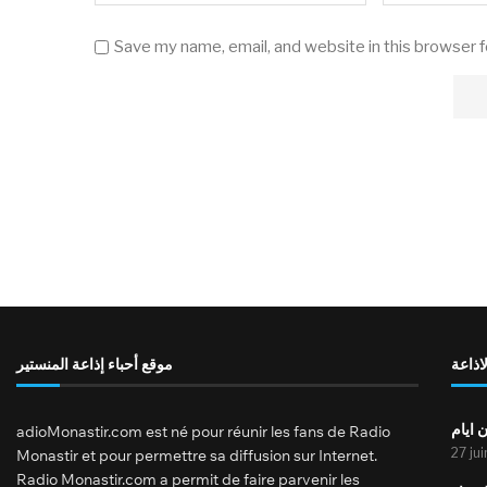
Save my name, email, and website in this browser 
لاذاعة
موقع أحباء إذاعة المنستير
 ايام
adioMonastir.com est né pour réunir les fans de Radio
27 ju
Monastir et pour permettre sa diffusion sur Internet.
Radio Monastir.com a permit de faire parvenir les