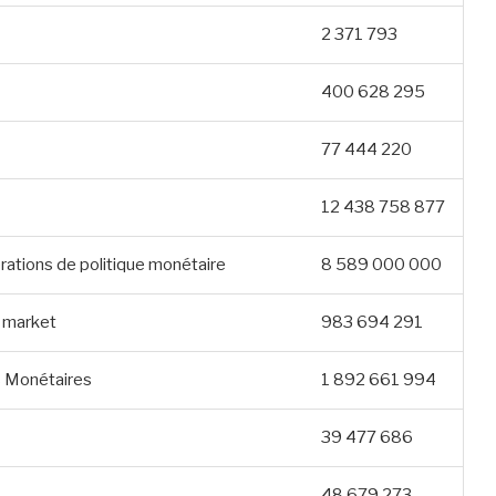
2 371 793
400 628 295
77 444 220
12 438 758 877
rations de politique monétaire
8 589 000 000
n market
983 694 291
ds Monétaires
1 892 661 994
39 477 686
48 679 273