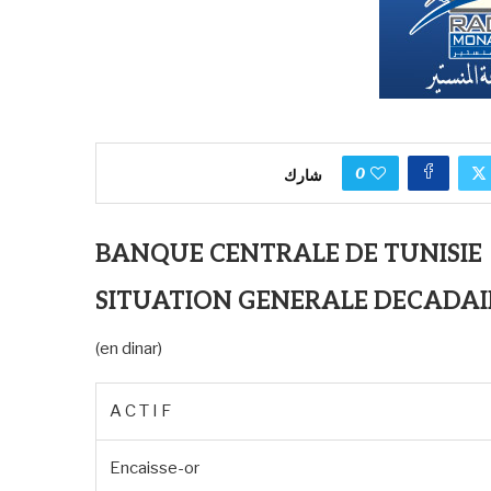
0
شارك
BANQUE CENTRALE DE TUNISIE
SITUATION GENERALE DECADAIR
(en dinar)
A C T I F
Encaisse-or