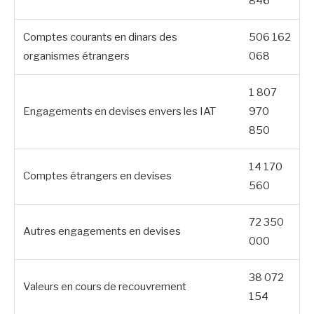
846
Comptes courants en dinars des
506 162
organismes étrangers
068
1 807
Engagements en devises envers les IAT
970
850
14 170
Comptes étrangers en devises
560
72 350
Autres engagements en devises
000
38 072
Valeurs en cours de recouvrement
154