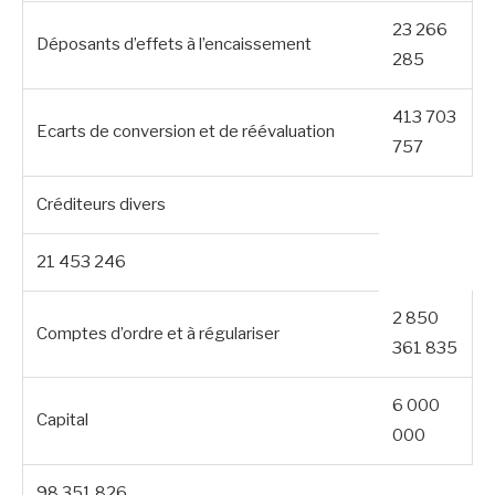
23 266
Déposants d’effets à l’encaissement
285
413 703
Ecarts de conversion et de réévaluation
757
Créditeurs divers
21 453 246
2 850
Comptes d’ordre et à régulariser
361 835
6 000
Capital
000
98 351 826