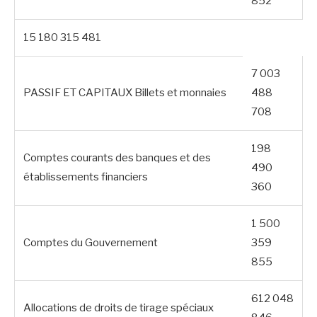
852
15 180 315 481
7 003
PASSIF ET CAPITAUX Billets et monnaies
488
708
198
Comptes courants des banques et des
490
établissements financiers
360
1 500
Comptes du Gouvernement
359
855
612 048
Allocations de droits de tirage spéciaux