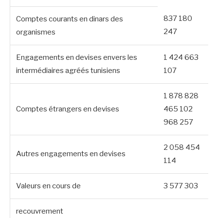
837 180
Comptes courants en dinars des
247
organismes
Engagements en devises envers les
1 424 663
intermédiaires agréés tunisiens
107
1 878 828
Comptes étrangers en devises
465 102
968 257
2 058 454
Autres engagements en devises
114
Valeurs en cours de
3 577 303
recouvrement