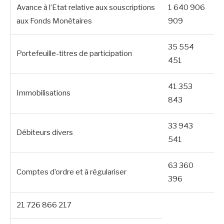
Avance à l’Etat relative aux souscriptions
1 640 906
aux Fonds Monétaires
909
35 554
Portefeuille-titres de participation
451
41 353
Immobilisations
843
33 943
Débiteurs divers
541
63 360
Comptes d’ordre et à régulariser
396
21 726 866 217