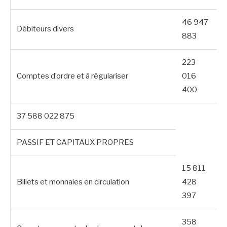
46 947
Débiteurs divers
883
223
Comptes d’ordre et à régulariser
016
400
37 588 022 875
PASSIF ET CAPITAUX PROPRES
15 811
Billets et monnaies en circulation
428
397
358