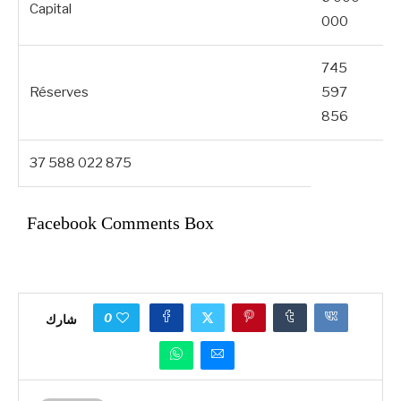
Capital
000
745
Réserves
597
856
37 588 022 875
Facebook Comments Box
0
شارك