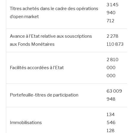
3 145
Titres achetés dans le cadre des opérations
940
d’open market
712
Avance à l’Etat relative aux souscriptions
2 278
aux Fonds Monétaires
110 873
2 810
Facilités accordées à l’Etat
000
000
63 009
Portefeuille-titres de participation
948
134
Immobilisations
546
128