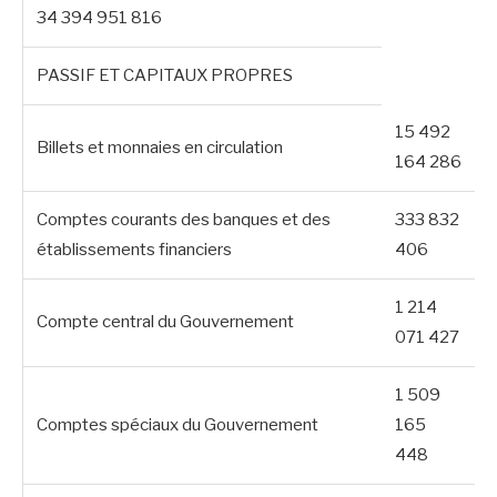
34 394 951 816
PASSIF ET CAPITAUX PROPRES
15 492
Billets et monnaies en circulation
164 286
Comptes courants des banques et des
333 832
établissements financiers
406
1 214
Compte central du Gouvernement
071 427
1 509
Comptes spéciaux du Gouvernement
165
448