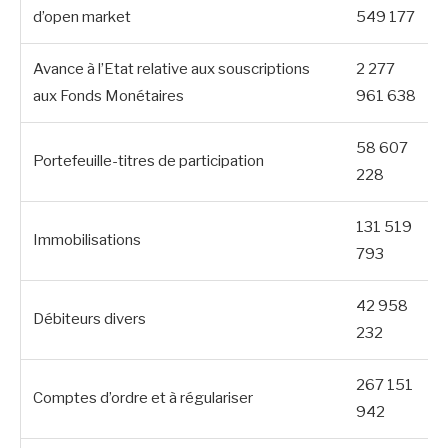
d’open market
549 177
Avance à l’Etat relative aux souscriptions
2 277
aux Fonds Monétaires
961 638
58 607
Portefeuille-titres de participation
228
131 519
Immobilisations
793
42 958
Débiteurs divers
232
267 151
Comptes d’ordre et à régulariser
942