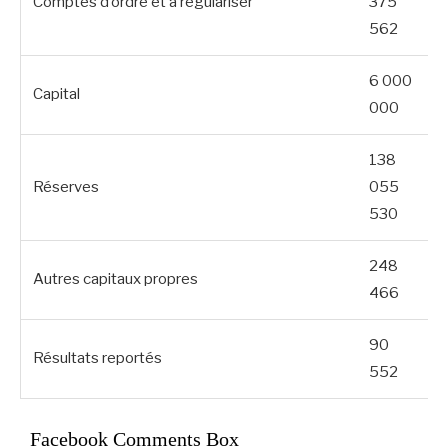
Comptes d’ordre et à régulariser
375
562
6 000
Capital
000
138
Réserves
055
530
248
Autres capitaux propres
466
90
Résultats reportés
552
Facebook Comments Box