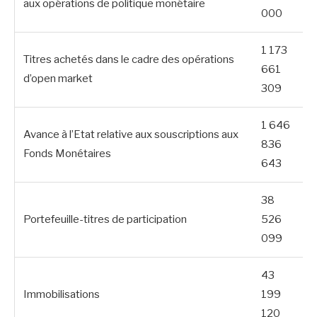
aux opérations de politique monétaire
000
1 173
Titres achetés dans le cadre des opérations
661
d’open market
309
1 646
Avance à l’Etat relative aux souscriptions aux
836
Fonds Monétaires
643
38
Portefeuille-titres de participation
526
099
43
Immobilisations
199
120