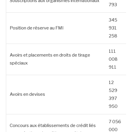
Souscriptions aux organismes internationaux
793
345
Position de réserve au FMI
931
258
111
Avoirs et placements en droits de tirage
008
spéciaux
911
12
529
Avoirs en devises
397
950
7 056
Concours aux établissements de crédit liés
000