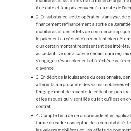
mobilières et les effets de co mmerce objet de l
à ne date et à un prix convenu à u la date de l’ach
2. En substance, cette opération s’analyse, de
financement refinancement a sortie de garantie.
mobilières et des effets de commerce implique l
le paiement au cédant d’un montant bien détermi
d’un certain montant représentant des intérêts.
au cédant. De son à coté le cédant qui a reçu au 
s’engage irrévocablement et à l’échéce an à re
d’avance.
3. En dépit de la jouissance du cessionnaire, pen
afférents à la propriété des va urs mobilières e
l’engage ment de revente, le cédant ne perd pas 
et les risques qui y sont liés du fait qu’il est en 
contrat.
4. Compte tenu de ce qui précède et en applica
forme du cadre conceptue de la comptabilité, 
les valeurs mobilières et , les effets de commer