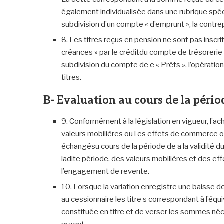
également individualisée dans une rubrique spéc
subdivision d’un compte « d’emprunt », la contre
8. Les titres reçus en pension ne sont pas inscrits
créances » par le créditdu compte de trésorerie 
subdivision du compte de e « Prêts », l’opératio
titres.
B- Evaluation au cours de la pério
9. Conformément à la législation en vigueur, l’a
valeurs mobilières ou l es effets de commerce
échangésu cours de la période de a la validité du 
ladite période, des valeurs mobilières et des ef
l’engagement de revente.
10. Lorsque la variation enregistre une baisse de 
au cessionnaire les titre s correspondant à l’éq
constituée en titre et de verser les sommes né