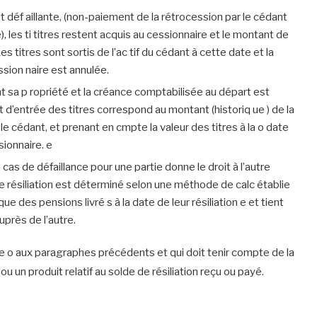
st déf aillante, (non-paiement de la rétrocession par le cédant
, les ti titres restent acquis au cessionnaire et le montant de
s titres sont sortis de l’ac tif du cédant à cette date et la
sion naire est annulée.
nt sa p ropriété et la créance comptabilisée au départ est
 d’entrée des titres correspond au montant (historiq ue ) de la
e cédant, et prenant en cmpte la valeur des titres à la o date
sionnaire. e
cas de défaillance pour une partie donne le droit à l’autre
e de résiliation est déterminé selon une méthode de calc établie
ue des pensions livré s à la date de leur résiliation e et tient
près de l’autre.
cée o aux paragraphes précédents et qui doit tenir compte de la
ou un produit relatif au solde de résiliation reçu ou payé.