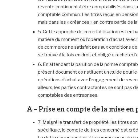
revente continuent à être comptabilisés dans l’ac
comptable commun. Les titres reçus en pension ne 
mais dans les « créances » en contre partie de l
5. Cette approche de comptabilisation est en ha
matière du moment où l’opération d’achat avec 
de commerce ne satisfait pas aux conditions de d
se trouve à la fois en droit et obligé e racheter l’
6. En attendant la parution de la norme comptabl
présent document co nstituent un guide pour le 
opérations d’achat avec l’engagement de reven
ailleurs, les parties contractantes ne sont pas 
comptables des entreprises.
A – Prise en compte de la mise en
7. Malgré le transfert de propriété, les titres so
spécifique, le compte de tres concerné est crédit
La dette correspondant à la somme reçue du cessi