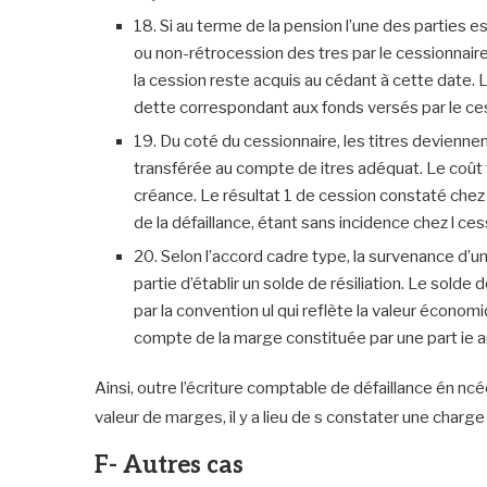
18. Si au terme de la pension l’une des parties e
ou non-rétrocession des tres par le cessionnaire)
la cession reste acquis au cédant à cette date. Le
dette correspondant aux fonds versés par le ces
19. Du coté du cessionnaire, les titres devienne
transférée au compte de itres adéquat. Le coût t
créance. Le résultat 1 de cession constaté chez l
de la défaillance, étant sans incidence chez l ces
20. Selon l’accord cadre type, la survenance d’un 
partie d’établir un solde de résiliation. Le sold
par la convention ul qui reflète la valeur économiq
compte de la marge constituée par une part ie au
Ainsi, outre l’écriture comptable de défaillance én n
valeur de marges, il y a lieu de s constater une charge 
F- Autres cas