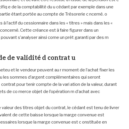
ifiq e de la comptabilité du u cédant par exemple dans une
partie étant portée au compte de Trésorerie c ncerné. o
 à l’actif du cessionnaire dans les « titres » mais dans les «
concerné. Cette créance est à faire figurer dans un
n pouvant s’analyser ainsi come un prêt garanti par des m
de de validité d contrat u
cheteu et le vendeur peuvent au r moment de l’achat fixer les
 ou les sommes d’argent complémentaires qui seront
contrat pour tenir compte de la vari ation de la valeur, durant
fets de co merce objet de l’opération m d’achat avec
valeur des titres objet du contrat, le cédant est tenu de livrer
uivalent de cette baisse lorsque la marge convenue est
cessaires lorsque la marge convenue est c onstituée en