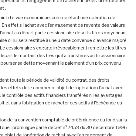
’opération et l’engagement de l’acheteur de les lui rétrocéder
at .
 point d e vue économique, comme étant une opération de
 En effet s l’achat avec l’engagement de revente des valeurs
’achat au départ par le cessionn aire desdits titres moyennant
né q i lui sera restitué à une u date convenue d’avance majoré
 Le cessionnaire s’engage irrévocablement remettre les titres
départ le montant des tres qu’il a transférés au ti cessionnaire
mbourser sa dette moyennant le paiement d’un prix convenu
dant toute la période de validité du contrat, des droits
t des effets de le commerce objet de l’opération d’achat avec
le contrôle des actifs financiers transférés ni les avantages
droit et dans l’obligation de racheter ces actifs à l’échéance du
tion de la convention comptable de prééminence du fond sur la
tel que l promulgué par le décret n°2459 du 30 décembre 1996
ce objet de l’opération de rach at avec l’engagement de