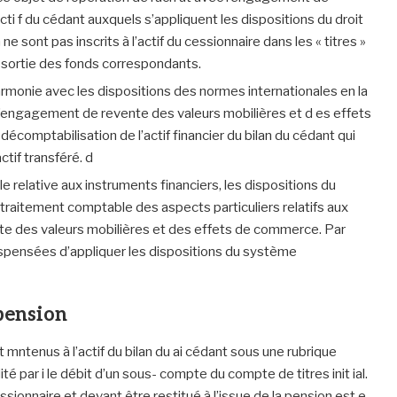
ti f du cédant auxquels s’appliquent les dispositions du droit
sont pas inscrits à l’actif du cessionnaire dans les « titres »
a sortie des fonds correspondants.
rmonie avec les dispositions des normes internationales en la
l’engagement de revente des valeurs mobilières et d es effets
écomptabilisation de l’actif financier du bilan du cédant qui
actif transféré. d
e relative aux instruments financiers, les dispositions du
traitement comptable des aspects particuliers relatifs aux
te des valeurs mobilières et des effets de commerce. Par
dispensées d’appliquer les dispositions du système
 pension
nt mntenus à l’actif du bilan du ai cédant sous une rubrique
é par i le débit d’un sous- compte du compte de titres init ial.
onnaire et devant être restitué à l’issue de la pension est e