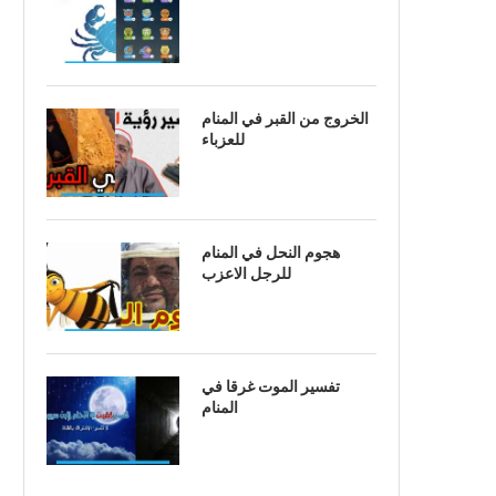
الخروج من القبر في المنام
للعزباء
هجوم النحل في المنام
للرجل الاعزب
تفسير الموت غرقا في
المنام