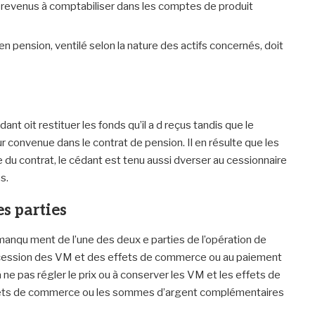
s revenus à comptabiliser dans les comptes de produit
en pension, ventilé selon la nature des actifs concernés, doit
ant oit restituer les fonds qu’il a d reçus tandis que le
eur convenue dans le contrat de pension. Il en résulte que les
ce du contrat, le cédant est tenu aussi dverser au cessionnaire
s.
es parties
 manqu ment de l’une des deux e parties de l’opération de
rocession des VM et des effets de commerce ou au paiement
, à ne pas régler le prix ou à conserver les VM et les effets de
fets de commerce ou les sommes d’argent complémentaires