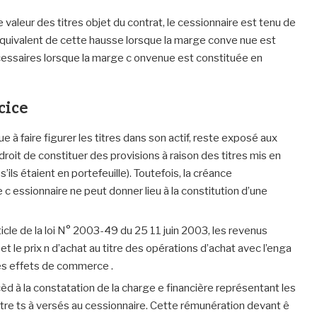
 valeur des titres objet du contrat, le cessionnaire est tenu de
’équivalent de cette hausse lorsque la marge conve nue est
cessaires lorsque la marge c onvenue est constituée en
cice
nue à faire figurer les titres dans son actif, reste exposé aux
droit de constituer des provisions à raison des titres mis en
ils étaient en portefeuille). Toutefois, la créance
 c essionnaire ne peut donner lieu à la constitution d’une
ticle de la loi N° 2003-49 du 25 11 juin 2003, les revenus
 et le prix n d’achat au titre des opérations d’achat avec l’enga
es effets de commerce .
rocèd à la constatation de la charge e financière représentant les
 être ts à versés au cessionnaire. Cette rémunération devant ê