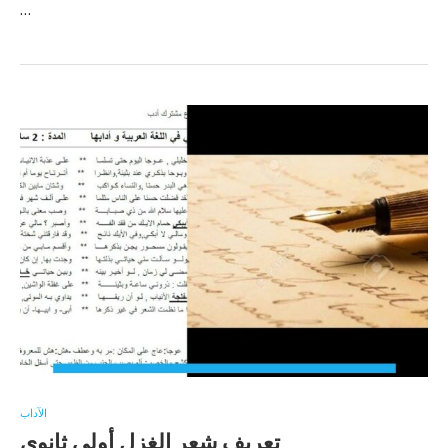
…
الآداب
تعريف شعر الغزل أولى ثانوي