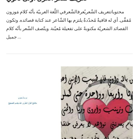
محتوياتتعريف الشّعريُعرفالشّعرفي اللّغة العربيّة بأنّه كلام مَوزون
مُقفَّى. أي له قافيةٌ مُحدّدةٌ يلتزم بها الشّاعر عند كتابة قصائده. وتكون
القصائد الشعريّة مكتوبةً على تفعيلة مُعيّنة. ويتّصف الشّعر بأنّه كلام
جميل …